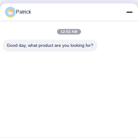
Patrick
12:52 AM
দ্রুত যোগাযোগ
Good day, what product are you looking for?
ঠিকানা
নং ১৫ চ্যাংজিয়াং রোড, পিংদু, কিংডাও, শানডং
টেলিফোন
86-156-5310-0953
ই-মেইল
davidkxd@chinasteelstructure.cn
গোপনীয়তা নীতি
|
সাইট ম্যাপ
| চীন ভালো মানের ইস্পাত কাঠামো নির্মাণ সরবরাহকারী।