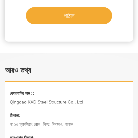
পাঠান
আরও তথ্য
কোমপানির নাম ::
Qingdao KXD Steel Structure Co., Ltd
ঠিকানা:
নং ১৫ চ্যাংজিয়াং রোড, পিংদু, কিংডাও, শানডং
কারখানার ঠিকানা: