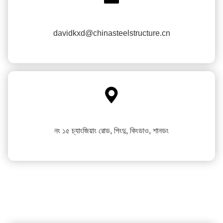
davidkxd@chinasteelstructure.cn

নং ১৫ চ্যাংজিয়াং রোড, পিংদু, কিংডাও, শানডং