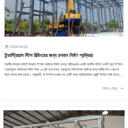
2026-04-02
ইন্ডাস্ট্রিয়াল স্টিল বিল্ডিংয়ের জন্য চলমান নির্মাণ প্রক্রিয়া
স্থানীয় উন্নয়ন সাইটে দিনরাত ইস্পাত কাঠামো নির্মাণ চলছে শ্রীলঙ্কার একটি স্থানীয় সাইটে একটি নতুন ইস্পাত-
ফ্রেমযুক্ত কাঠামোর নির্মাণ কাজ ২৪ ঘন্টা ধরে চলছে, প্রকল্পের মাইলফলক অর্জনের জন্য কর্মীরা দিন ও রাতের
উভয় সময়ে কাজ করছে। প্রকল্পটি, যা সম্পন্ন হওয়ার পর একটি খাদ্য প্রক্রিয়াকরণ প্ল্যান্ট হিসাবে কাজ করবে,
তার প্রাথমিক ইস্পাত কাঠামো স্থাপনের সাথে সাথে আকার নিচ্ছে। ভারী-শুল্ক মোবাইল ক্রেন, যার মধ্যে একটি
বিশিষ্ট ডেম্যাগ অল-টেরেন ক্রেন রয়েছে, এই কাজের কেন্দ্রবিন্দুতে রয়েছে, যা প্রিফ্যাব্রিকেটেড ইস্পাত বিম এবং
আরও দেখুন
কলামগুলি উত্তোলন ও স্থাপন করে ভবনের কাঠামোগত কঙ্কাল তৈরি করছে। রাতের বেলা কাজ, শক্তিশালী
সাইট ফ্লাডলাইট দ্বারা আলোকিত, কর্মীদের নির্মাণ সময়সূচী ত্বরান্বিত করতে দেয়, সূর্যাস্তের পরে নিরাপদে মূল
ইস্পাত কাঠামো একত্রিত করার জন্য কাজ করে। দিনের বেলায়, প্রকল্পটি দ্রুত প্রসারিত হয়, কর্মীরা ক্রমবর্ধমান
কাঠামোর উপরে উঠে সংযোগগুলি সুরক্ষিত করে এবং ছাদের ট্রাস এবং কাঠামোগত স্থিতিশীলতা নিশ্চিত করার জন্য
পার্শ্বীয় ব্রেসিং সহ অতিরিক্ত কাঠামোগত উপাদান স্থাপন করে। স্থাপনের আগে সাইটে স্তূপীকৃত
প্রিফ্যাব্রিকেটেড ইস্পাত উপাদানগুলি, প্রকল্পের আধুনিক, দক্ষ নির্মাণ পদ্ধতির ব্যবহারকে তুলে ধরে, যা সাইটে
শ্রমের সময় হ্রাস করে এবং পরিবেশগত ব্যাঘাত কমায়। স্থানীয় কর্মকর্তারা উল্লেখ করেছেন যে ত্বরান্বিত,
২৪-ঘন্টা নির্মাণ সময়সূচী মূল সময়সীমার আগেই সুবিধা প্রদানের জন্য ডিজাইন করা হয়েছে, যা নির্মাণ খাতে স্থানীয়