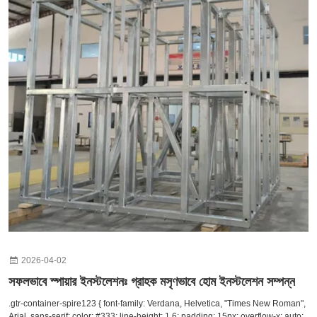
অর্থনৈতিক প্রবৃদ্ধি এবং কর্মসংস্থান সৃষ্টিকে সমর্থন করে। প্রকল্প দলের জন্য নিরাপত্তা একটি শীর্ষ অগ্রাধিকার
রয়ে গেছে, রাত ও দিনের উভয় শিফটের জন্য কঠোর প্রোটোকল রয়েছে, যার মধ্যে রাতের কাজের জন্য উন্নত
আলো, নিয়মিত সরঞ্জাম পরিদর্শন এবং সমস্ত অন-সাইট কর্মীদের জন্য বাধ্যতামূলক নিরাপত্তা প্রশিক্ষণ
অন্তর্ভুক্ত রয়েছে। ইস্পাত কাঠামো উঠতে থাকায়, প্রকল্পটি [আনুমানিক সমাপ্তির তারিখ] এর জন্য নির্ধারিত পথে
রয়েছে, যার পরবর্তী পর্যায়গুলির মধ্যে ছাদ স্থাপন, বাহ্যিক ক্ল্যাডিং এবং অভ্যন্তরীণ ফিট-আউট আগামী
সপ্তাহগুলিতে শুরু হবে।
2026-04-02
সফলভাবে স্পায়ার ইনস্টলেশনঃ গ্রাহক মসৃণভাবে হোম ইনস্টলেশন সম্পন্ন
.gtr-container-spire123 { font-family: Verdana, Helvetica, "Times New Roman",
Arial, sans-serif; color: #333; line-height: 1.6; padding: 15px; overflow-x: auto;