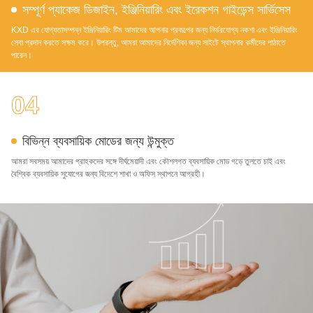
সম্পূর্ণ প্যাকেজ ডিজাইন, ইঞ্জিনিয়ারিং এবং ইরেকশন গাইডেন্স সার্ভিসেস
KXD এর যোগ্যতাসম্পন্ন ইঞ্জিনিয়ারিং টিম আমাদের আপনার প্রকল্পের জন্য নির্ভরযোগ্য নকশা এবং ইঞ্জিনিয়ারিং
সেবা প্রদান করতে সক্ষম করে। উপরন্তু, আমরা আমাদের নির্দেশিকা জন্য সাইটে স্থাপনার কর্মীদের পাঠাতে
পারেন।
04
বিভিন্ন ব্যবসায়িক মোডের জন্য উন্মুক্ত
আমরা সবসময় আমাদের গ্রাহকদের সঙ্গে দীর্ঘমেয়াদী এবং কৌশলগত ব্যবসায়িক মোড গড়ে তুলতে চাই এবং
বৈশ্বিক ব্যবসায়িক সুযোগের জন্য বিদেশে শাখা ও অফিস স্থাপনে আগ্রহী।