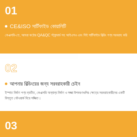
01
CE&ISO সার্টিফাইড কোয়ালিটি
কেএক্সডি-তে, আমরা কঠোর QA&QC স্ট্যান্ডার্ড সহ আইএসও এবং সিই সার্টিফাইড বিল্ডিং পণ্য সরবরাহ করি
02
আপনার বিল্ডিংয়ের জন্য সরবরাহকারী চেইন
ইস্পাত নির্মাণ পণ্য ব্যতীত, কেএক্সডি অন্যান্য নির্মাণ ও সজ্জা উপকরণগুলির ক্ষেত্রে সরবরাহকারীদের একটি
বিস্তৃত নেটওয়ার্ক দিয়ে সজ্জিত।
03