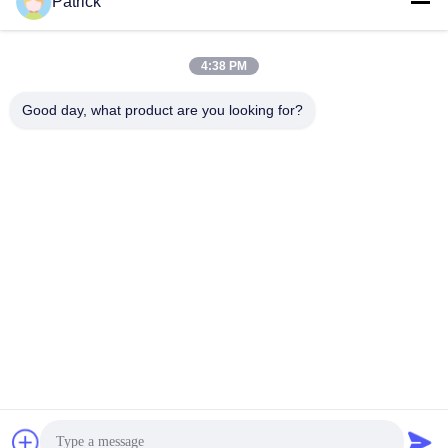
Patrick
4:38 PM
দ্রুত যোগাযোগ
Good day, what product are you looking for?
ঠিকানা
নং ১৫ চ্যাংজিয়াং রোড, পিংদু, কিংডাও, শানডং
টেলিফোন
86-156-5310-0953
ই-মেইল
davidkxd@chinasteelstructure.cn
গোপনীয়তা নীতি
|
সাইট ম্যাপ
| চীন ভালো মানের ইস্পাত কাঠামো নির্মাণ সরবরাহকারী।
কপিরাইট © 2025 Qingdao KXD Steel Structure Co., Ltd সমস্ত অধিকার