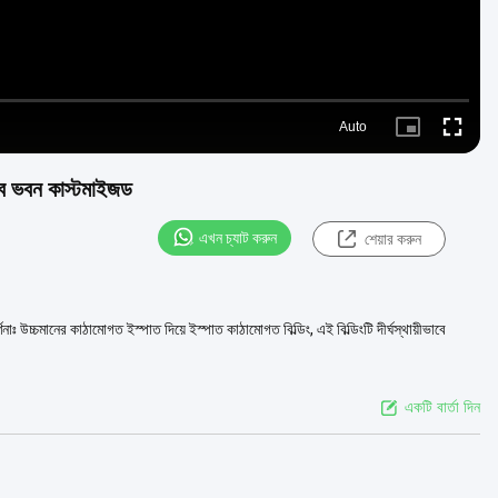
Auto
Picture-
Fullscre
in-
Picture
ধাতব ভবন কাস্টমাইজড
এখন চ্যাট করুন
শেয়ার করুন
্ণনাঃ উচ্চমানের কাঠামোগত ইস্পাত দিয়ে ইস্পাত কাঠামোগত বিল্ডিং, এই বিল্ডিংটি দীর্ঘস্থায়ীভাবে
একটি বার্তা দিন