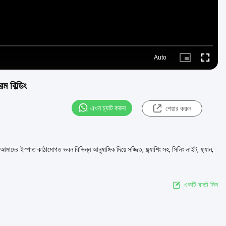
Auto
Picture-
Fullscre
in-
Picture
ম বিল্ডিং
এখন চ্যাট করুন
শেয়ার করুন
 আমাদের ইস্পাত কাঠামোগত ভবন বিভিন্ন আনুষাঙ্গিক দিয়ে সজ্জিত, ফ্ল্যাশিং সহ, সিলিং লাইট, ফ্যান,
একটি বার্তা দিন