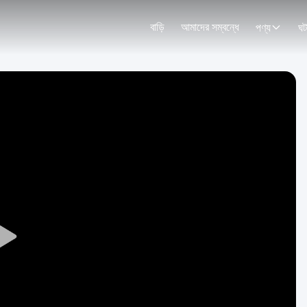
বাড়ি
আমাদের সম্বন্ধে
পণ্য
ঘট
Play
Video