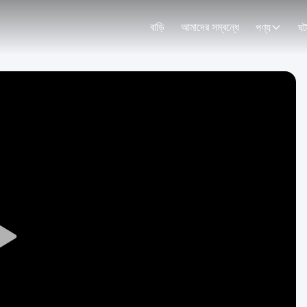
বাড়ি
আমাদের সম্বন্ধে
পণ্য
ঘট
Play
Video