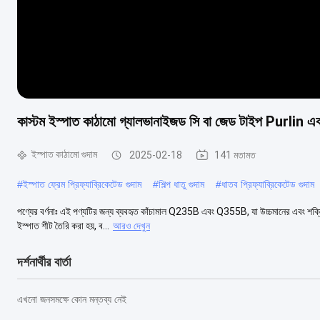
কাস্টম ইস্পাত কাঠামো গ্যালভানাইজড সি বা জেড টাইপ Purlin এবং
ইস্পাত কাঠামো গুদাম
2025-02-18
141 মতামত
#
ইস্পাত ফ্রেম প্রিফ্যাব্রিকেটেড গুদাম
#
শিল্প ধাতু গুদাম
#
ধাতব প্রিফ্যাব্রিকেটেড গুদাম
পণ্যের বর্ণনাঃ এই পণ্যটির জন্য ব্যবহৃত কাঁচামাল Q235B এবং Q355B, যা উচ্চমানের এবং শক্তিশ
ইস্পাত শীট তৈরি করা হয়, ব...
আরও দেখুন
দর্শনার্থীর বার্তা
এখনো জনসমক্ষে কোন মন্তব্য নেই