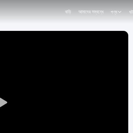
বাড়ি
আমাদের সম্বন্ধে
পণ্য
ঘট
Play
Video