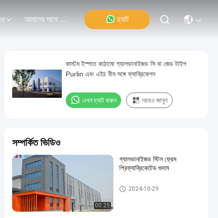
আমাদের সাথে যোগাযোগ
চ্যাট
না
কাস্টম ইস্পাত কাঠামো গ্যালভানাইজড সি বা জেড টাইপ
Purlin এবং এইচ বীম সঙ্গে ফ্যাব্রিকেশন
এখন চ্যাট করুন
আরও জানুন
সম্পর্কিত ভিডিও
গ্যালভানাইজড স্টিল ফ্রেম
প্রিফ্যাব্রিকেটেড গুদাম
ইস্পাত কাঠামো গুদাম
2024-10-29
00:25