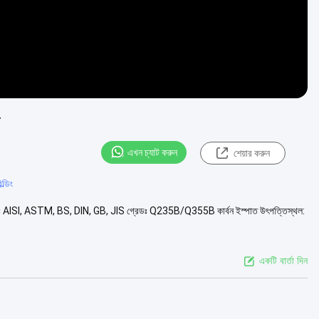
এখন চ্যাট করুন
শেয়ার করুন
ল্ডিং
 স্ট্যান্ডার্ডঃ AISI, ASTM, BS, DIN, GB, JIS গ্রেডঃ Q235B/Q355B কার্বন ইস্পাত উৎপত্তিস্থল:
একটি বার্তা দিন