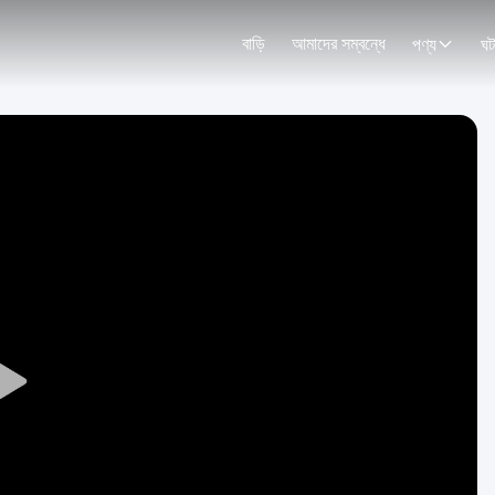
বাড়ি
আমাদের সম্বন্ধে
পণ্য
ঘট
Play
Video