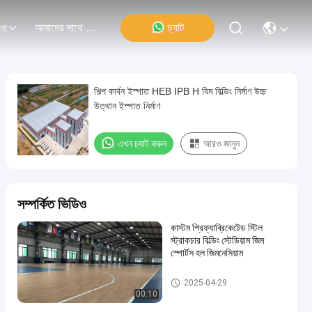
আমাদের সাথে যোগাযোগ
চ্যাট
না
শিল্প কার্বন ইস্পাত HEB IPB H বিম বিল্ডিং নির্মাণ উচ্চ
উত্থান ইস্পাত নির্মাণ
এখন চ্যাট করুন
আরও জানুন
সম্পর্কিত ভিডিও
কাস্টম প্রিফ্যাব্রিকেটেড স্টিল
স্ট্রাকচার বিল্ডিং স্টেডিয়াম জিম
স্পোর্টস হল জিমনেসিয়াম
ইস্পাত কাঠামো নির্মাণ
2025-04-29
00:10