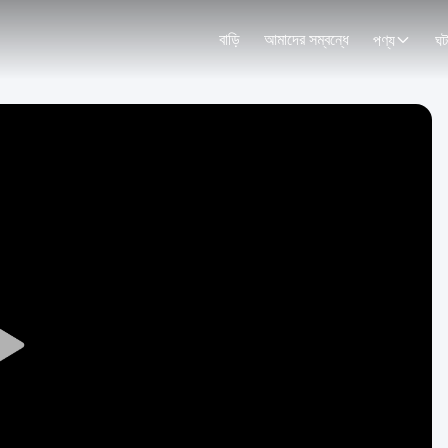
বাড়ি
আমাদের সম্বন্ধে
পণ্য
ঘট
Play
Video