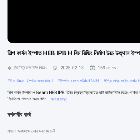
শিল্প কার্বন ইস্পাত HEB IPB H বিম বিল্ডিং নির্মাণ উচ্চ উত্থান ইস্পা
ইন্ডাস্ট্রিয়াল স্টিল বিল্ডিং
2025-02-18
169 মতামত
#
উচ্চ উচ্চতা ইস্পাত ভবন নির্মাণ
#
ইস্পাত ফ্রেম কাঠামো নির্মাণ
#
প্রিফেব্রিকেটেড গুদাম বি
শিল্প কার্বন ইস্পাত H Beam HEB IPB বিল্ডিং প্রিফ্যাব্রিকেটেড হাই রাইজ স্টিল বিল্ডিং পণ্যের 
স্থিতিস্থাপকতার জন্য পরিচ...
আরও দেখুন
দর্শনার্থীর বার্তা
এখনো জনসমক্ষে কোন মন্তব্য নেই