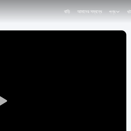
বাড়ি
আমাদের সম্বন্ধে
পণ্য
ঘট
Play
Video