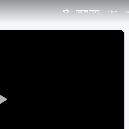
বাড়ি
আমাদের সম্বন্ধে
পণ্য
ঘট
Play
Video