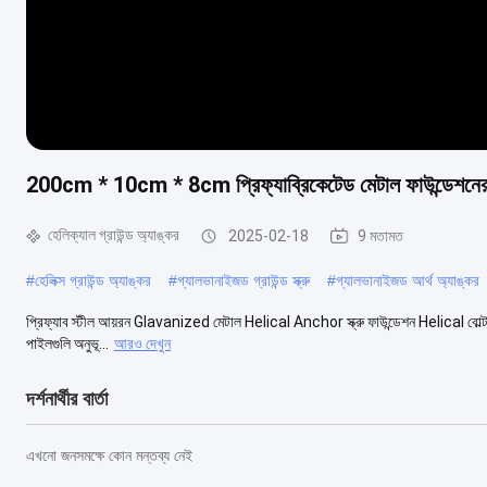
200cm * 10cm * 8cm প্রিফ্যাব্রিকেটেড মেটাল ফাউন্ডেশনের জন্য 
হেলিক্যাল গ্রাউন্ড অ্যাঙ্কর
2025-02-18
9 মতামত
#
হেলিক্স গ্রাউন্ড অ্যাঙ্কর
#
গ্যালভানাইজড গ্রাউন্ড স্ক্রু
#
গ্যালভানাইজড আর্থ অ্যাঙ্কর
প্রিফ্যাব স্টীল আয়রন Glavanized মেটাল Helical Anchor স্ক্রু ফাউন্ডেশন Helical বোল্ট সৌর প্যান
পাইলগুলি অনুভূ...
আরও দেখুন
দর্শনার্থীর বার্তা
এখনো জনসমক্ষে কোন মন্তব্য নেই