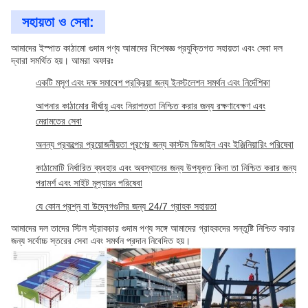
সহায়তা ও সেবা:
আমাদের ইস্পাত কাঠামো গুদাম পণ্য আমাদের বিশেষজ্ঞ প্রযুক্তিগত সহায়তা এবং সেবা দল
দ্বারা সমর্থিত হয়। আমরা অফারঃ
একটি মসৃণ এবং দক্ষ সমাবেশ প্রক্রিয়া জন্য ইনস্টলেশন সমর্থন এবং নির্দেশিকা
আপনার কাঠামোর দীর্ঘায়ু এবং নিরাপত্তা নিশ্চিত করার জন্য রক্ষণাবেক্ষণ এবং
মেরামতের সেবা
অনন্য প্রকল্পের প্রয়োজনীয়তা পূরণের জন্য কাস্টম ডিজাইন এবং ইঞ্জিনিয়ারিং পরিষেবা
কাঠামোটি নির্ধারিত ব্যবহার এবং অবস্থানের জন্য উপযুক্ত কিনা তা নিশ্চিত করার জন্য
পরামর্শ এবং সাইট মূল্যায়ন পরিষেবা
যে কোন প্রশ্ন বা উদ্বেগগুলির জন্য 24/7 গ্রাহক সহায়তা
আমাদের দল তাদের স্টিল স্ট্রাকচার গুদাম পণ্য সঙ্গে আমাদের গ্রাহকদের সন্তুষ্টি নিশ্চিত করার
জন্য সর্বোচ্চ স্তরের সেবা এবং সমর্থন প্রদান নিবেদিত হয়।