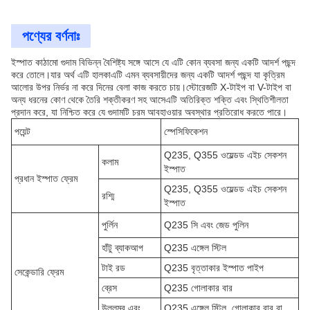
পণ্যের বর্ণনাঃ
ইস্পাত কাঠামো গুদাম বিভিন্ন বৈশিষ্ট্য সঙ্গে আসে যে এটি কোন ব্যবসা জন্য একটি আদর্শ পছন্দ
করে তোলে।যার অর্থ এটি হালকাএটি এমন ব্যবসায়ীদের জন্য একটি আদর্শ পছন্দ যা কৃত্রিম
আলোর উপর নির্ভর না করে দিনের বেলা কাজ করতে চায়।স্টোরেজটি X-টাইপ বা V-টাইপ বা
অন্য ধরনের কোণ থেকে তৈরি শক্তীকরণ সহ আসেএটি অতিরিক্ত শক্তি এবং স্থিতিশীলতা
প্রদান করে, যা নিশ্চিত করে যে গুদামটি চরম আবহাওয়ার অবস্থার প্রতিরোধ করতে পারে।
পয়েন্ট
স্পেসিফিকেশন
Q235, Q355 ওয়েল্ডড এইচ সেকশন
কলাম
ইস্পাত
প্রধান ইস্পাত ফ্রেম
Q235, Q355 ওয়েল্ডড এইচ সেকশন
রশ্মি
ইস্পাত
পুর্লিন
Q235 সি এবং জেড পুলিন
হাঁটু ব্যাকআপ
Q235 এঙ্গেল স্টিল
টাই রড
Q235 বৃত্তাকার ইস্পাত পাইপ
সেকেন্ডারি ফ্রেম
ব্রেস
Q235 গোলাকার বার
উল্লম্ব এবং
Q235 এঙ্গেল স্টিল, গোলাকার বার বা