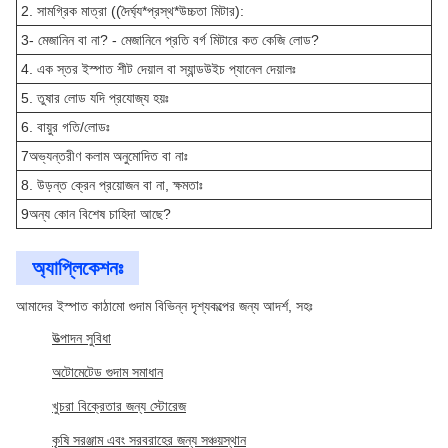
2. সামগ্রিক মাত্রা ((দৈর্ঘ্য*প্রস্থ*উচ্চতা মিটার):
3- মেজানিন বা না? - মেজানিনে প্রতি বর্গ মিটারে কত কেজি লোড?
4. এক স্তর ইস্পাত শীট দেয়াল বা স্যান্ডউইচ প্যানেল দেয়ালঃ
5. তুষার লোড যদি প্রযোজ্য হয়ঃ
6. বায়ুর গতি/লোডঃ
7অভ্যন্তরীণ কলাম অনুমোদিত বা নাঃ
8. উড়ন্ত ক্রেন প্রয়োজন বা না, ক্ষমতাঃ
9অন্য কোন বিশেষ চাহিদা আছে?
অ্যাপ্লিকেশনঃ
আমাদের ইস্পাত কাঠামো গুদাম বিভিন্ন দৃশ্যকল্পের জন্য আদর্শ, সহঃ
উত্পাদন সুবিধা
অটোমেটেড গুদাম সমাধান
খুচরা বিক্রেতার জন্য স্টোরেজ
কৃষি সরঞ্জাম এবং সরবরাহের জন্য সঞ্চয়স্থান