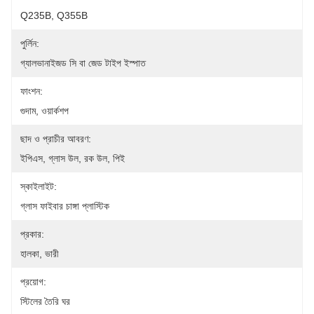
Q235B, Q355B
পুর্লিন:
গ্যালভানাইজড সি বা জেড টাইপ ইস্পাত
ফাংশন:
গুদাম, ওয়ার্কশপ
ছাদ ও প্রাচীর আবরণ:
ইপিএস, গ্লাস উল, রক উল, পিই
স্কাইলাইট:
গ্লাস ফাইবার চাঙ্গা প্লাস্টিক
প্রকার:
হালকা, ভারী
প্রয়োগ:
স্টিলের তৈরি ঘর