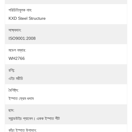
পরিচিতিমুলক নাম:
KXD Steel Structure
সাক্ষ্যদান:
ISO9001:2008
মডেল নম্বার:
WH2766
রশ্মি:
এইচ মরীচি
বৈশিষ্ট্য:
ইস্পাত ফ্রেম গুদাম
ছাদ:
স্যান্ডউইচ প্যানেল। একক ইস্পাত শীট
কাঁচা ইস্পাত উপাদান: