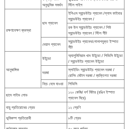
অনুভূমিক সমর্থন
স্টিল পাইপ
ইপিএস স্যান্ডউইচ প্যানেল /গ্লাস ফাইবার
স্যান্ডউইচ প্যানেল /
ছাদ প্যানেল
রক উল স্যান্ডউইচ প্যানেল / পিউ
রক্ষণাবেক্ষণ ব্যবস্থা
স্যান্ডউইচ প্যানেল / স্টিল শীট
স্যান্ডউইচ প্যানেল/গোলাপযুক্ত ইস্পাত
দেয়াল প্যানেল
শীট
অ্যালুমিনিয়াম খাদ উইন্ডো / পিভিসি উইন্ডো
উইন্ডো
/ স্যান্ডউইচ প্যানেল উইন্ডো
আনুষাঙ্গিক
স্লাইডিং স্যান্ডউইচ প্যানেল দরজা /
দরজা
রোলিং মেটাল দরজা / ব্যক্তিগত দরজা
নিচে নেমে যাওয়া
পিভিসি
১২০ কেজি/ বর্গ মিটার (রঙিন ইস্পাত
ছাদে লাইভ লোড
প্যানেল ঘিরে)
বায়ু প্রতিরোধের গ্রেড
১২ শ্রেণি
ভূমিকম্প প্রতিরোধী
৮টি গ্রেড
কাঠামোর ব্যবহার
৫০ বছর পর্যন্ত