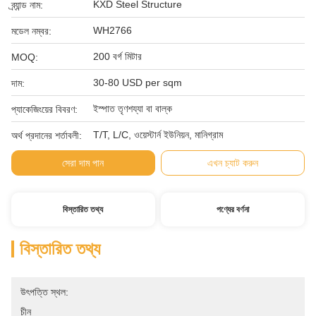
KXD Steel Structure
ব্র্যান্ড নাম:
WH2766
মডেল নম্বর:
200 বর্গ মিটার
MOQ:
30-80 USD per sqm
দাম:
ইস্পাত তৃণশয্যা বা বাল্ক
প্যাকেজিংয়ের বিবরণ:
T/T, L/C, ওয়েস্টার্ন ইউনিয়ন, মানিগ্রাম
অর্থ প্রদানের শর্তাবলী:
সেরা দাম পান
এখন চ্যাট করুন
বিস্তারিত তথ্য
পণ্যের বর্ণনা
বিস্তারিত তথ্য
উৎপত্তি স্থল:
চীন