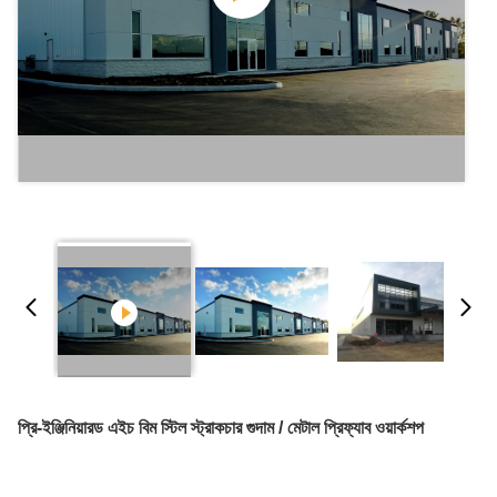
প্রি-ইঞ্জিনিয়ারড এইচ বিম স্টিল স্ট্রাকচার গুদাম / মেটাল প্রিফ্যাব ওয়ার্কশপ