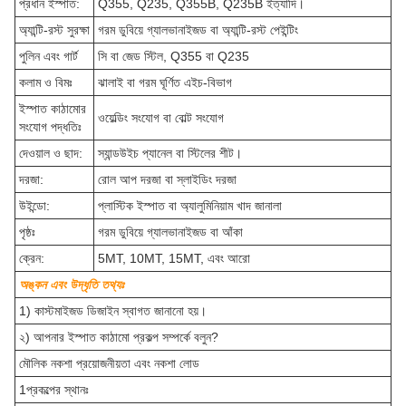
প্রধান ইস্পাত:
Q355, Q235, Q355B, Q235B ইত্যাদি।
অ্যান্টি-রস্ট সুরক্ষা
গরম ডুবিয়ে গ্যালভানাইজড বা অ্যান্টি-রস্ট পেইন্টিং
পুলিন এবং গার্ট
সি বা জেড স্টিল, Q355 বা Q235
কলাম ও বিমঃ
ঝালাই বা গরম ঘূর্ণিত এইচ-বিভাগ
ইস্পাত কাঠামোর
ওয়েল্ডিং সংযোগ বা বোল্ট সংযোগ
সংযোগ পদ্ধতিঃ
দেওয়াল ও ছাদ:
স্যান্ডউইচ প্যানেল বা স্টিলের শীট।
দরজা:
রোল আপ দরজা বা স্লাইডিং দরজা
উইন্ডো:
প্লাস্টিক ইস্পাত বা অ্যালুমিনিয়াম খাদ জানালা
পৃষ্ঠঃ
গরম ডুবিয়ে গ্যালভানাইজড বা আঁকা
ক্রেন:
5MT, 10MT, 15MT, এবং আরো
অঙ্কন এবং উদ্ধৃতি তথ্যঃ
1) কাস্টমাইজড ডিজাইন স্বাগত জানানো হয়।
২) আপনার ইস্পাত কাঠামো প্রকল্প সম্পর্কে বলুন?
মৌলিক নকশা প্রয়োজনীয়তা এবং নকশা লোড
1প্রকল্পের স্থানঃ