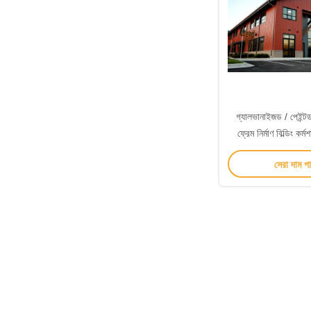
গ্যালভানাইজড / পেইন্টড ম
ফ্রেম নির্মাণ বিল্ডিং কর্
সেরা দাম প