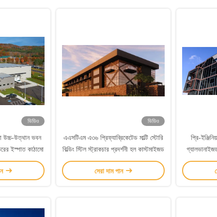
ভিডিও
ভিডিও
ো উচ্চ-উত্থান ভবন
এএসটিএম এ৩৬ প্রিফ্যাব্রিকেটেড মাল্টি স্টোরি
প্রি-ইঞ্জিনিয়
স্তরের ইস্পাত কাঠামো
বিল্ডিং স্টিল স্ট্রাকচার প্রদর্শনী হল কাস্টমাইজড
গ্যালভানাইজড 
ান
সেরা দাম পান
স