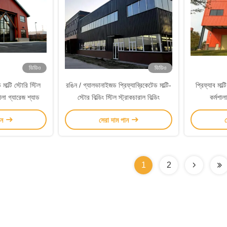
ভিডিও
ভিডিও
াল্টি স্টোরি স্টিল
রঙিন / গ্যালভানাইজড প্রিফ্যাব্রিকেটেড মাল্টি-
প্রিফ্যাব মাল্
মশালা গ্যারেজ শ্যাড
স্টোর বিল্ডিং স্টিল স্ট্রাকচারাল বিল্ডিং
কর্মশাল
ান
সেরা দাম পান
স
1
2