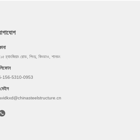
যোগাযোগ
কানা
 ১৫ চ্যাংজিয়াং রোড, পিংদু, কিংডাও, শানডং
েলিফোন
6-156-5310-0953
-মেইল
avidkxd@chinasteelstructure.cn