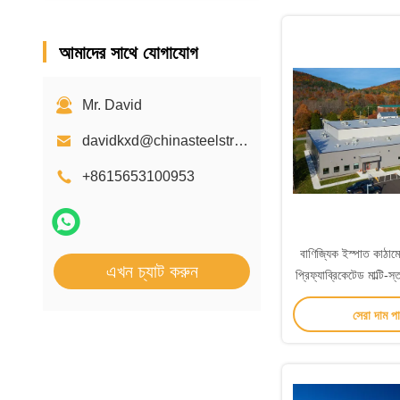
আমাদের সাথে যোগাযোগ
Mr. David
davidkxd@chinasteelstructure.cn
+8615653100953
বাণিজ্যিক ইস্পাত কাঠাম
এখন চ্যাট করুন
প্রিফ্যাব্রিকেটেড মাল্টি-
সেরা দাম প