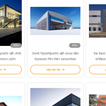
ভিডিও
ভিডিও
িকেটেড মাল্টি স্টোরি
টেকসই প্রিফ্যাব্রিকেটেড মাল্টি-স্তরের বিল্ডিং
উচ্চ উচ্চতা প
 হাসপাতাল হোটেল
স্ট্রাকচারাল স্টিল নির্মাণ গ্যালভানাইজড
বাণিজ্যিক
ান
সেরা দাম পান
স