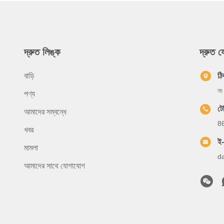
দ্রুত লিঙ্ক
দ্রুত 
বাড়ি
ঠি
নং
পণ্য
ট
আমাদের সম্বন্ধে
8
খবর
ই
মামলা
d
আমাদের সাথে যোগাযোগ