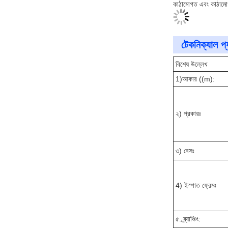
কাঠামোগত এবং কাঠামোগ
টেকনিক্যাল প্য
বিশেষ উল্লেখ
1)আকার ((m):
২) প্রকারঃ
৩) বেসঃ
4) ইস্পাত ফ্রেমঃ
৫. ব্র্যাঞ্চিং: