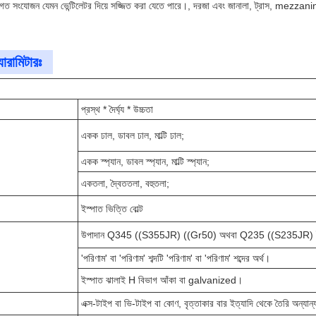
ত সংযোজন যেমন ভেন্টিলেটর দিয়ে সজ্জিত করা যেতে পারে।, দরজা এবং জানালা, ট্রাস, mezzani
ারামিটারঃ
প্রস্থ * দৈর্ঘ্য * উচ্চতা
একক ঢাল, ডাবল ঢাল, মাল্টি ঢাল;
একক স্প্যান, ডাবল স্প্যান, মাল্টি স্প্যান;
একতলা, দ্বৈততলা, বহুতলা;
ইস্পাত ভিত্তি বোল্ট
উপাদান Q345 ((S355JR) ((Gr50) অথবা Q235 ((S235JR) ই
'পরিণাম' বা 'পরিণাম' শব্দটি 'পরিণাম' বা 'পরিণাম' শব্দের অর্থ।
ইস্পাত ঝালাই H বিভাগ আঁকা বা galvanized।
এক্স-টাইপ বা ভি-টাইপ বা কোণ, বৃত্তাকার বার ইত্যাদি থেকে তৈরি অন্যান্য