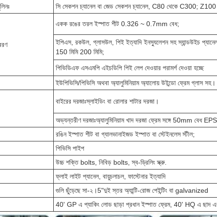
ুলিনঃ
সি সেকশন চ্যানেল বা জেড সেকশন চ্যানেল, C80 থেকে C300; Z10
একক রঙের তরল ইস্পাত শীট 0.326 ~ 0.7mm বেধ;
ইপিএস, রকউল, গ্লাসউল, পিই ইত্যাদি ইনস্যুলেশন সহ স্যান্ডউইচ প্যানে
বরণ
150 মিমি 200 মিমি;
পিভিডিএফ এসএমপি এইচডিপি পিই লেপ দেওয়ার পরামর্শ দেওয়া হচ্ছে
ইউপিভিসি/পিভিসি অথবা অ্যালুমিনিয়াম অ্যালোয় উইন্ডো ফ্রেম গ্লাস সহ।
বাইরের দরজাঃস্লাইডিং বা রোলার শাটার দরজা।
অভ্যন্তরীণ দরজাঃঅ্যালুমিনিয়াম খাদ দরজা ফ্রেম সঙ্গে 50mm বেধ EPS 
রঙিন ইস্পাত শীট বা গ্যালভানাইজড ইস্পাত বা স্টেইনলেস স্টীল;
পিভিসি পাইপ
উচ্চ শক্তি bolts, নিবিড় bolts, স্ব-ড্রিলিং স্ক্রু.
ফ্লাই লাইট প্যানেল, বায়ুচলাচল, ফাস্টেনার ইত্যাদি
গুলি ছুঁড়েছে সা-২।5"দুই স্তর অ্যান্টি-রোজ পেইন্টিং বা galvanized
40' GP এ প্যাকিং লোড ছাড়া প্রধান ইস্পাত ফ্রেম, 40' HQ এ ছাদ এব