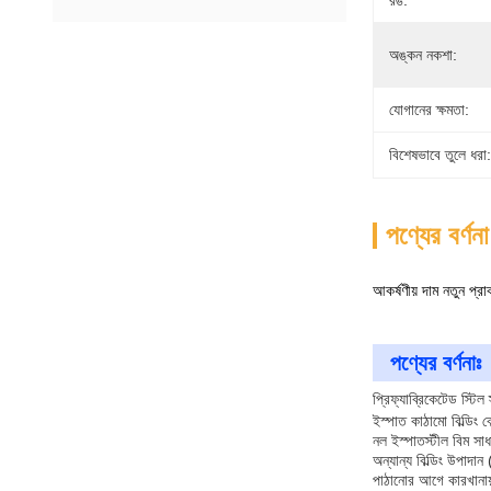
রঙ:
অঙ্কন নকশা:
যোগানের ক্ষমতা:
বিশেষভাবে তুলে ধরা:
পণ্যের বর্ণনা
আকর্ষণীয় দাম নতুন প্রাক
পণ্যের বর্ণনাঃ
প্রিফ্যাব্রিকেটেড স্টিল 
ইস্পাত কাঠামো বিল্ডিং 
নল ইস্পাতস্টীল বিম সা
অন্যান্য বিল্ডিং উপাদা
পাঠানোর আগে কারখানায়