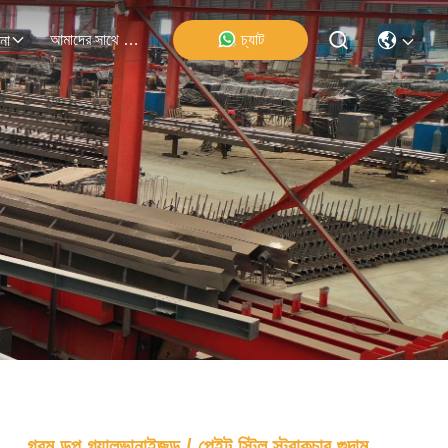
আমাদের সাথে যোগাযোগ
চ্যাট
না
গরম ডপ গ্যালভানাইজড / পেইন্ট স্টিল স্ট্রাকচার গুদাম