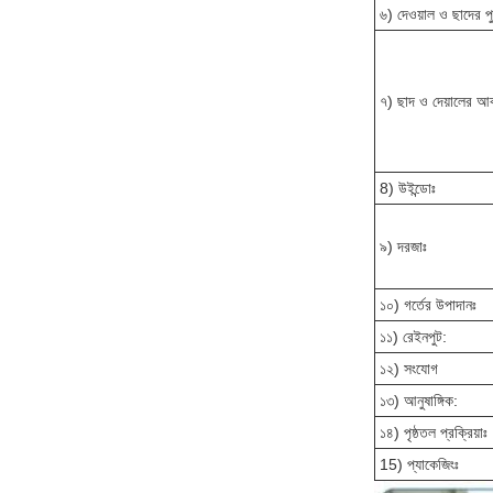
৬) দেওয়াল ও ছাদের প
৭) ছাদ ও দেয়ালের আ
8) উইন্ডোঃ
৯) দরজাঃ
১০) গর্তের উপাদানঃ
১১) রেইনপুট:
১২) সংযোগ
১৩) আনুষাঙ্গিক:
১৪) পৃষ্ঠতল প্রক্রিয়াঃ
15) প্যাকেজিংঃ