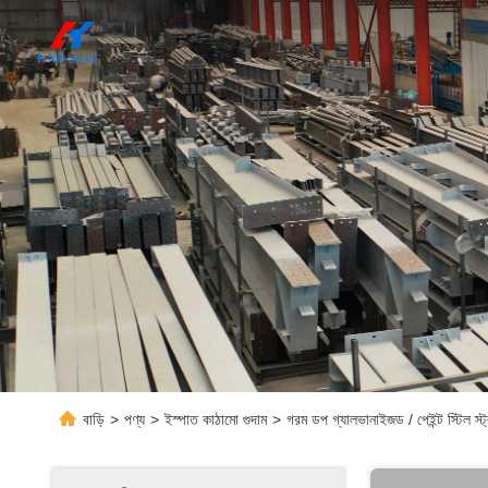
বাড়ি
>
পণ্য
>
ইস্পাত কাঠামো গুদাম
>
গরম ডপ গ্যালভানাইজড / পেইন্ট স্টিল স্ট্