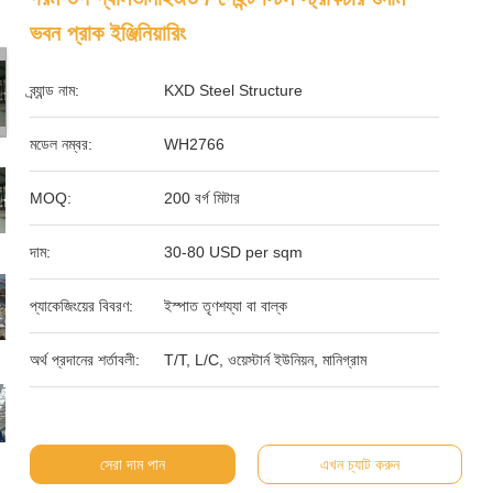
ভবন প্রাক ইঞ্জিনিয়ারিং
ব্র্যান্ড নাম:
KXD Steel Structure
মডেল নম্বর:
WH2766
MOQ:
200 বর্গ মিটার
দাম:
30-80 USD per sqm
প্যাকেজিংয়ের বিবরণ:
ইস্পাত তৃণশয্যা বা বাল্ক
অর্থ প্রদানের শর্তাবলী:
T/T, L/C, ওয়েস্টার্ন ইউনিয়ন, মানিগ্রাম
সেরা দাম পান
এখন চ্যাট করুন