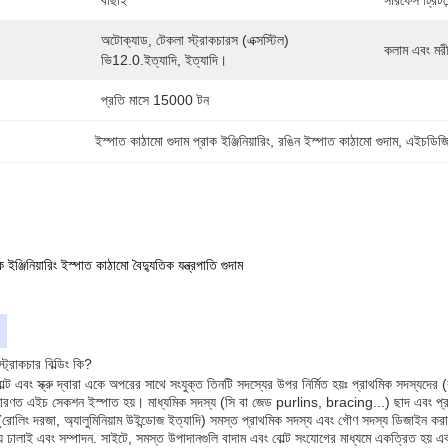
বাছাই
সারফেস ট্রিটমে
অটোক্যাড, টেকলা স্ট্রাকচারস (এক্সস্টিল) 
কলাম এবং মরী
ভি12.0.ইত্যাদি, ইত্যাদি।
প্রতি মাসে 15000 টন
ইস্পাত কাঠামো গুদাম প্রাক ইঞ্জিনিয়ারিং
, 
রঙিন ইস্পাত কাঠামো গুদাম
, 
এইচডিজি 
 ইঞ্জিনিয়ারিং ইস্পাত কাঠামো বৈদ্যুতিক যন্ত্রপাতি গুদাম
স্ট্রাকচার বিল্ডিং কি?
বোল্ট এবং স্ক্রু দ্বারা একে অপরের সাথে সংযুক্ত তিনটি সদস্যের উপর নির্মিত হয়ঃ প্রাথমিক সদস্যদে
ধারণত এইচ সেকশন ইস্পাত হয়। মাধ্যমিক সদস্য (সি বা জেড purlins, bracing...) ছাদ এবং প্রাচ
ন (রোলিং দরজা, অ্যালুমিনিয়াম উইন্ডোজ ইত্যাদি) সমস্ত প্রাথমিক সদস্য এবং গৌণ সদস্য ডিজাইন করা হ
 ঢালাই এবং সম্পাদন. সাইটে, সমস্ত উপাদানগুলি বাদাম এবং বোল্ট সংযোগের মাধ্যমে একত্রিত হয় এব