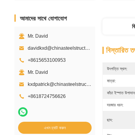
আমাদের সাথে যোগাযোগ
ব
Mr. David
davidkxd@chinasteelstructure.cn
বিস্তারিত ত
+8615653100953
উৎপত্তি স্থল:
Mr. David
মাত্রা:
kxdpatrick@chinasteelstructure.cn
কাঁচা ইস্পাত উপাদান
+8618724756626
দরজার ধরন:
ছাদ:
এখন চ্যাট করুন