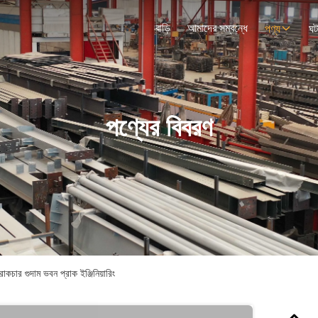
বাড়ি
আমাদের সম্বন্ধে
পণ্য
ঘট
পণ্যের বিবরণ
রাকচার গুদাম ভবন প্রাক ইঞ্জিনিয়ারিং