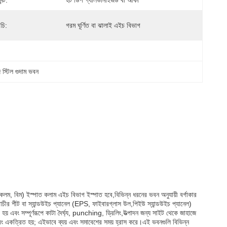
ন্ট:
হট ডিপ গ্যালভানাইজড বা আঁকা
চি:
গরম ঘূর্ণিত বা ঝালাই এইচ বিভাগ
স্টিল গুদাম ভবন
র (কলম, বিম) ইস্পাত কলাম এইচ বিভাগ ইস্পাত হবে,বিভিন্ন ধরনের ভবন অনুযায়ী বর্গাকার 
ীর শীট বা স্যান্ডউইচ প্যানেল (EPS, ফাইবারগ্লাস উল,পিইউ স্যান্ডউইচ প্যানেল) 
য় এবং সম্পূর্ণরূপে কাটা দৈর্ঘ্য, punching, ড্রিলিং,উত্পাদন জন্য সাইট থেকে জাহাজে 
ং একত্রিত হয়; এইভাবে ব্যয় এবং সমাবেশের সময় হ্রাস করে।এই ভবনগুলি বিভিন্ন 