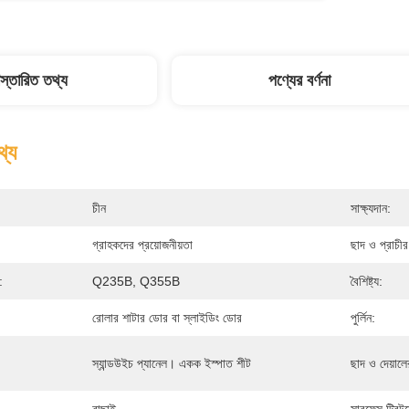
িস্তারিত তথ্য
পণ্যের বর্ণনা
থ্য
চীন
সাক্ষ্যদান:
গ্রাহকদের প্রয়োজনীয়তা
ছাদ ও প্রাচী
:
Q235B, Q355B
বৈশিষ্ট্য:
রোলার শাটার ডোর বা স্লাইডিং ডোর
পুর্লিন:
স্যান্ডউইচ প্যানেল। একক ইস্পাত শীট
ছাদ ও দেয়ালে