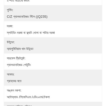
ইস্পাত কাঠামো গুদাম
পুর্লিন:
C/Z গ্যালভানাইজড স্টিল ((Q235)
দরজা:
স্লাইডিং দরজা বা ফ্ল্যাট খোলা বা শাটার দরজা
উইন্ডো:
অ্যালুমিনিয়াম খাদ উইন্ডো
সারফেস ট্রিটমেন্ট:
গ্যালভানাইজড পেইন্টিং
আকার:
গ্রাহকের মতে
অঙ্কন নকশা:
অটোক্যাড /পিকেপিএম /৩ডি৩এস/টেকলা