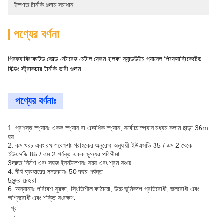
ইস্পাত টার্নকি গুদাম সমাধান
পণ্যের বর্ণনা
প্রিফ্যাব্রিকেটেড কোল্ড স্টোরেজ মেটাল ফ্রেম হালকা স্যান্ডউইচ প্যানেল প্রিফ্যাব্রিকেটেড
বিল্ডিং স্ট্রাকচার টার্নকি ভারী গুদাম
পণ্যের বর্ণনাঃ
1. প্রশস্ত স্প্যানঃ একক স্প্যান বা একাধিক স্প্যান, সর্বোচ্চ স্প্যান মধ্যম কলাম ছাড়া 36m
হয়
2. কম খরচ এবং রক্ষণাবেক্ষণঃ গ্রাহকের অনুরোধ অনুযায়ী ইউএসডি 35 / এম 2 থেকে
ইউএসডি 85 / এম 2 পর্যন্ত একক মূল্যের পরিসীমা
3দ্রুত নির্মাণ এবং সহজ ইনস্টলেশনঃ সময় এবং শ্রম সঞ্চয়
4. দীর্ঘ ব্যবহারের সময়কালঃ 50 বছর পর্যন্ত
5সুন্দর চেহারা
6. অন্যান্যঃ পরিবেশ সুরক্ষা, স্থিতিশীল কাঠামো, উচ্চ ভূমিকম্প প্রতিরোধী, জলরোধী এবং
.
অগ্নিরোধী এবং শক্তি সংরক্ষণ
প্র