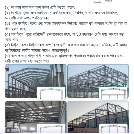
(১) আপনার জন্য স্থাপত্য নকশা তৈরি করতে পারেন;
(২) বৈশিষ্ট্যঃ দ্রুত এবং নমনীয়ভাবে একত্রিত করা, নিরাপদ, তাপীয় এবং শব্দ নিরোধক,
জলরোধী এবং আগুন প্রতিরোধক;
(3) খরচ কার্যকরঃ দ্রুত এবং সহজ ইনস্টলেশন নির্মাণের সময়কে ব্যাপকভাবে সংক্ষিপ্ত করে যা
খরচ হ্রাস করে;
(4) স্থায়িত্বঃ পুরো কাঠামোটি রক্ষণাবেক্ষণে সহজ, যা 50 বছরেরও বেশি সময় ব্যবহার করা
যেতে পারে।
(৫) নিখুঁত নকশাঃ নিখুঁত নকশা সম্পূর্ণরূপে ফুটো এবং জল সঞ্চালন এড়ায়। এদিকে, এটি আগুন
প্রতিরোধের জাতীয় স্তরের সাথেও সামঞ্জস্যপূর্ণ।
(৬) বহন ক্ষমতাঃ শক্তিশালী বাতাস এবং ভূমিকম্পের প্রভাবের প্রতিরোধ করতে পারে এবং
ভারী তুষার লোড বহন করতে পারে