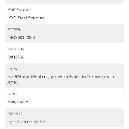
পরিচিতিমুলক নাম:
KXD Steel Structure
সাক্ষ্যদান:
ISO9001:2008
মডেল নম্বার:
WH2766
ব্রেসিং:
এক্স-টাইপ বা ভি-টাইপ বা কোণ, বৃত্তাকার বার ইত্যাদি থেকে তৈরি অন্যান্য ধরণের 
ব্র্যাঞ্চিং;
ফাংশন:
গুদাম, ওয়ার্কশপ
স্কাইলাইট:
গ্লাস ফাইবার চাঙ্গা প্লাস্টিক