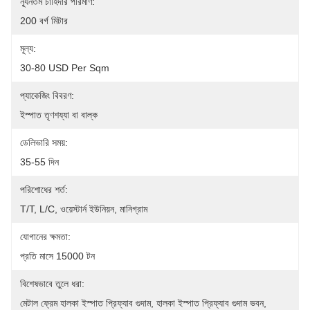
ন্যূনতম চাহিদার পরিমাণ:
200 বর্গ মিটার
মূল্য:
30-80 USD Per Sqm
প্যাকেজিং বিবরণ:
ইস্পাত তৃণশয্যা বা বাল্ক
ডেলিভারি সময়:
35-55 দিন
পরিশোধের শর্ত:
T/T, L/C, ওয়েস্টার্ন ইউনিয়ন, মানিগ্রাম
যোগানের ক্ষমতা:
প্রতি মাসে 15000 টন
বিশেষভাবে তুলে ধরা:
মেটাল ফ্রেম হালকা ইস্পাত প্রিফ্যাব গুদাম
, 
হালকা ইস্পাত প্রিফ্যাব গুদাম ভবন
, 