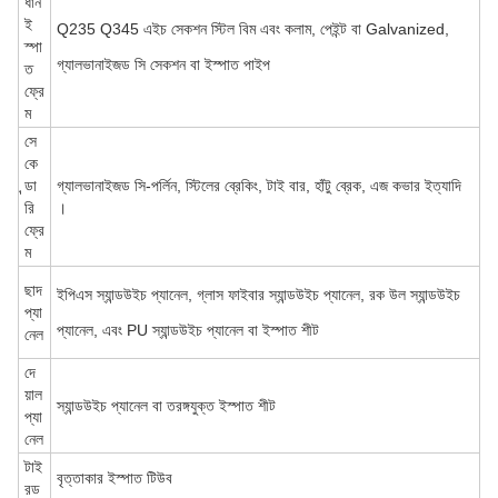
ধান
ই
Q235 Q345 এইচ সেকশন স্টিল বিম এবং কলাম, পেইন্ট বা Galvanized,
স্পা
গ্যালভানাইজড সি সেকশন বা ইস্পাত পাইপ
ত
ফ্রে
ম
সে
কে
ন্ডা
গ্যালভানাইজড সি-পর্লিন, স্টিলের ব্রেকিং, টাই বার, হাঁটু ব্রেক, এজ কভার ইত্যাদি
রি
।
ফ্রে
ম
ছাদ
ইপিএস স্যান্ডউইচ প্যানেল, গ্লাস ফাইবার স্যান্ডউইচ প্যানেল, রক উল স্যান্ডউইচ
প্যা
প্যানেল, এবং PU স্যান্ডউইচ প্যানেল বা ইস্পাত শীট
নেল
দে
য়াল
স্যান্ডউইচ প্যানেল বা তরঙ্গযুক্ত ইস্পাত শীট
প্যা
নেল
টাই
বৃত্তাকার ইস্পাত টিউব
রড