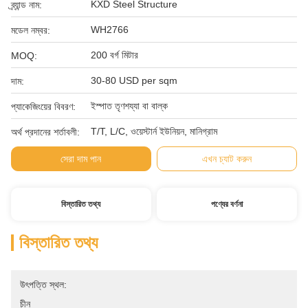
KXD Steel Structure
ব্র্যান্ড নাম:
WH2766
মডেল নম্বর:
200 বর্গ মিটার
MOQ:
30-80 USD per sqm
দাম:
ইস্পাত তৃণশয্যা বা বাল্ক
প্যাকেজিংয়ের বিবরণ:
T/T, L/C, ওয়েস্টার্ন ইউনিয়ন, মানিগ্রাম
অর্থ প্রদানের শর্তাবলী:
সেরা দাম পান
এখন চ্যাট করুন
বিস্তারিত তথ্য
পণ্যের বর্ণনা
বিস্তারিত তথ্য
উৎপত্তি স্থল:
চীন