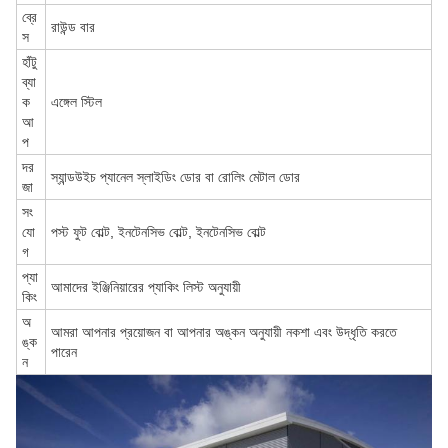
ব্রে
রাউন্ড বার
স
হাঁটু
ব্যা
ক
এঙ্গেল স্টিল
আ
প
দর
স্যান্ডউইচ প্যানেল স্লাইডিং ডোর বা রোলিং মেটাল ডোর
জা
সং
যো
পস্ট ফুট বোল্ট, ইনটেনসিভ বোল্ট, ইনটেনসিভ বোল্ট
গ
প্যা
আমাদের ইঞ্জিনিয়ারের প্যাকিং লিস্ট অনুযায়ী
কিং
অ
আমরা আপনার প্রয়োজন বা আপনার অঙ্কন অনুযায়ী নকশা এবং উদ্ধৃতি করতে
ঙ্ক
পারেন
ন