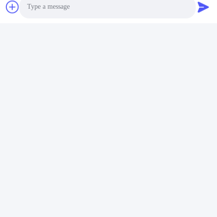
Photo
Video Call
Audio Call
অ্যাপ্লিকেশনঃ
এই ইস্পাত কাঠামো গুদাম পণ্য কাস্টম ইস্পাত উত্পাদন জন্য নিখুঁত এবং বিভিন্ন অনুষ্ঠান এবং
দৃশ্যকল্প জন্য ব্যবহার করা যেতে পারে।এটি শিল্প গুদাম তাক জন্য আদর্শ এবং একটি ঠান্ডা রুম
গুদাম হিসাবে ব্যবহার করা যেতে পারেএর সিলিংলাইটটি গ্লাস ফাইবার রিইনফোর্সড প্লাস্টিকের
তৈরি এবং এর দরজা ধরণের রোলার শাটার দরজা বা স্লাইডিং দরজা রয়েছে। এটি বোল্ট বা
ওয়েল্ডের সাথে সংযুক্ত করে এটি শক্ত এবং টেকসই করে তোলে।