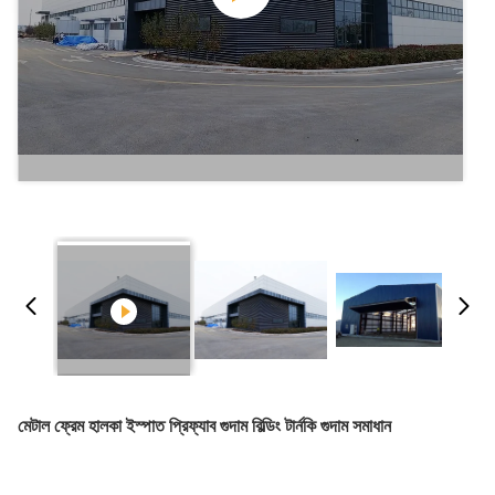
মেটাল ফ্রেম হালকা ইস্পাত প্রিফ্যাব গুদাম বিল্ডিং টার্নকি গুদাম সমাধান