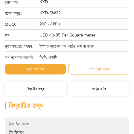
KXD
ব্র্যান্ড নাম:
KXD-SW22
মডেল নম্বর:
200 বর্গ মিটার
MOQ:
USD 40-85 Per Square meter
দাম:
ইস্পাত প্যালেট এবং কাঠের বাক্স বা বাল্ক
প্যাকেজিংয়ের বিবরণ:
টি/টি, এল/সি
অর্থ প্রদানের শর্তাবলী:
সেরা দাম পান
এখন চ্যাট করুন
বিস্তারিত তথ্য
পণ্যের বর্ণনা
বিস্তারিত তথ্য
উৎপত্তি স্থল:
চীন কিংডাও