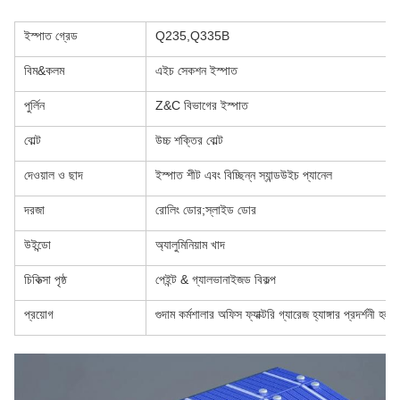
ইস্পাত গ্রেড
Q235,Q335B
বিম&কলম
এইচ সেকশন ইস্পাত
পুর্লিন
Z&C বিভাগের ইস্পাত
বোল্ট
উচ্চ শক্তির বোল্ট
দেওয়াল ও ছাদ
ইস্পাত শীট এবং বিচ্ছিন্ন স্যান্ডউইচ প্যানেল
দরজা
রোলিং ডোর;স্লাইড ডোর
উইন্ডো
অ্যালুমিনিয়াম খাদ
চিকিত্সা পৃষ্ঠ
পেইন্ট & গ্যালভানাইজড বিকল্প
প্রয়োগ
গুদাম কর্মশালার অফিস ফ্যাক্টরি গ্যারেজ হ্যাঙ্গার প্রদর্শনী হল..