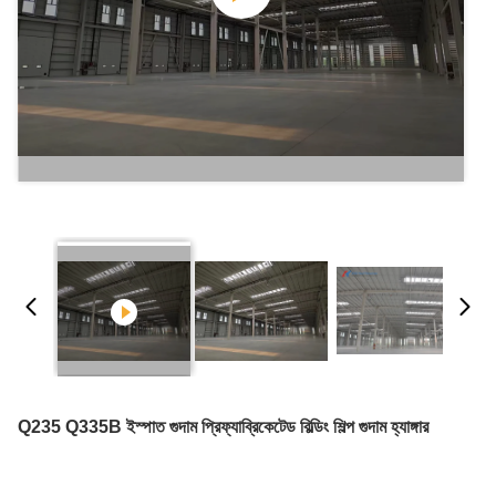
Q235 Q335B ইস্পাত গুদাম প্রিফ্যাব্রিকেটেড বিল্ডিং শিল্প গুদাম হ্যাঙ্গার