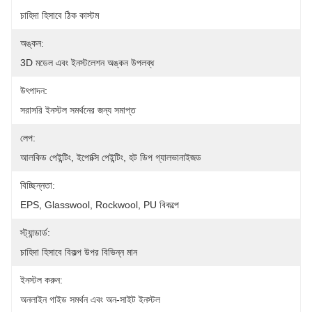
চাহিদা হিসাবে ঠিক কাস্টম
অঙ্কন:
3D মডেল এবং ইনস্টলেশন অঙ্কন উপলব্ধ
উৎপাদন:
সরাসরি ইনস্টল সমর্থনের জন্য সমাপ্ত
লেপ:
আলকিড পেইন্টিং, ইপোক্সি পেইন্টিং, হট ডিপ গ্যালভানাইজড
বিচ্ছিন্নতা:
EPS, Glasswool, Rockwool, PU বিকল্পে
স্ট্যান্ডার্ড:
চাহিদা হিসাবে বিকল্প উপর বিভিন্ন মান
ইনস্টল করুন:
অনলাইন গাইড সমর্থন এবং অন-সাইট ইনস্টল