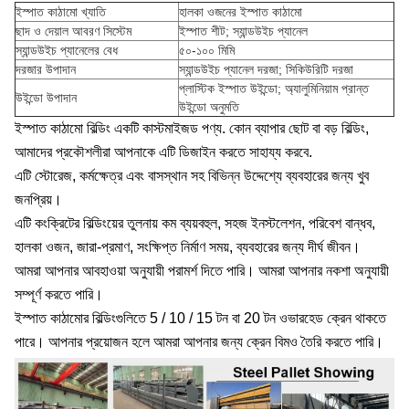
ইস্পাত কাঠামো খ্যাতি
হালকা ওজনের ইস্পাত কাঠামো
ছাদ ও দেয়াল আবরণ সিস্টেম
ইস্পাত শীট; স্যান্ডউইচ প্যানেল
স্যান্ডউইচ প্যানেলের বেধ
৫০-১০০ মিমি
দরজার উপাদান
স্যান্ডউইচ প্যানেল দরজা; সিকিউরিটি দরজা
প্লাস্টিক ইস্পাত উইন্ডো; অ্যালুমিনিয়াম প্রান্ত
উইন্ডো উপাদান
উইন্ডো অনুমতি
ইস্পাত কাঠামো বিল্ডিং একটি কাস্টমাইজড পণ্য. কোন ব্যাপার ছোট বা বড় বিল্ডিং,
আমাদের প্রকৌশলীরা আপনাকে এটি ডিজাইন করতে সাহায্য করবে.
এটি স্টোরেজ, কর্মক্ষেত্র এবং বাসস্থান সহ বিভিন্ন উদ্দেশ্যে ব্যবহারের জন্য খুব
জনপ্রিয়।
এটি কংক্রিটের বিল্ডিংয়ের তুলনায় কম ব্যয়বহুল, সহজ ইনস্টলেশন, পরিবেশ বান্ধব,
হালকা ওজন, জারা-প্রমাণ, সংক্ষিপ্ত নির্মাণ সময়, ব্যবহারের জন্য দীর্ঘ জীবন।
আমরা আপনার আবহাওয়া অনুযায়ী পরামর্শ দিতে পারি। আমরা আপনার নকশা অনুযায়ী
সম্পূর্ণ করতে পারি।
ইস্পাত কাঠামোর বিল্ডিংগুলিতে 5 / 10 / 15 টন বা 20 টন ওভারহেড ক্রেন থাকতে
পারে। আপনার প্রয়োজন হলে আমরা আপনার জন্য ক্রেন বিমও তৈরি করতে পারি।