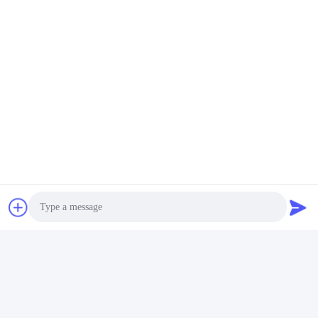
ট্যাগ:
স্টিল স্ট্রাকচার ওয়ার্কশপ বিল্ডিং
ইস্পাত ফ্রেম গুদাম
হালকা গেজ স্টিল নির্মাণ
দ্রুত যোগাযোগ
ঠিকানা
নং ১৫ চ্যাংজিয়াং রোড, পিংদু, কিংডাও, শানডং
টেলিফোন
86-156-5310-0953
ই-মেইল
davidkxd@chinasteelstructure.cn
Photo