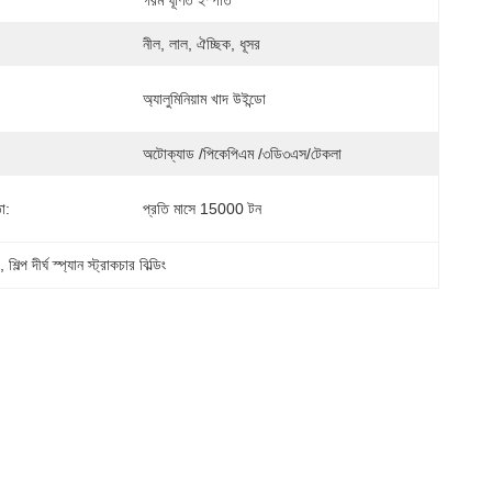
গরম ঘূর্ণিত ইস্পাত
নীল, লাল, ঐচ্ছিক, ধূসর
অ্যালুমিনিয়াম খাদ উইন্ডো
অটোক্যাড /পিকেপিএম /৩ডি৩এস/টেকলা
া:
প্রতি মাসে 15000 টন
ো
, 
শিল্প দীর্ঘ স্প্যান স্ট্রাকচার বিল্ডিং