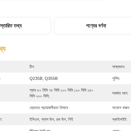
িস্তারিত তথ্য
পণ্যের বর্ণনা
থ্য
চীন
সাক্ষ্যদান:
:
Q235B, Q355B
পুর্লিন:
প্রায় ৫০ মিমি ৭৫ মিমি ১০০ মিমি ১২০ মিমি ১৫০ 
দরজার ধরন:
মিমি ২০০ মিমি;
ক্রেতার প্রয়োজনীয়তা হিসাবে
সংযোগ করুন:
ণ:
ইপিএস, গ্লাস উল, রক উল, পিই
স্কাইলাইট: