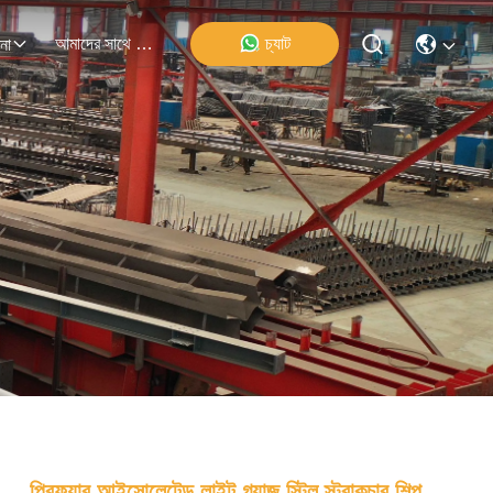
আমাদের সাথে যোগাযোগ
চ্যাট
না
প্রিফ্যাব আইসোলেটেড লাইট গ্যাজ স্টিল স্ট্রাকচার শিল্প