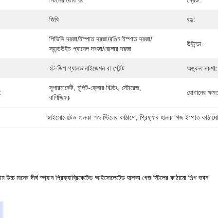
স্টিলের তৈরি ঘর
গ্রেড:
জিবি
রঙ:
পিভিসি দরজা/ইস্পাত দরজা/রঙিন ইস্পাত দরজা/
উইন্ডো:
স্যান্ডউইচ প্যানেল দরজা/রোলার দরজা
হট-ডিপ গ্যালভানাইজেশন বা পেইন্ট
অঙ্কন নকশা:
সুপারমার্কেট, মুলিট-ফ্লোর বিল্ডিং, স্টোরেজ, 
:
যোগানের ক্ষমত
বাণিজ্যিক
আইসোলেটেড হালকা গজ স্টিলের কাঠামো
, 
প্রিফ্যাব হালকা গজ ইস্পাত কাঠাম
াম উচ্চ মানের দীর্ঘ স্প্যান প্রিফ্যাব্রিকেটেড আইসোলেটেড হালকা গেজ স্টিলের কাঠামো শিল্প ভবন