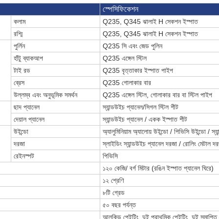
স্পেসিফিকেশন
কলাম
Q235, Q345 ঝালাই H সেকশন ইস্পাত
রশ্মি
Q235, Q345 ঝালাই H সেকশন ইস্পাত
পুর্লিন
Q235 সি এবং জেড পুলিন
হাঁটু ব্যাকআপ
Q235 এঙ্গেল স্টিল
টাই রড
Q235 বৃত্তাকার ইস্পাত পাইপ
ব্রেস
Q235 গোলাকার বার
উল্লম্ব এবং অনুভূমিক সমর্থন
Q235 এঙ্গেল স্টিল, গোলাকার বার বা স্টিল পাইপ
ছাদ প্যানেল
স্যান্ডউইচ প্যানেল/সিগল স্টিল শীট
দেয়াল প্যানেল
স্যান্ডউইচ প্যানেল / একক ইস্পাত শীট
উইন্ডো
অ্যালুমিনিয়াম অ্যালোয় উইন্ডো / পিভিসি উইন্ডো / স্
দরজা
স্লাইডিং স্যান্ডউইচ প্যানেল দরজা / রোলিং মেটাল দ
রেইনস্পট
পিভিসি
১২০ কেজি/ বর্গ মিটার (রঙিন ইস্পাত প্যানেল ঘিরে)
১২ শ্রেণি
৮টি গ্রেড
৫০ বছর পর্যন্ত
আলকিড পেইটিং, দুই প্রাথমিক পেইন্টিং, দুই সমাপ্তি প