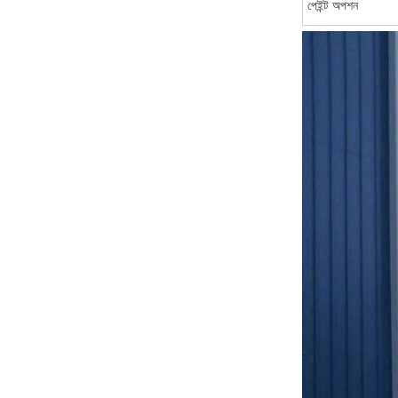
পেইন্ট অপশন