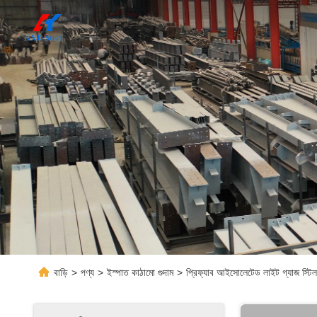
বাড়ি
>
পণ্য
>
ইস্পাত কাঠামো গুদাম
>
প্রিফ্যাব আইসোলেটেড লাইট গ্যাজ স্টিল স্ট্