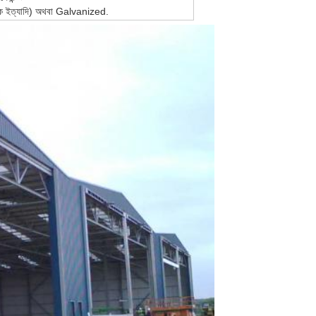
ি জিংক ইত্যাদি) অথবা Galvanized.