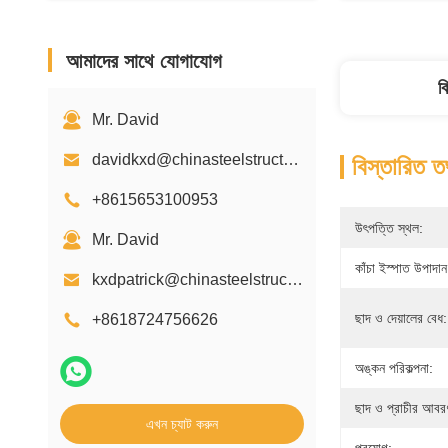
আমাদের সাথে যোগাযোগ
ব
Mr. David
davidkxd@chinasteelstructure.cn
বিস্তারিত ত
+8615653100953
উৎপত্তি স্থল:
Mr. David
কাঁচা ইস্পাত উপাদান
kxdpatrick@chinasteelstructure.cn
ছাদ ও দেয়ালের বেধ:
+8618724756626
অঙ্কন পরিকল্পনা:
ছাদ ও প্রাচীর আবর
এখন চ্যাট করুন