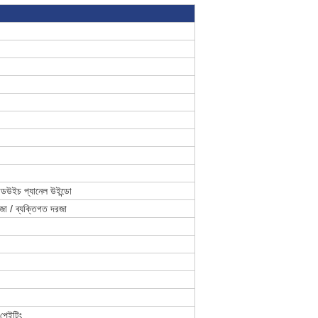
যান্ডউইচ প্যানেল উইন্ডো
রজা / ব্যক্তিগত দরজা
েইন্টিং