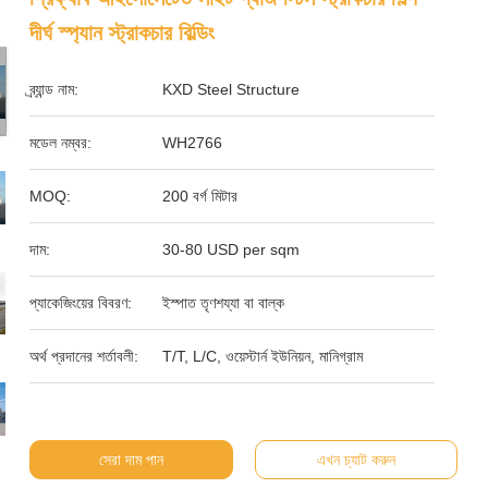
দীর্ঘ স্প্যান স্ট্রাকচার বিল্ডিং
ব্র্যান্ড নাম:
KXD Steel Structure
মডেল নম্বর:
WH2766
MOQ:
200 বর্গ মিটার
দাম:
30-80 USD per sqm
প্যাকেজিংয়ের বিবরণ:
ইস্পাত তৃণশয্যা বা বাল্ক
অর্থ প্রদানের শর্তাবলী:
T/T, L/C, ওয়েস্টার্ন ইউনিয়ন, মানিগ্রাম
সেরা দাম পান
এখন চ্যাট করুন