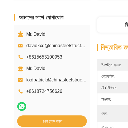
আমাদের সাথে যোগাযোগ
ব
Mr. David
davidkxd@chinasteelstructure.cn
বিস্তারিত ত
+8615653100953
উৎপত্তি স্থল:
Mr. David
প্রোফাইল:
kxdpatrick@chinasteelstructure.cn
টেকনিশিয়ান:
+8618724756626
অঙ্কন:
লেপ:
এখন চ্যাট করুন
স্ট্যান্ডার্ড: