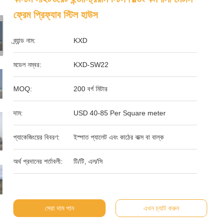
ফ্রেম প্রিফ্যাব স্টিল হাউস
ব্র্যান্ড নাম:
KXD
মডেল নম্বর:
KXD-SW22
MOQ:
200 বর্গ মিটার
দাম:
USD 40-85 Per Square meter
প্যাকেজিংয়ের বিবরণ:
ইস্পাত প্যালেট এবং কাঠের বাক্স বা বাল্ক
অর্থ প্রদানের শর্তাবলী:
টি/টি, এল/সি
সেরা দাম পান
এখন চ্যাট করুন