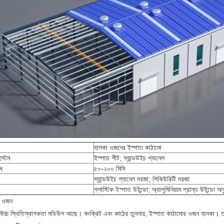
হালকা ওজনের ইস্পাত কাঠামো
্টেম
ইস্পাত শীট; স্যান্ডউইচ প্যানেল
েধ
৫০-২০০ মিমি
স্যান্ডউইচ প্যানেল দরজা; সিকিউরিটি দরজা
প্লাস্টিক ইস্পাত উইন্ডো; অ্যালুমিনিয়াম প্রান্ত উইন্ডো অন
কা ওজন
 উচ্চ স্থিতিস্থাপকতা মডিউল আছে। কংক্রিট এবং কাঠের তুলনায়, ইস্পাত কাঠামোর ওজন হালকা। তা