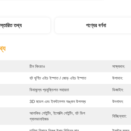
িস্তারিত তথ্য
পণ্যের বর্ণনা
থ্য
চীন কিংডাও
সাক্ষ্যদান:
হট ঘূর্ণিত এইচ ইস্পাত / জোড় এইচ ইস্পাত
উপাদান:
বিনামূল্যে প্রযুক্তিগত সহায়তা
ডিজাইন:
3D মডেল এবং ইনস্টলেশন অঙ্কন উপলব্ধ
উৎপাদন:
আলকিড পেইন্টিং, ইপোক্সি পেইন্টিং, হট ডিপ 
বিচ্ছিন্নতা:
গ্যালভানাইজড
চাহিদা হিসাবে বিকল্প উপর বিভিন্ন মান
ইনস্টল করুন: