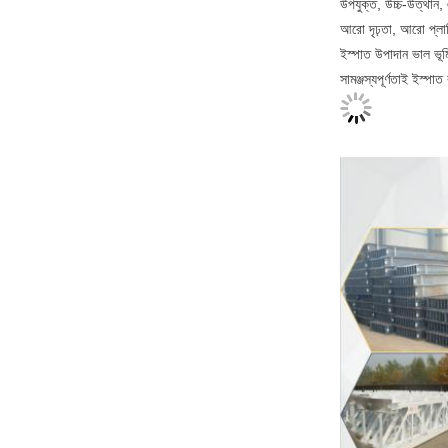
উপযুক্ত, উচ্চ-উত্থান
আরো দৃঢ়তা, আরো প্লা
ইস্পাত উপাদান ভাল ভূম
সামঞ্জস্যপূর্ণতাই ইস্পা