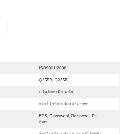
ISO9001:2008
Q355B, Q235B
চাহিদা হিসাবে ঠিক কাস্টম
সরাসরি ইনস্টল সমর্থনের জন্য সমাপ্ত
EPS, Glasswool, Rockwool, PU 
বিকল্পে
অনলাইন গাইড সমর্থন এবং অন-সাইট ইনস্টল