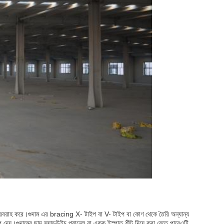
লতা সরবরাহ করে।গুদাম এর bracing X- টাইপ বা V- টাইপ বা কোণ থেকে তৈরি অন্যান্য
েয়।গুদামের ছাদ স্যান্ডউইচ প্যানেল বা একক ইস্পাত শীট দিয়ে করা যেতে পারেএটি