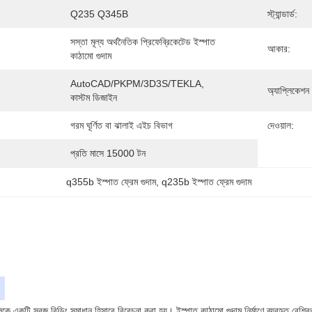
Q235 Q345B
স্ট্যান্ডার্ড:
সস্তা মূল্য অর্থনৈতিক প্রিফেব্রিকেটেড ইস্পাত 
আকার:
কাঠামো গুদাম
AutoCAD/PKPM/3D3S/TEKLA, 
অ্যাপ্লিকেশন ক
কাস্টম ডিজাইন
গরম ঘূর্ণিত বা ঝালাই এইচ বিভাগ
দেওয়াল:
প্রতি মাসে 15000 টন
q355b ইস্পাত ফ্রেম গুদাম
, 
q235b ইস্পাত ফ্রেম গুদাম
কে একটি সবুজ বিল্ডিং সমাধান হিসাবে বিবেচনা করা হয়। ইস্পাত কাঠামো গুদাম নির্মাণে ব্যবহৃত বেশিরভা