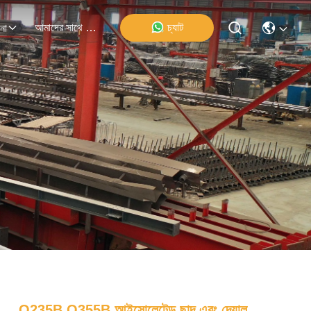
আমাদের সাথে যোগাযোগ
চ্যাট
না
Q235B Q355B আইসোলেটেড ছাদ এবং দেয়াল