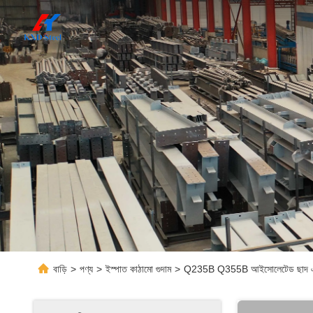
বাড়ি
>
পণ্য
>
ইস্পাত কাঠামো গুদাম
>
Q235B Q355B আইসোলেটেড ছাদ এবং দে