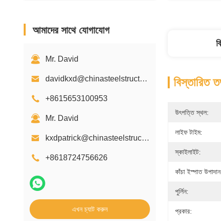
আমাদের সাথে যোগাযোগ
ব
Mr. David
davidkxd@chinasteelstructure.cn
বিস্তারিত ত
+8615653100953
উৎপত্তি স্থল:
Mr. David
লাইফ টাইম:
kxdpatrick@chinasteelstructure.cn
স্কাইলাইট:
+8618724756626
কাঁচা ইস্পাত উপাদান
পুর্লিন:
এখন চ্যাট করুন
প্রকার: