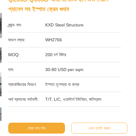
প্যানেল সহ ইস্পাত ফ্রেম গুদাম
ব্র্যান্ড নাম:
KXD Steel Structure
মডেল নম্বর:
WH2766
MOQ:
200 বর্গ মিটার
দাম:
30-80 USD per sqm
প্যাকেজিংয়ের বিবরণ:
ইস্পাত তৃণশয্যা বা বাল্ক
অর্থ প্রদানের শর্তাবলী:
T/T, L/C, ওয়েস্টার্ন ইউনিয়ন, মানিগ্রাম
সেরা দাম পান
এখন চ্যাট করুন