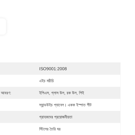
ISO9001:2008
এইচ মরীচি
র আবরণ:
ইপিএস, গ্লাস উল, রক উল, পিই
স্যান্ডউইচ প্যানেল। একক ইস্পাত শীট
গ্রাহকদের প্রয়োজনীয়তা
স্টিলের তৈরি ঘর