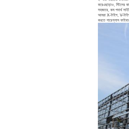
করেএছাড়াও, স্টিলের কা
সহজতর, কম পদার্থ সাইট
আমরা X-টাইপ, V-টাইপ, 
করতে পারেগ্লাস ফাইবার