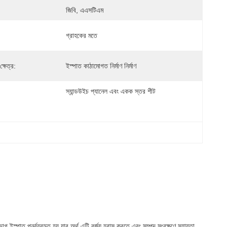
জিবি, এএসটিএম
গ্রাহকের মতে
্ষেত্র:
ইস্পাত কাঠামোগত নির্মাণ নির্মাণ
স্যান্ডউইচ প্যানেল এবং একক স্তর শীট
গ ইস্পাত পুনর্ব্যবহৃত হয়,যার অর্থ এটি বর্জ্য হ্রাস করতে এবং সম্পদ সংরক্ষণে সহায়তা