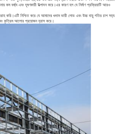
নায় কম বর্জ্য এবং দূষণকারী উত্পাদন করে।এর কারণ হল যে নির্মাণ প্রক্রিয়াটি আরও
রাহ করি।এটি নিশ্চিত করে যে আমাদের গুদাম ভারী লোড এবং উচ্চ বায়ু গতির চাপ সহ্য
এবং কৃত্রিম আলোর প্রয়োজন হ্রাস করে।