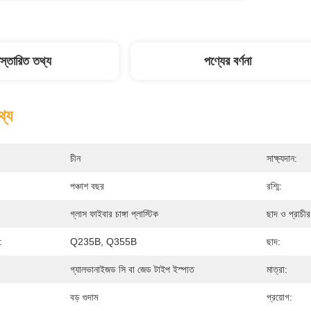
িস্তারিত তথ্য
পণ্যের বর্ণনা
থ্য
চীন
সাক্ষ্যদান:
পঞ্চাশ বছর
রশ্মি:
গ্লাস ফাইবার চাঙ্গা প্লাস্টিক
ছাদ ও প্রাচী
:
Q235B, Q355B
ছাদ:
গ্যালভানাইজড সি বা জেড টাইপ ইস্পাত
মাত্রা:
বড় গুদাম
প্রয়োগ: