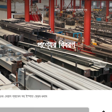
বাড়ি
আমাদের সম্বন্ধে
পণ্য
ঘট
পণ্যের বিবরণ
য়াল প্যানেল সহ ইস্পাত ফ্রেম গুদাম