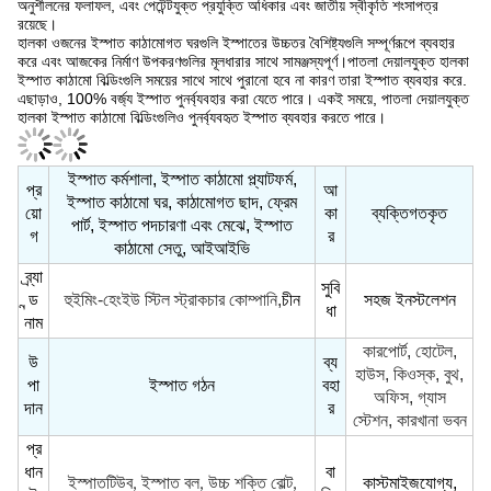
হালকা ওজনের ইস্পাত কাঠামোগত ঘরগুলি ইস্পাতের উচ্চতর বৈশিষ্ট্যগুলি সম্পূর্ণরূপে ব্যবহার
করে এবং আজকের নির্মাণ উপকরণগুলির মূলধারার সাথে সামঞ্জস্যপূর্ণ।পাতলা দেয়ালযুক্ত হালকা
ইস্পাত কাঠামো বিল্ডিংগুলি সময়ের সাথে সাথে পুরানো হবে না কারণ তারা ইস্পাত ব্যবহার করে.
এছাড়াও, 100% বর্জ্য ইস্পাত পুনর্ব্যবহার করা যেতে পারে। একই সময়ে, পাতলা দেয়ালযুক্ত
হালকা ইস্পাত কাঠামো বিল্ডিংগুলিও পুনর্ব্যবহৃত ইস্পাত ব্যবহার করতে পারে।
ইস্পাত কর্মশালা, ইস্পাত কাঠামো প্ল্যাটফর্ম,
প্র
আ
ইস্পাত কাঠামো ঘর, কাঠামোগত ছাদ, ফ্রেম
য়ো
কা
ব্যক্তিগতকৃত
পার্ট, ইস্পাত পদচারণা এবং মেঝে, ইস্পাত
গ
র
কাঠামো সেতু, আইআইভি
ব্র্যা
সুবি
ন্ড
হুইমিং-হেংইউ স্টিল স্ট্রাকচার কোম্পানি,
চীন
সহজ ইনস্টলেশন
ধা
নাম
কারপোর্ট, হোটেল,
উ
ব্য
হাউস, কিওস্ক, বুথ,
পা
ইস্পাত গঠন
বহা
অফিস, গ্যাস
দান
র
স্টেশন, কারখানা ভবন
প্র
ধান
বা
টিউব
কাস্টমাইজযোগ্য,
ইস্পাত
, ইস্পাত বল, উচ্চ শক্তি বোল্ট,
উ
হ্যি
পরাজিত কোলার
-
ফ্রি ডিজাইন
হাতা, সি
এবং কনস
মাথা।
পা
ক