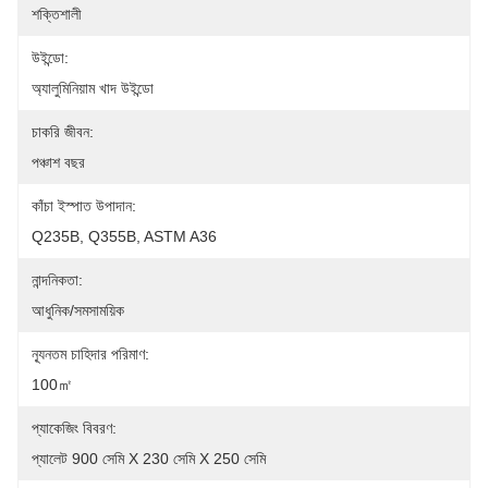
শক্তিশালী
উইন্ডো:
অ্যালুমিনিয়াম খাদ উইন্ডো
চাকরি জীবন:
পঞ্চাশ বছর
কাঁচা ইস্পাত উপাদান:
Q235B, Q355B, ASTM A36
নান্দনিকতা:
আধুনিক/সমসাময়িক
ন্যূনতম চাহিদার পরিমাণ:
100㎡
প্যাকেজিং বিবরণ:
প্যালেট 900 সেমি X 230 সেমি X 250 সেমি