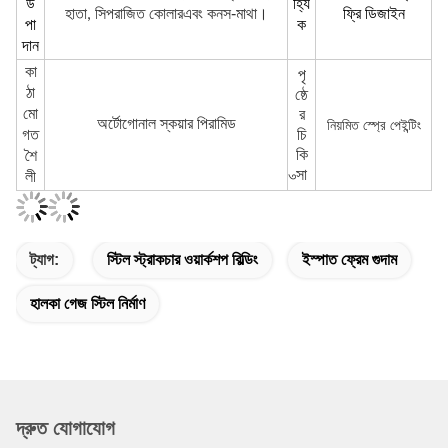
দান
কা
পৃ
ঠা
ষ্ঠে
মো
র
অর্টোগোনাল স্কয়ার পিরামিড
নিয়মিত স্প্রে পেইন্টিং
গত
চি
কি
শৈ
ত্সা
লী
ট্যাগ:
স্টিল স্ট্রাকচার ওয়ার্কশপ বিল্ডিং
ইস্পাত ফ্রেম গুদাম
হালকা গেজ স্টিল নির্মাণ
দ্রুত যোগাযোগ
ঠিকানা