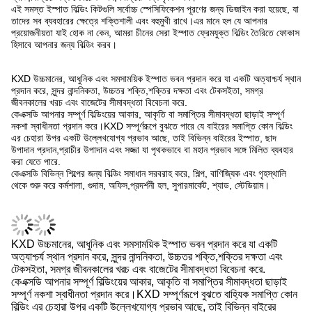
এই সমস্ত ইস্পাত বিল্ডিং কিটগুলি সর্বোচ্চ স্পেসিফিকেশন পূরণের জন্য ডিজাইন করা হয়েছে, যা
তাদের সব ব্যবহারের ক্ষেত্রে শক্তিশালী এবং বহুমুখী রাখে।
এর মানে হল যে আপনার
প্রয়োজনীয়তা যাই হোক না কেন, আমরা চীনের সেরা ইস্পাত ফ্রেমযুক্ত বিল্ডিং তৈরিতে ফোকাস
হিসাবে আপনার জন্য বিল্ডিং করব।
KXD উচ্চমানের, আধুনিক এবং সমসাময়িক ইস্পাত ভবন প্রদান করে যা একটি অত্যাশ্চর্য স্থান
প্রদান করে, সুন্দর নান্দনিকতা, উচ্চতর শক্তি,শক্তির দক্ষতা এবং টেকসইতা, সমগ্র
জীবনকালের খরচ এবং বাজেটের সীমাবদ্ধতা বিবেচনা করে.
কেএক্সডি আপনার সম্পূর্ণ বিল্ডিংয়ের আকার, আকৃতি বা সমাপ্তির সীমাবদ্ধতা ছাড়াই সম্পূর্ণ
নকশা স্বাধীনতা প্রদান করে।
KXD সম্পূর্ণরূপে বুঝতে পারে যে বাইরের সমাপ্তি কোন বিল্ডিং
এর চেহারা উপর একটি উল্লেখযোগ্য প্রভাব আছে, তাই বিভিন্ন বাইরের ইস্পাত, ছাদ
উপাদান প্রদান,প্রাচীর উপাদান এবং সজ্জা যা পৃথকভাবে বা মহান প্রভাব সঙ্গে মিলিত ব্যবহার
করা যেতে পারে.
কেএক্সডি বিভিন্ন শিল্পের জন্য বিল্ডিং সমাধান সরবরাহ করে, শিল্প, বাণিজ্যিক এবং গৃহস্থালি
থেকে শুরু করে কর্মশালা, গুদাম, অফিস,প্রদর্শনী হল, সুপারমার্কেট, শ্যাড, স্টেডিয়াম।
KXD উচ্চমানের, আধুনিক এবং সমসাময়িক ইস্পাত ভবন প্রদান করে যা একটি
অত্যাশ্চর্য স্থান প্রদান করে, সুন্দর নান্দনিকতা, উচ্চতর শক্তি,শক্তির দক্ষতা এবং
টেকসইতা, সমগ্র জীবনকালের খরচ এবং বাজেটের সীমাবদ্ধতা বিবেচনা করে.
কেএক্সডি আপনার সম্পূর্ণ বিল্ডিংয়ের আকার, আকৃতি বা সমাপ্তির সীমাবদ্ধতা ছাড়াই
সম্পূর্ণ নকশা স্বাধীনতা প্রদান করে।KXD সম্পূর্ণরূপে বুঝতে বাহ্যিক সমাপ্তি কোন
বিল্ডিং এর চেহারা উপর একটি উল্লেখযোগ্য প্রভাব আছে, তাই বিভিন্ন বাইরের
ইস্পাত, ছাদ উপাদান, প্রাচীর উপাদান এবং প্রসাধন যা পৃথকভাবে বা মহান প্রভাব
সঙ্গে একত্রিত ব্যবহার করা যেতে পারে প্রদান।