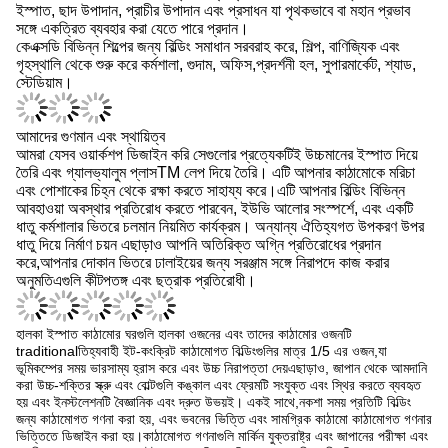
কেএক্সডি বিভিন্ন শিল্পের জন্য বিল্ডিং সমাধান সরবরাহ করে, শিল্প, বাণিজ্যিক এবং
গৃহস্থালি থেকে শুরু করে কর্মশালা, গুদাম, অফিস,প্রদর্শনী হল, সুপারমার্কেট, শ্যাড,
স্টেডিয়াম।
আমাদের গুণমান এবং স্থায়িত্ব
আমরা যেসব ওয়ার্কশপ ডিজাইন করি সেগুলোর প্রত্যেকটিই উচ্চমানের ইস্পাত দিয়ে
তৈরি এবং গ্যালভ্যালুম প্লাসTM লেপ দিয়ে তৈরি। এটি আপনার কাঠামোকে মরিচা
এবং পোশাকের চিহ্ন থেকে রক্ষা করতে সাহায্য করে।এটি আপনার বিল্ডিং বিভিন্ন
আবহাওয়া অবস্থার প্রতিরোধ করতে পারবেন, ইউভি আলোর সংস্পর্শে, এবং একটি
ধাতু কর্মশালার ভিতরে চলমান নিয়মিত কার্যক্রম। অন্যান্য ঐতিহ্যগত উপকরণ উপর
ধাতু দিয়ে নির্মাণ চয়ন এছাড়াও আপনি অতিরিক্ত অগ্নি প্রতিরোধের প্রদান
করে,আপনার দোকান ভিতরে ঢালাইয়ের জন্য সরঞ্জাম সঙ্গে নিরাপদে কাজ করার
অনুমতিএগুলি কীটপতঙ্গ এবং ছত্রাক প্রতিরোধী।
হালকা ইস্পাত কাঠামোর ঘরগুলি হালকা ওজনের এবং তাদের কাঠামোর ওজনটি
traditionalতিহ্যবাহী ইট-কংক্রিট কাঠামোগত বিল্ডিংগুলির মাত্র 1/5 এর ওজন,যা
ভূমিকম্পের সময় ভারসাম্য হ্রাস করে এবং উচ্চ নিরাপত্তা দেয়এছাড়াও, জাপান থেকে আমদানি
করা উচ্চ-শক্তির স্ক্রু এবং বোল্টগুলি কঙ্কাল এবং ফ্রেমটি সংযুক্ত এবং স্থির করতে ব্যবহৃত
হয় এবং ইনস্টলেশনটি বৈজ্ঞানিক এবং দ্রুত উভয়ই। একই সাথে,নকশা সময় প্রতিটি বিল্ডিং
জন্য কাঠামোগত গণনা করা হয়, এবং ভবনের ভিত্তি এবং সামগ্রিক কাঠামো কাঠামোগত গণনার
ভিত্তিতে ডিজাইন করা হয়।কাঠামোগত গণনাগুলি মার্কিন যুক্তরাষ্ট্র এবং জাপানের পরীক্ষা এবং
অনুশীলনের ফলাফল, এবং পেটেন্টযুক্ত প্রযুক্তি অধিকার এবং জাতীয় স্বীকৃতি শংসাপত্র
রয়েছে।