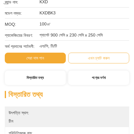
KXD
ব্র্যান্ড নাম:
KXDBK3
মডেল নম্বর:
100㎡
MOQ:
প্যালেট 900 সেমি x 230 সেমি x 250 সেমি
প্যাকেজিংয়ের বিবরণ:
এল/সি, টি/টি
অর্থ প্রদানের শর্তাবলী:
সেরা দাম পান
এখন চ্যাট করুন
বিস্তারিত তথ্য
পণ্যের বর্ণনা
বিস্তারিত তথ্য
উৎপত্তি স্থল:
চীন
পরিচিতিমুলক নাম: