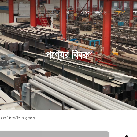
বাড়ি
আমাদের সম্বন্ধে
পণ্য
ঘট
পণ্যের বিবরণ
প্রিফ্যাব্রিকেটেড ধাতু ভবন