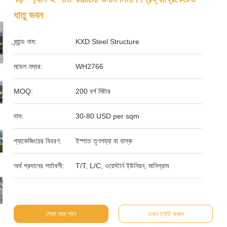
ধাতু ভবন
ব্র্যান্ড নাম:
KXD Steel Structure
মডেল নম্বর:
WH2766
MOQ:
200 বর্গ মিটার
দাম:
30-80 USD per sqm
প্যাকেজিংয়ের বিবরণ:
ইস্পাত তৃণশয্যা বা বাল্ক
অর্থ প্রদানের শর্তাবলী:
T/T, L/C, ওয়েস্টার্ন ইউনিয়ন, মানিগ্রাম
সেরা দাম পান
এখন চ্যাট করুন