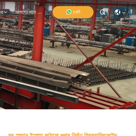
আমাদের সাথে যোগাযোগ
চ্যাট
না
বড় স্প্যান ইস্পাত কাঠামো গুদাম নির্মাণ প্রিফ্যাব্রিকেটেড