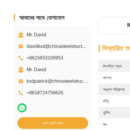
আমাদের সাথে যোগাযোগ
ব
Mr. David
davidkxd@chinasteelstructure.cn
বিস্তারিত ত
+8615653100953
উৎপত্তি স্থল:
Mr. David
ফাংশন:
kxdpatrick@chinasteelstructure.cn
অঙ্কন পরিকল্পনা:
+8618724756626
রশ্মি:
পুর্লিন:
এখন চ্যাট করুন
রঙ: