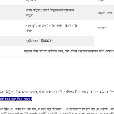
বড় গুদাম
গ্রেড:
গ্লাস উইন্ডো/পিভিসি উইন্ডো/অ্যালুমিনিয়াম 
অঙ্কন নকশা:
উইন্ডো
গরম ঘূর্ণিত বা ঢালাই এইচ বিভাগ, ঢালাই এইচ 
দেওয়াল:
বিভাগ
প্রতি মাসে 15000 টন
স্কুলের জন্য ইস্পাত কাঠামো ভবন
, 
মাল্টি স্টোরি প্রিফ্যাব্রিকেটেড স্টিল ফ্রেম বি
উচ্চ নির্ভুলতা, উচ্চ উত্পাদন দক্ষতা, সাইট সমাবেশের গতি, সংক্ষিপ্ত নির্মাণ সময়ের ইস্পাত কাঠামোর উপ
তলা ভবন বেছে নিতে পারেন।
গুলি ইপিএস, গ্লাস উল, রক উল, বা পিই দিয়ে বিচ্ছিন্ন। এই বিচ্ছিন্নতা নিশ্চিত করে যে গুদামটি একট
 লাইট গ্লাস ফাইবার রিইনফোর্সড প্লাস্টিকের তৈরি, যা প্রাকৃতিক আলো প্রবেশ করতে দেয় এবং কৃ