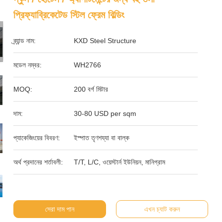
প্রিফ্যাব্রিকেটেড স্টিল ফ্রেম বিল্ডিং
ব্র্যান্ড নাম:
KXD Steel Structure
মডেল নম্বর:
WH2766
MOQ:
200 বর্গ মিটার
দাম:
30-80 USD per sqm
প্যাকেজিংয়ের বিবরণ:
ইস্পাত তৃণশয্যা বা বাল্ক
অর্থ প্রদানের শর্তাবলী:
T/T, L/C, ওয়েস্টার্ন ইউনিয়ন, মানিগ্রাম
সেরা দাম পান
এখন চ্যাট করুন