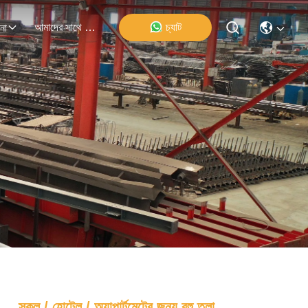
আমাদের সাথে যোগাযোগ
চ্যাট
না
স্কুল / হোটেল / অ্যাপার্টমেন্টের জন্য বহু তলা