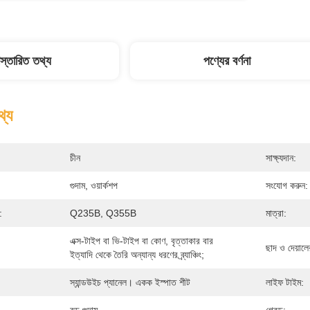
িস্তারিত তথ্য
পণ্যের বর্ণনা
থ্য
চীন
সাক্ষ্যদান:
গুদাম, ওয়ার্কশপ
সংযোগ করুন:
:
Q235B, Q355B
মাত্রা:
এক্স-টাইপ বা ভি-টাইপ বা কোণ, বৃত্তাকার বার 
ছাদ ও দেয়ালে
ইত্যাদি থেকে তৈরি অন্যান্য ধরণের ব্র্যাঞ্চিং;
স্যান্ডউইচ প্যানেল। একক ইস্পাত শীট
লাইফ টাইম: