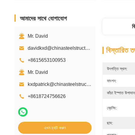
আমাদের সাথে যোগাযোগ
ব
Mr. David
davidkxd@chinasteelstructure.cn
বিস্তারিত ত
+8615653100953
উৎপত্তি স্থল:
Mr. David
ফাংশন:
kxdpatrick@chinasteelstructure.cn
কাঁচা ইস্পাত উপাদান
+8618724756626
ব্রেসিং:
ছাদ:
এখন চ্যাট করুন