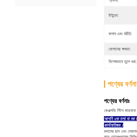
প্রকার:
উইন্ডো:
কলাম এবং মরীচি:
যোগানের ক্ষমতা:
বিশেষভাবে তুলে ধরা:
পণ্যের বর্ণনা
পণ্যের বর্ণনাঃ
কেএক্সডি স্টিল কারখানা 
আপনি এক তলা বা বহু 
কাস্টমাইজড।
গুদামের ছাদ এবং দেয়াল
করে তোলেগুদামের সিলিং