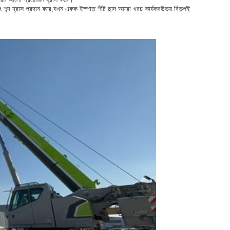
এবং শব্দ হ্রাস প্রদান করে,যখন একক ইস্পাত শীট ছাদ আরো খরচ কার্যকরউভয় বিকল্পই