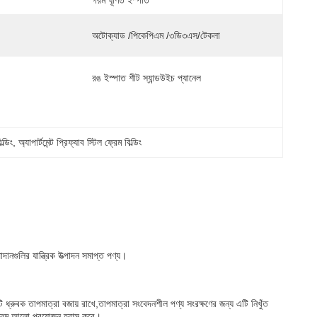
গরম ঘূর্ণিত ইস্পাত
অটোক্যাড /পিকেপিএম /৩ডি৩এস/টেকলা
রঙ ইস্পাত শীট স্যান্ডউইচ প্যানেল
ল্ডিং
, 
অ্যাপার্টমেন্ট প্রিফ্যাব স্টিল ফ্রেম বিল্ডিং
াদানগুলির যান্ত্রিক উত্পাদন সমাপ্ত পণ্য।
ি ধ্রুবক তাপমাত্রা বজায় রাখে,তাপমাত্রা সংবেদনশীল পণ্য সংরক্ষণের জন্য এটি নিখুঁত
ত্রিম আলো প্রয়োজন হ্রাস করে।