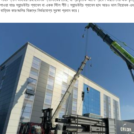
পে পাওয়া যায়ঃ স্যান্ডউইচ প্যানেল বা একক স্টিল শীট। স্যান্ডউইচ প্যানেল ছাদ আরও ভাল নিরোধক 
াহ্যিক কারণগুলির বিরুদ্ধে নির্ভরযোগ্য সুরক্ষা প্রদান করে।