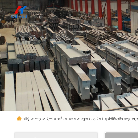
বাড়ি
>
পণ্য
>
ইস্পাত কাঠামো গুদাম
>
স্কুল / হোটেল / অ্যাপার্টমেন্টের জন্য বহু 