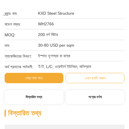
KXD Steel Structure
ব্র্যান্ড নাম:
WH2766
মডেল নম্বর:
200 বর্গ মিটার
MOQ:
30-80 USD per sqm
দাম:
ইস্পাত তৃণশয্যা বা বাল্ক
প্যাকেজিংয়ের বিবরণ:
T/T, L/C, ওয়েস্টার্ন ইউনিয়ন, মানিগ্রাম
অর্থ প্রদানের শর্তাবলী:
সেরা দাম পান
এখন চ্যাট করুন
বিস্তারিত তথ্য
পণ্যের বর্ণনা
বিস্তারিত তথ্য