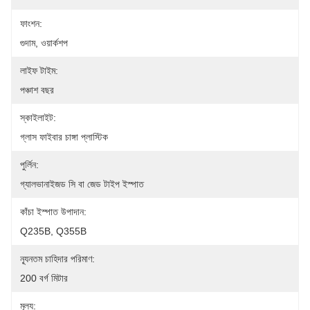
ফাংশন:
গুদাম, ওয়ার্কশপ
লাইফ টাইম:
পঞ্চাশ বছর
স্কাইলাইট:
গ্লাস ফাইবার চাঙ্গা প্লাস্টিক
পুর্লিন:
গ্যালভানাইজড সি বা জেড টাইপ ইস্পাত
কাঁচা ইস্পাত উপাদান:
Q235B, Q355B
ন্যূনতম চাহিদার পরিমাণ:
200 বর্গ মিটার
মূল্য: