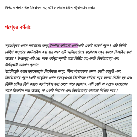
ইপিএস গ্লাস উল নিরোধক সহ মাল্টিফাংশনাল স্টিল স্ট্রাকচার গুদাম
পণ্যের বর্ণনাঃ
স্বয়ংক্রিয় গুদাম সমাধানের জন্য,
ইস্পাত কাঠামো গুদাম
এটি একটি আদর্শ পছন্দ। এটি নির্দিষ্ট
চাহিদা অনুসারে কাস্টমাইজ করা যায় এবং এটি অটোমেশনের কঠোরতা সহ্য করতে ডিজাইন করা
হয়েছে। উপরন্তু এটি 50 বছর পর্যন্ত স্থায়ী হতে নির্মিত হয়,একটি নির্ভরযোগ্য এবং
দীর্ঘস্থায়ী সমাধান প্রদান.
ইন্টেলিজেন্ট গুদাম ম্যানেজমেন্ট সিস্টেমের জন্য, স্টিল স্ট্রাকচার গুদাম একটি বহুমুখী এবং
নির্ভরযোগ্য পছন্দ।এটি আধুনিক গুদাম ব্যবস্থাপনা সিস্টেমের চাহিদা সহ্য করতে নির্মিত হয় এবং
নির্দিষ্ট চাহিদা ফিট করতে কাস্টমাইজ করা যেতে পারেএছাড়াও, এটি বোল্ট বা ওয়েল্ড সংযোগের
সাথে ডিজাইন করা হয়েছে, যা একটি নিরাপদ এবং নির্ভরযোগ্য কাঠামো নিশ্চিত করে।