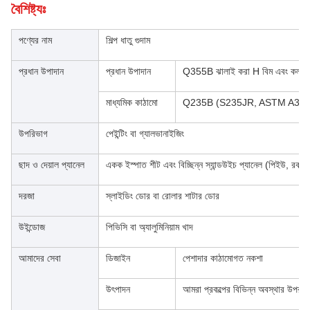
বৈশিষ্ট্যঃ
পণ্যের নাম
শিল্প ধাতু গুদাম
প্রধান উপাদান
প্রধান উপাদান
Q355B ঝালাই করা H বিম এবং কলা
মাধ্যমিক কাঠামো
Q235B (S235JR, ASTM A36 এর 
উপরিভাগ
পেইন্টিং বা গ্যালভানাইজিং
ছাদ ও দেয়াল প্যানেল
একক ইস্পাত শীট এবং বিচ্ছিন্ন স্যান্ডউইচ প্যানেল (পিইউ, রক
দরজা
স্লাইডিং ডোর বা রোলার শাটার ডোর
উইন্ডোজ
পিভিসি বা অ্যালুমিনিয়াম খাদ
আমাদের সেবা
ডিজাইন
পেশাদার কাঠামোগত নকশা
উৎপাদন
আমরা প্রকল্পের বিভিন্ন অবস্থার উপর ভ