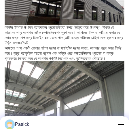
কাস্টম ইস্পাত উত্পাদন গ্রাহকদের প্রয়োজনীয়তা উপর ভিত্তি করে উপলব্ধ, নিশ্চিত যে
আমাদের পণ্য আপনার সঠিক স্পেসিফিকেশন পূরণ করে। আমাদের ইস্পাত কাঠামো গুদাম যে
কোন মাত্রা মাপ জন্য ডিজাইন করা যেতে পারে,এটি অনন্য স্টোরেজ চাহিদা সঙ্গে ব্যবসার জন্য
নিখুঁত সমাধান তৈরি.
আমাদের পণ্য একটি রোলার শাটার দরজা বা স্লাইডিং দরজা আছে, আপনার পছন্দ উপর নির্ভর
করে।প্রচুর প্রাকৃতিক আলো প্রদান এবং শক্তি খরচ কমাতেস্টিলের প্যালেট বা বাল্ক
প্যাকেজিং নিশ্চিত করে যে আপনার পণ্যটি নিরাপদে এবং সুরক্ষিতভাবে পৌঁছেছে।
Patrick