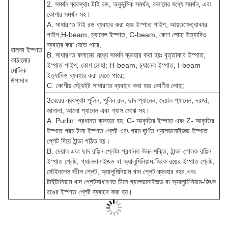
2. সমর্থন ব্যবস্থাঃ টাই রড, অনুভূমিক সমর্থন, কলামের মধ্যে সমর্থন, এবং
কোণার সমর্থন সহ।
A. সাধারণত টাই রড ব্যবহার করা হয়ঃ ইস্পাত পাইপ, আয়তক্ষেত্রাকার
পাইপ;H-beam, চ্যানেল ইস্পাত, C-beam, কোণ লোহা ইত্যাদিও
ব্যবহার করা যেতে পারে;
হালকা ইস্পাত
B. সাধারণত কলামের মধ্যে সমর্থন ব্যবহার করা হয়ঃ বৃত্তাকার ইস্পাত,
কাঠামোর
ইস্পাত পাইপ, কোণ লোহা; H-beam, চ্যানেল ইস্পাত, I-beam
মৌলিক
ইত্যাদিও ব্যবহার করা যেতে পারে;
উপাদান
C. কোণীয় স্ট্রেইট সাধারণত ব্যবহার করা হয়ঃ কোণীয় লোহা;
3ঘেরের ব্যবস্থাঃ পুলিন, পুলিন রড, ছাদ প্যানেল, দেয়াল প্যানেল, দরজা,
জানালা, আলো প্যানেল এবং গ্যাস মেঝে সহ।
A. Purlin: প্রধানত ব্যবহৃত হয়, C- আকৃতির ইস্পাত এবং Z- আকৃতির
ইস্পাত গরম টানা ইস্পাত প্লেট এবং গরম ঘূর্ণিত গ্যালভানাইজড ইস্পাত
প্লেট দিয়ে ঠান্ডা গঠিত হয়।
B. দেয়াল এবং ছাদ রঙিন প্লেটঃ প্রধানত উচ্চ-শক্তি, ঠান্ডা-গোলক রঙিন
ইস্পাত প্লেট, গ্যালভানাইজড বা অ্যালুমিনিয়াম-জিংক রঙের ইস্পাত প্লেট,
স্টেইনলেস স্টীল প্লেট, অ্যালুমিনিয়াম খাদ প্লেট ব্যবহার করে,এবং
টাইটানিয়াম খাদ প্লেটসাধারণত চীনে গ্যালভানাইজড বা অ্যালুমিনিয়াম-জিংক
রঙের ইস্পাত প্লেট ব্যবহার করা হয়।