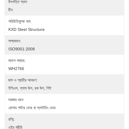
উৎপত্তি স্থল:
চীন
পরিচিতিমুলক নাম:
KXD Steel Structure
সাক্ষ্যদান:
ISO9001:2008
মডেল নম্বার:
WH2766
ছাদ ও প্রাচীর আবরণ:
ইপিএস, গ্লাস উল, রক উল, পিই
দরজার ধরন:
রোলার শাটার ডোর বা স্লাইডিং ডোর
রশ্মি:
এইচ মরীচি