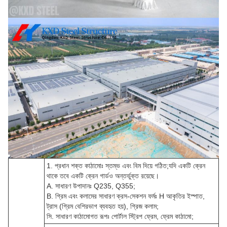
1. প্রধান শক্ত কাঠামোঃ স্তম্ভ এবং বিম দিয়ে গঠিত;যদি একটি ক্রেন
থাকে তবে একটি ক্রেন গার্ডও অন্তর্ভুক্ত রয়েছে।
A. সাধারণ উপাদানঃ Q235, Q355;
B. গ্রিম এবং কলামের সাধারণ ক্রস-সেকশন ফর্মঃ H আকৃতির ইস্পাত,
ট্রাস (গ্রিম বেশিরভাগ ব্যবহৃত হয়), গ্রিজ কলাম;
সি. সাধারণ কাঠামোগত রূপঃ পোর্টাল স্ট্রিপ ফ্রেম, ফ্রেম কাঠামো;