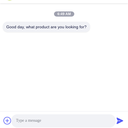
6:49 AM
Good day, what product are you looking for?
সহায়তা ও সেবা:
ইস্পাত কাঠামো গুদাম পণ্যটি গ্রাহকদের সর্বোত্তম সম্ভাব্য অভিজ্ঞতা নিশ্চিত করার জন্য
ব্যাপক প্রযুক্তিগত সহায়তা এবং পরিষেবাগুলির সাথে আসে।আমাদের বিশেষজ্ঞদের দল
ইনস্টলেশনের জন্য গাইডেন্স প্রদানের জন্য উপলব্ধআমরা গ্রাহকের নির্দিষ্ট প্রয়োজনীয়তা
পূরণের জন্য কাস্টমাইজেশন সেবাও প্রদান করি।আমরা নিয়মিত আপডেট এবং পণ্যের উন্নতি
প্রদান করি যাতে এটি আপ টু ডেট থাকে এবং আমাদের গ্রাহকদের পরিবর্তিত চাহিদা পূরণ
করেআমাদের লক্ষ্য সর্বোচ্চ পণ্য কর্মক্ষমতা এবং গ্রাহক সন্তুষ্টি নিশ্চিত করার জন্য সময়মত এবং
দক্ষ সমর্থন প্রদান করা।
প্যাকেজিং এবং শিপিংঃ
পণ্যের প্যাকেজিংঃ
ইস্পাত কাঠামো গুদামটি নিরাপদভাবে কাঠের বাক্সে প্যাকেজ করা হবে যাতে এটি পরিবহনের সময়
কোনও ক্ষতি থেকে রক্ষা পায়।