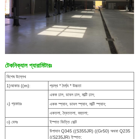
টেকনিক্যাল প্যারামিটারঃ
বিশেষ উল্লেখ
1)আকার ((m):
প্রস্থ * দৈর্ঘ্য * উচ্চতা
একক ঢাল, ডাবল ঢাল, মাল্টি ঢাল;
২) প্রকারঃ
একক স্প্যান, ডাবল স্প্যান, মাল্টি স্প্যান;
একতলা, দ্বৈততলা, বহুতলা;
৩) বেসঃ
ইস্পাত ভিত্তি বোল্ট
উপাদান Q345 ((S355JR) ((Gr50) অথবা Q235
((S235JR) ইস্পাত;