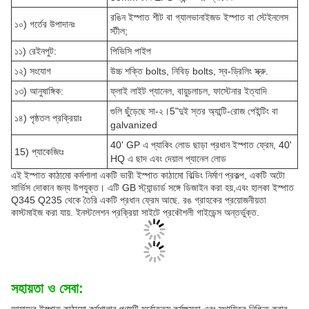
রঙিন ইস্পাত শীট বা গ্যালভানাইজড ইস্পাত বা স্টেইনলেস
১০) গর্তের উপাদানঃ
স্টীল;
১১) রেইনপুট:
পিভিসি পাইপ
১২) সংযোগ
উচ্চ শক্তি bolts, নিবিড় bolts, স্ব-ড্রিলিং স্ক্রু.
১৩) আনুষাঙ্গিক:
ফ্লাই লাইট প্যানেল, বায়ুচলাচল, ফাস্টেনার ইত্যাদি
গুলি ছুঁড়েছে সা-২।5"দুই স্তর অ্যান্টি-রোজ পেইন্টিং বা
১৪) পৃষ্ঠতল প্রক্রিয়াঃ
galvanized
40' GP এ প্যাকিং লোড ছাড়া প্রধান ইস্পাত ফ্রেম, 40'
15) প্যাকেজিংঃ
HQ এ ছাদ এবং দেয়াল প্যানেল লোড
এই ইস্পাত কাঠামো কর্মশালা একটি ভারী ইস্পাত কাঠামো বিল্ডিং নির্মাণ প্রকল্প, একটি অটো
সার্ভিস দোকান জন্য উপযুক্ত। এটি GB স্ট্যান্ডার্ড সঙ্গে ডিজাইন করা হয়,এবং হালকা ইস্পাত
Q345 Q235 থেকে তৈরি একটি প্রধান ফ্রেম আছে. রঙ গ্রাহকের প্রয়োজনীয়তা
কাস্টমাইজ করা যায়. ইনস্টলেশন প্রক্রিয়া সাইটে প্রকৌশলী গাইডেন্স অন্তর্ভুক্ত.
সহায়তা ও সেবা: