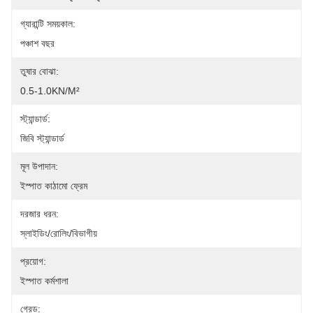
গ্যারান্টি সময়কাল:
পঞ্চাশ বছর
তুষার বোঝা:
0.5-1.0KN/m²
স্ট্যান্ডার্ড:
জিবি স্ট্যান্ডার্ড
মূল উপাদান:
ইস্পাত কাঠামো ফ্রেম
দরজার ধরন:
স্লাইডিং/রোলিং/বিভাগীয়
প্রয়োগ:
ইস্পাত কর্মশালা
গ্রেড: