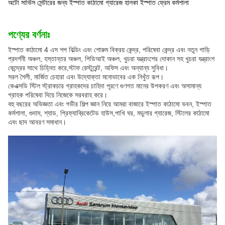
অটো সার্ভিস সেন্টারের জন্য ইস্পাত কাঠামো গ্যারেজ হালকা ইস্পাত ফ্রেম কর্মশালা
পণ্যের বর্ণনাঃ
ইস্পাত কাঠামো 4 এস শপ বিল্ডিং এবং শোরুম বিক্রয় কেন্দ্র, পরিষেবা কেন্দ্র এবং নতুন গাড়ি
প্রদর্শনী অঞ্চল, হস্তান্তর অঞ্চল, পিডিআই অঞ্চল, খুচরা যন্ত্রাংশের দোকান সহ খুচরা যন্ত্রাংশ
কেন্দ্রের সাথে চিহ্নিত করে,স্টাফ রেস্টুরেন্ট, অফিস এবং অন্যান্য সুবিধা।
সরল শৈলী, মার্জিত চেহারা এবং উদ্যোক্তা মনোভাবের এক নিখুঁত রূপ।
কেএক্সডি স্টিল স্ট্রাকচার গ্রাহকদের চাহিদা পূরণে গুণগত মানের উপকরণ এবং অসামান্য
গ্রাহক পরিষেবা দিয়ে নিজেকে সরবরাহ করে।
বহু বছরের অভিজ্ঞতা এবং গভীর শিল্প জ্ঞান নিয়ে আমরা বাজারে ইস্পাত কাঠামো ভবন, ইস্পাত
কর্মশালা, গুদাম, শ্যাড, প্রিফ্যাব্রিকেটেড হাউস,পাখি ঘর, মডুলার গ্যারেজ, স্টিলের কাঠামো
এবং ছাদ আবরণ সমাধান।