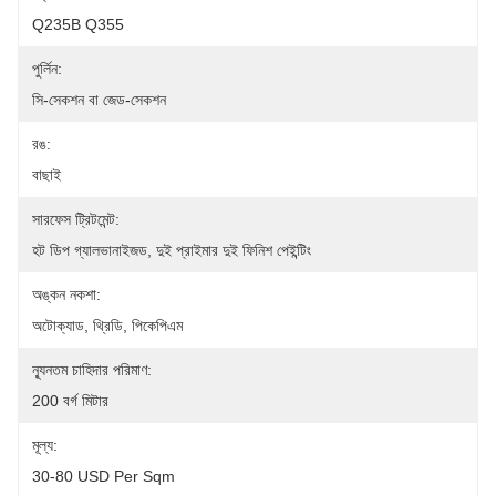
Q235B Q355
পুর্লিন:
সি-সেকশন বা জেড-সেকশন
রঙ:
বাছাই
সারফেস ট্রিটমেন্ট:
হট ডিপ গ্যালভানাইজড, দুই প্রাইমার দুই ফিনিশ পেইন্টিং
অঙ্কন নকশা:
অটোক্যাড, থ্রিডি, পিকেপিএম
ন্যূনতম চাহিদার পরিমাণ:
200 বর্গ মিটার
মূল্য:
30-80 USD Per Sqm