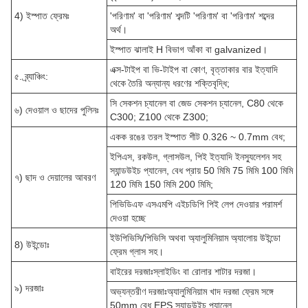
4) ইস্পাত ফ্রেমঃ
'পরিণাম' বা 'পরিণাম' শব্দটি 'পরিণাম' বা 'পরিণাম' শব্দের
অর্থ।
ইস্পাত ঝালাই H বিভাগ আঁকা বা galvanized।
এক্স-টাইপ বা ভি-টাইপ বা কোণ, বৃত্তাকার বার ইত্যাদি
৫. ব্র্যাঞ্চিং:
থেকে তৈরি অন্যান্য ধরণের শক্তিবৃদ্ধি;
সি সেকশন চ্যানেল বা জেড সেকশন চ্যানেল, C80 থেকে
৬) দেওয়াল ও ছাদের পুলিনঃ
C300; Z100 থেকে Z300;
একক রঙের তরল ইস্পাত শীট 0.326 ~ 0.7mm বেধ;
ইপিএস, রকউল, গ্লাসউল, পিই ইত্যাদি ইনস্যুলেশন সহ
স্যান্ডউইচ প্যানেল, বেধ প্রায় 50 মিমি 75 মিমি 100 মিমি
৭) ছাদ ও দেয়ালের আবরণ
120 মিমি 150 মিমি 200 মিমি;
পিভিডিএফ এসএমপি এইচডিপি পিই লেপ দেওয়ার পরামর্শ
দেওয়া হচ্ছে
ইউপিভিসি/পিভিসি অথবা অ্যালুমিনিয়াম অ্যালোয় উইন্ডো
8) উইন্ডোঃ
ফ্রেম গ্লাস সহ।
বাইরের দরজাঃস্লাইডিং বা রোলার শাটার দরজা।
৯) দরজাঃ
অভ্যন্তরীণ দরজাঃঅ্যালুমিনিয়াম খাদ দরজা ফ্রেম সঙ্গে
50mm বেধ EPS স্যান্ডউইচ প্যানেল