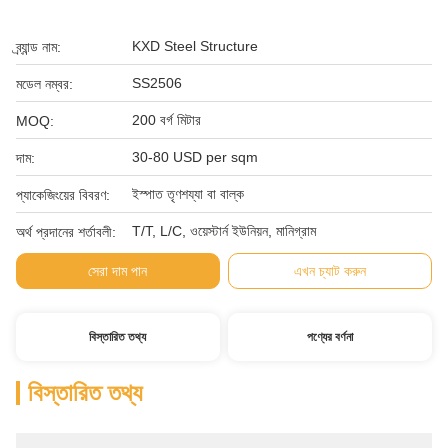
KXD Steel Structure
ব্র্যান্ড নাম:
SS2506
মডেল নম্বর:
200 বর্গ মিটার
MOQ:
30-80 USD per sqm
দাম:
ইস্পাত তৃণশয্যা বা বাল্ক
প্যাকেজিংয়ের বিবরণ:
T/T, L/C, ওয়েস্টার্ন ইউনিয়ন, মানিগ্রাম
অর্থ প্রদানের শর্তাবলী:
সেরা দাম পান
এখন চ্যাট করুন
বিস্তারিত তথ্য
পণ্যের বর্ণনা
বিস্তারিত তথ্য