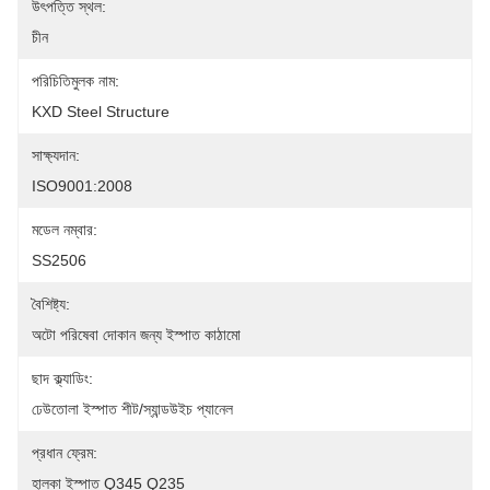
উৎপত্তি স্থল:
চীন
পরিচিতিমুলক নাম:
KXD Steel Structure
সাক্ষ্যদান:
ISO9001:2008
মডেল নম্বার:
SS2506
বৈশিষ্ট্য:
অটো পরিষেবা দোকান জন্য ইস্পাত কাঠামো
ছাদ ক্ল্যাডিং:
ঢেউতোলা ইস্পাত শীট/স্যান্ডউইচ প্যানেল
প্রধান ফ্রেম:
হালকা ইস্পাত Q345 Q235