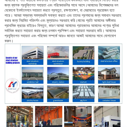
আমাদের ইস্পাত কাঠামো কর্মশালার পণ্যটি সর্বোত্তম কর্মক্ষমতা এবং স্থায়িত্ব নিশ্চিত করার
জন্য ব্যাপক প্রযুক্তিগত সহায়তা এবং পরিষেবাগুলির সাথে আসে।আমাদের বিশেষজ্ঞদের দল
যেকোনো ইনস্টলেশনে সহায়তা করতে প্রস্তুত, রক্ষণাবেক্ষণ, বা মেরামতের প্রয়োজন হতে
পারে। আমরা সম্ভাব্য সমস্যাগুলি সনাক্ত করতে এবং তাদের প্রশমনের জন্য সমাধান সরবরাহ
করার জন্য নিয়মিত পরিদর্শন এবং মূল্যায়নও সরবরাহ করি।মানের প্রতি আমাদের অঙ্গীকার
প্রাথমিক ক্রয়ের বাইরেও বিস্তৃত, কারণ আমরা আমাদের গ্রাহকদের আমাদের পণ্যের সুবিধা
সর্বাধিক করতে সহায়তা করার জন্য চলমান প্রশিক্ষণ এবং সহায়তা সরবরাহ করি। আমাদের
প্রযুক্তিগত সহায়তা এবং পরিষেবা সম্পর্কে আরও জানতে আজই আমাদের সাথে যোগাযোগ
করুন।