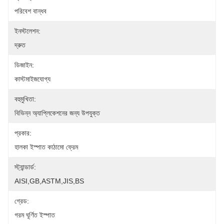
পরিবেশ বান্ধব
ইনস্টলেশন:
দ্রুত
ডিজাইন:
কাস্টমাইজযোগ্য
বহুমুখিতা:
বিভিন্ন অ্যাপ্লিকেশনের জন্য উপযুক্ত
প্রকার:
হালকা ইস্পাত কাঠামো ফ্রেম
স্ট্যান্ডার্ড:
AISI,GB,ASTM,JIS,BS
গ্রেড:
গরম ঘূর্ণিত ইস্পাত