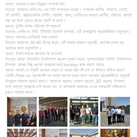
প্রশ্ন: আপনার গুণমান নিয়ন্ত্রণ সম্পর্কে কি?
উত্তর: আমাদের আইএসও এবং সিই শংসাপত্র রয়েছে। পণ্যগুলি কাটিয়া, বাঁকানো, ঢালাই,
শট ব্লাস্টিং, আল্ট্রাসোনিক টেস্টিং, প্যাকিং, সঞ্চয়, লোডিংয়ের মাধ্যমে কাটিয়া, বাঁকানো, ঝালাই
করা হয় যাতে কোনও মানের ত্রুটি না থাকে।
প্রশ্ন: তৃতীয় পক্ষের পরিদর্শন কি সম্ভব?
উত্তরঃ এসজিএস, বিভি, টিইউভি ইত্যাদি উপলব্ধ, এটি ক্লায়েন্টের প্রয়োজনীয়তা অনুসারে।
প্রশ্ন: আপনার ডেলিভারি সময় কেমন?
উত্তরঃ সাধারণত 30-45 দিনের মধ্যে, এটি অর্ডার পরিমাণ অনুযায়ী, আংশিক চালান বড়
অর্ডারের জন্য অনুমোদিত।
প্রশ্ন: ইনস্টলেশনের ব্যাপারে কি বলবেন?
উত্তরঃ আমরা বিস্তারিত ইনস্টলেশন অঙ্কন প্রদান করবে, সুপারভাইজার গাইডিং ইনস্টলেশন
উপলব্ধ. আমরা কিছু ধরনের প্রকল্পের জন্য turnkey কাজ করতে পারেন.
প্রশ্ন: আপনি যে পণ্যটি সরবরাহ করেন তা আমরা ঠিক কী চাই তা কীভাবে নিশ্চিত করব?
একটিঃ বিক্রয় এবং প্রকৌশলী দল অর্ডার স্থাপন করার আগে আপনার প্রয়োজনীয়তা অনুযায়ী
উপযুক্ত সমাধান প্রদান করবে। প্রস্তাব অঙ্কন, দোকান অঙ্কন, 3D অঙ্কন, উপকরণ
ফটো,সমাপ্ত প্রকল্পের ছবি পাওয়া যায়, যা আপনাকে আমাদের দেওয়া সমাধানটি গভীরভাবে
বুঝতে সাহায্য করবে।