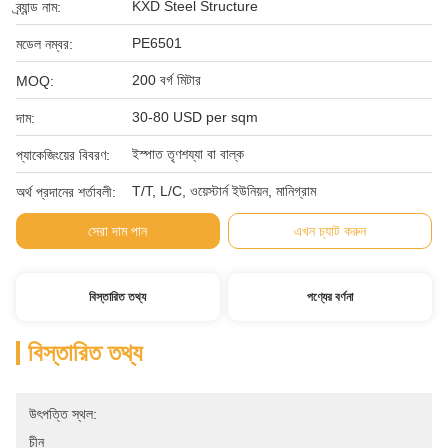
KXD Steel Structure
ব্র্যান্ড নাম:
PE6501
মডেল নম্বর:
200 বর্গ মিটার
MOQ:
30-80 USD per sqm
দাম:
ইস্পাত তৃণশয্যা বা বাল্ক
প্যাকেজিংয়ের বিবরণ:
T/T, L/C, ওয়েস্টার্ন ইউনিয়ন, মানিগ্রাম
অর্থ প্রদানের শর্তাবলী:
সেরা দাম পান
এখন চ্যাট করুন
বিস্তারিত তথ্য
পণ্যের বর্ণনা
বিস্তারিত তথ্য
উৎপত্তি স্থল:
চীন