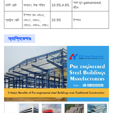
গরম ডুব galvanized,
হাইট বোল্ট
সাধারণ, উচ্চ শক্তি
10.9S,4.8S
স্টীল
ইস্পাত রড এম২৪,
গ্রাউন্ড বোল্ট
এম২৭, এম৩০,
10.9S
ইস্পাত
এম৩৩, এম৩৯, এম৪২
অ্যাপ্লিকেশনঃ