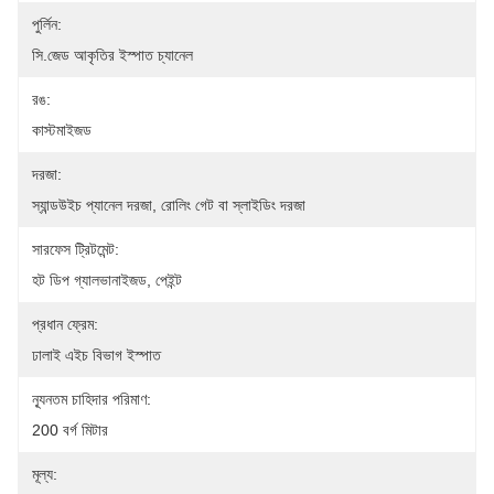
পুর্লিন:
সি.জেড আকৃতির ইস্পাত চ্যানেল
রঙ:
কাস্টমাইজড
দরজা:
স্যান্ডউইচ প্যানেল দরজা, রোলিং গেট বা স্লাইডিং দরজা
সারফেস ট্রিটমেন্ট:
হট ডিপ গ্যালভানাইজড, পেইন্ট
প্রধান ফ্রেম:
ঢালাই এইচ বিভাগ ইস্পাত
ন্যূনতম চাহিদার পরিমাণ:
200 বর্গ মিটার
মূল্য: