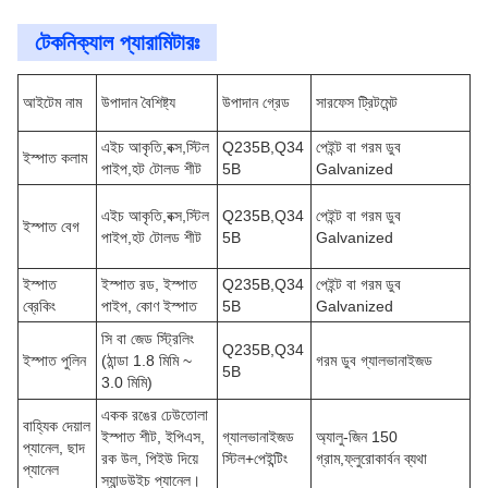
টেকনিক্যাল প্যারামিটারঃ
আইটেম নাম
উপাদান বৈশিষ্ট্য
উপাদান গ্রেড
সারফেস ট্রিটমেন্ট
এইচ আকৃতি,বক্স,স্টিল
Q235B,Q34
পেইন্ট বা গরম ডুব
ইস্পাত কলাম
পাইপ,হট টোলড শীট
5B
Galvanized
এইচ আকৃতি,বক্স,স্টিল
Q235B,Q34
পেইন্ট বা গরম ডুব
ইস্পাত বেগ
পাইপ,হট টোলড শীট
5B
Galvanized
ইস্পাত
ইস্পাত রড, ইস্পাত
Q235B,Q34
পেইন্ট বা গরম ডুব
ব্রেকিং
পাইপ, কোণ ইস্পাত
5B
Galvanized
সি বা জেড স্ট্রিলিং
Q235B,Q34
ইস্পাত পুলিন
(ঠান্ডা 1.8 মিমি ~
গরম ডুব গ্যালভানাইজড
5B
3.0 মিমি)
একক রঙের ঢেউতোলা
বাহ্যিক দেয়াল
ইস্পাত শীট, ইপিএস,
গ্যালভানাইজড
অ্যালু-জিন 150
প্যানেল, ছাদ
রক উল, পিইউ দিয়ে
স্টিল+পেইন্টিং
গ্রাম,ফ্লুরোকার্বন ব্যথা
প্যানেল
স্যান্ডউইচ প্যানেল।