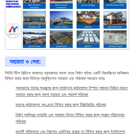
সহায়তা ও সেবা:
পিইবি স্টিল বিল্ডিংস আমাদের গ্রাহকদের নকশা থেকে নির্মাণ পর্যন্ত একটি নিরবচ্ছিন্ন অভিজ্ঞতা
নিশ্চিত করার জন্য বিভিন্ন প্রযুক্তিগত সহায়তা এবং পরিষেবা সরবরাহ করেঃ
গ্রাহকদের তাদের প্রকল্পের জন্য সর্বোত্তম কাঠামোগত ইস্পাত সমাধান নির্বাচন করতে
সহায়তা করার জন্য নকশা সহায়তা এবং পরামর্শ পরিষেবা
ভবনের কাঠামোগত অখণ্ডতা নিশ্চিত করার জন্য ইঞ্জিনিয়ারিং পরিষেবা
নির্মাণ প্রক্রিয়া তদারকি এবং সময়মত বিতরণ নিশ্চিত করার জন্য প্রকল্প পরিচালনার
পরিষেবা
ভবনটি সঠিকভাবে এবং নিরাপদে একত্রিত হয়েছে তা নিশ্চিত করার জন্য ইনস্টলেশন