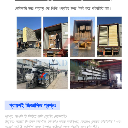
ডেলিভারি সময় গন্তব্য এবং শিপিং পদ্ধতির উপর নির্ভর করে পরিবর্তিত হবে।
প্রায়শই জিজ্ঞাসিত প্রশ্নঃ
প্রশ্ন: আপনি কি নির্মাতা নাকি ট্রেডিং কোম্পানি?
উত্তরঃ আমরা উৎপাদন কারখানা, কিংডাও শহরে অবস্থিত, কিংডাও বন্দরের কাছাকাছি। এবং
আমরা মোট 3 কর্মশালা আছে ইস্পাত কাঠামো থেকে প্রাচীর এবং ছাদ শীট।