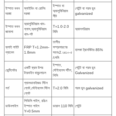
ইস্পাত বা
ইস্পাত ভবন
স্লাইডিং বা রোলিং
পেইন্ট বা গরম ডুব
অ্যালুমিনিয়াম
দরজা
দরজা
galvanized
শীট
অ্যালুমিনিয়াম খাদ-
ইস্পাত ভবন
T=1.0-2.0
গ্লাস,অ্যালুমিনিয়াম
অ্যালগরিয়াম
জানালা
মিমি
খাদ-শট
তাপীয়
ফ্লাই লাইট
FRP T=1.2mm-
সম্প্রসারণের
হালকা ট্রানমিটার 85%
প্যানেল
1.8mm
সহগঃ2.২x১০-৫
/সেমি
ইস্পাত,
একটি ক্রম উপর
পেইন্ট বা গরম ডুব
ভেন্টিলেটর
স্টেইনলেস স্টীল,
টারবাইন বায়ুচলাচল
Galvanized
পিসি
গ্যালভানাইজড স্টিল
গর্ত
প্লেট,স্টেইনলেস স্টিল
T=2.0 মিমি
গরম ডুব galvanized
প্লেট
পিভিসি পাইপ, রঙিন
ডাউনপাইপ
ইস্পাত পাইপ
ডায়াল 110 মিমি
পেইন্ট
Y=0.5mm