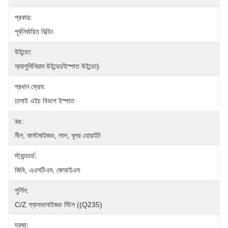
প্রকার:
পূর্বনির্ধারিত বিল্ডিং
উইন্ডো:
অ্যালুমিনিয়াম উইন্ডো/ইস্পাত উইন্ডো)
প্রধান ফ্রেম:
ঢালাই এইচ বিভাগ ইস্পাত
রঙ:
নীল, কাস্টমাইজড, লাল, ধূসর হোয়াইট
স্ট্যান্ডার্ড:
জিবি, এএসটিএম, জেআইএস
পুর্লিন:
C/Z গ্যালভানাইজড স্টিল ((Q235)
দরজা: