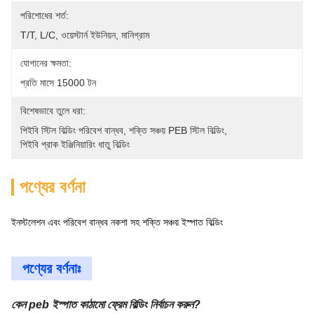
পরিশোধের শর্ত:
T/T, L/C, ওয়েস্টার্ন ইউনিয়ন, মানিগ্রাম
যোগানের ক্ষমতা:
প্রতি মাসে 15000 টন
বিশেষভাবে তুলে ধরা:
পিইবি স্টিল বিল্ডিং পরিবেশ বান্ধব
, 
শক্তি সঞ্চয় PEB স্টিল বিল্ডিং
, 
পিইবি প্রাক ইঞ্জিনিয়ারিং ধাতু বিল্ডিং
পণ্যের বর্ণনা
ইনস্টলেশন এবং পরিবেশ বান্ধব নকশা সহ শক্তি সঞ্চয় ইস্পাত বিল্ডিং
পণ্যের বর্ণনাঃ
কেন peb ইস্পাত কাঠামো ফ্রেম বিল্ডিং নির্বাচন করুন
?