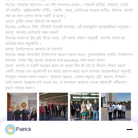
উত্তর: আমাদের আইএসও এবং সিই শংসাপত্র রয়েছে। পণ্যগুলি কাটিয়া, বাঁকানো, ঢালাই,
শট ব্লাস্টিং, আল্ট্রাসোনিক টেস্টিং, প্যাকিং, সঞ্চয়, লোডিংয়ের মাধ্যমে কাটিয়া, বাঁকানো, ঝালাই
করা হয় যাতে কোনও মানের ত্রুটি না থাকে।
প্রশ্ন: তৃতীয় পক্ষের পরিদর্শন কি সম্ভব?
উত্তরঃ এসজিএস, বিভি, টিইউভি ইত্যাদি উপলব্ধ, এটি ক্লায়েন্টের প্রয়োজনীয়তা অনুসারে।
প্রশ্ন: আপনার ডেলিভারি সময় কেমন?
উত্তরঃ সাধারণত 30-45 দিনের মধ্যে, এটি অর্ডার পরিমাণ অনুযায়ী, আংশিক চালান বড়
অর্ডারের জন্য অনুমোদিত।
প্রশ্ন: ইনস্টলেশনের ব্যাপারে কি বলবেন?
উত্তরঃ আমরা বিস্তারিত ইনস্টলেশন অঙ্কন প্রদান করবে, সুপারভাইজার গাইডিং ইনস্টলেশন
উপলব্ধ. আমরা কিছু ধরনের প্রকল্পের জন্য turnkey কাজ করতে পারেন.
প্রশ্ন: আপনি যে পণ্যটি সরবরাহ করেন তা আমরা ঠিক কী চাই তা কীভাবে নিশ্চিত করব?
একটিঃ বিক্রয় এবং প্রকৌশলী দল অর্ডার স্থাপন করার আগে আপনার প্রয়োজনীয়তা অনুযায়ী
উপযুক্ত সমাধান প্রদান করবে। প্রস্তাব অঙ্কন, দোকান অঙ্কন, 3D অঙ্কন, উপকরণ
ফটো,সমাপ্ত প্রকল্পের ছবি পাওয়া যায়, যা আপনাকে আমাদের দেওয়া সমাধানটি গভীরভাবে
বুঝতে সাহায্য করবে।
Patrick