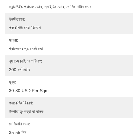
স্যান্ডউইচ প্যানেল ডোর, স্লাইডিং ডোর, রোলিং শাটার ডোর
ইনস্টলেশন:
প্রকৌশলী সেবা বিদেশে
মাত্রা:
গ্রাহকদের প্রয়োজনীয়তা
ন্যূনতম চাহিদার পরিমাণ:
200 বর্গ মিটার
মূল্য:
30-80 USD Per Sqm
প্যাকেজিং বিবরণ:
ইস্পাত তৃণশয্যা বা বাল্ক
ডেলিভারি সময়:
35-55 দিন