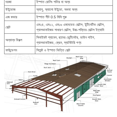
দরজা
ইস্পাত রোলিং শাটার বা অন্য
উইন্ডোজ
অ্যালু, অ্যালো উইন্ডো, অথবা অন্য
এজ কভার
ইস্পাত শীট 0.5 মিমি পুরু
এম২৪, এম২২, এম১৬ এমবেডেড বোল্টস, ইন্টিনেটিভ বোল্টস,
বোল্ট
গ্যালভানাইজড সাধারণ বোল্টস, উচ্চ-শক্তির বোল্টস ইত্যাদি
সিলাইফট প্যানেল, ছাদের ভেন্টিলেটর, ডাউন পাইপ,
অন্যান্য বিকল্প
গ্যালভানাইজড, ক্রেন, স্যানিটারি পণ্য
ফাউন্ডেশন
সিমেন্ট ও ইস্পাত ভিত্তি বোল্ট