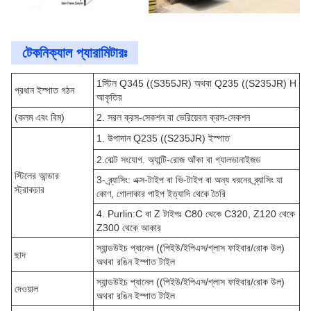
টেকনিক্যাল প্যারামিটারঃ
1স্টিল Q345 ((S355JR) অথবা Q235 ((S235JR) H
প্রধান ইস্পাত গঠন
আকৃতির
(কলম এবং বিম)
2. সরল ক্রস-সেকশন বা ভেরিয়েবল ক্রস-সেকশন
1. উপাদান Q235 ((S235JR) ইস্পাত
2.বোল্ট সংযোগ. অ্যান্টি-রোজ আঁকা বা গ্যালভানাইজড
স্টিলের আন্ডার
3- ব্র্যাসিং: এক্স-টাইপ বা ভি-টাইপ বা অন্য ধরনের ব্র্যাসিং যা
স্ট্রাকচার
কোণ, গোলাকার পাইপ ইত্যাদি থেকে তৈরি
4. Purlin:C বা Z টাইপঃ C80 থেকে C320, Z120 থেকে
Z300 থেকে আকার
স্যান্ডউইচ প্যানেল ((পিইউ/ইপিএস/গ্লাস ফাইবার/রোক উল)
ছাদ
অথবা রঙিন ইস্পাত টাইল
স্যান্ডউইচ প্যানেল ((পিইউ/ইপিএস/গ্লাস ফাইবার/রোক উল)
দেওয়াল
অথবা রঙিন ইস্পাত টাইল