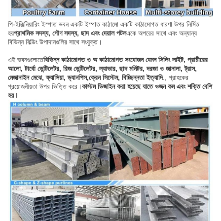
পি-ইঞ্জিনিয়ারিং ইস্পাত ভবন একটি ইস্পাত কাঠামো একটি কাঠামোগত ধারণা উপর নির্মিত
হয়
প্রাথমিক সদস্য, গৌণ সদস্য, ছাদ এবং দেয়াল পটল
একে অপরের সাথে এবং অন্যান্য
বিভিন্ন বিল্ডিং উপাদানগুলির সাথে সংযুক্ত।
এই ভবনগুলোতে
বিভিন্ন কাঠামোগত ও অ কাঠামোগত সংযোজন যেমন সিলিং লাইট, প্রাচীরের
আলো, টার্বো ভেন্টিলেটর, রিজ ভেন্টিলেটর, ল্যাভার, ছাদ মনিটর, দরজা ও জানালা, ট্রাস,
মেজানাইন মেঝে, ফ্যাসিয়া, ড্যানপিস,ক্রেন সিস্টেম, বিচ্ছিন্নতা ইত্যাদি
., গ্রাহকের
প্রয়োজনীয়তা উপর ভিত্তি করে।
কাস্টম ডিজাইন করা হয়েছে যাতে ওজন কম এবং শক্তি বেশি
হয়।