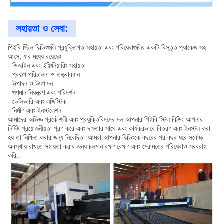
সহায়তা ও সেবা:
পিইবি স্টিল বিল্ডিংগুলি প্রযুক্তিগত সহায়তা এবং পরিষেবাগুলির একটি বিস্তৃত প্যাকেজ সহ
আসে, যার মধ্যে রয়েছেঃ
- ডিজাইন এবং ইঞ্জিনিয়ারিং সহায়তা
- প্রকল্প পরিচালনা ও তত্ত্বাবধান
- উত্পাদন ও উৎপাদন
- গুণমান নিয়ন্ত্রণ এবং পরিদর্শন
- ডেলিভারি এবং লজিস্টিক
- নির্মাণ এবং ইনস্টলেশন
আমাদের অভিজ্ঞ প্রকৌশলী এবং প্রযুক্তিবিদদের দল আপনার পিইবি স্টিল বিল্ডিং আপনার
নির্দিষ্ট প্রয়োজনীয়তা পূরণ করে এবং দক্ষতার সাথে এবং কার্যকরভাবে বিতরণ এবং ইনস্টল করা
হয় তা নিশ্চিত করার জন্য নিবেদিত।আমরা আপনার বিল্ডিংকে বছরের পর বছর ধরে সর্বোচ্চ
অবস্থায় রাখতে সহায়তা করার জন্য চলমান রক্ষণাবেক্ষণ এবং মেরামতের পরিষেবাও সরবরাহ
করি.