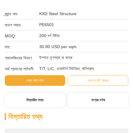
KXD Steel Structure
ব্র্যান্ড নাম:
PE6501
মডেল নম্বর:
200 বর্গ মিটার
MOQ:
30-80 USD per sqm
দাম:
ইস্পাত তৃণশয্যা বা বাল্ক
প্যাকেজিংয়ের বিবরণ:
T/T, L/C, ওয়েস্টার্ন ইউনিয়ন, মানিগ্রাম
অর্থ প্রদানের শর্তাবলী:
সেরা দাম পান
এখন চ্যাট করুন
বিস্তারিত তথ্য
পণ্যের বর্ণনা
বিস্তারিত তথ্য