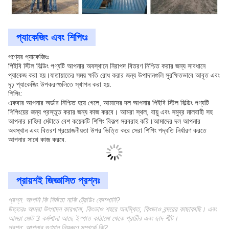
প্যাকেজিং এবং শিপিংঃ
পণ্যের প্যাকেজিংঃ
পিইবি স্টিল বিল্ডিং পণ্যটি আপনার অবস্থানে নিরাপদ বিতরণ নিশ্চিত করার জন্য সাবধানে
প্যাকেজ করা হয়।যাতায়াতের সময় ক্ষতি রোধ করার জন্য উপাদানগুলি সুরক্ষিতভাবে আবৃত এবং
দৃঢ় প্যাকেজিং উপকরণগুলিতে স্থাপন করা হয়.
শিপিং:
একবার আপনার অর্ডার নিশ্চিত হয়ে গেলে, আমাদের দল আপনার পিইবি স্টিল বিল্ডিং পণ্যটি
শিপিংয়ের জন্য প্রস্তুত করার জন্য কাজ করবে। আমরা স্থল, বায়ু এবং সমুদ্র মালবাহী সহ
আপনার চাহিদা মেটাতে বেশ কয়েকটি শিপিং বিকল্প সরবরাহ করি।আমাদের দল আপনার
অবস্থান এবং বিতরণ প্রয়োজনীয়তা উপর ভিত্তি করে সেরা শিপিং পদ্ধতি নির্ধারণ করতে
আপনার সাথে কাজ করবে.
প্রায়শই জিজ্ঞাসিত প্রশ্নঃ
প্রশ্ন: আপনি কি নির্মাতা নাকি ট্রেডিং কোম্পানি?
উত্তরঃ আমরা উৎপাদন কারখানা, কিংডাও শহরে অবস্থিত, কিংডাও বন্দরের কাছাকাছি। এবং
আমরা মোট 3 কর্মশালা আছে ইস্পাত কাঠামো থেকে প্রাচীর এবং ছাদ শীট।
প্রশ্ন: আপনার গুণমান নিয়ন্ত্রণ সম্পর্কে কি?