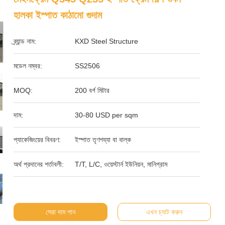
হালকা ইস্পাত কাঠামো গুদাম
ব্র্যান্ড নাম:
KXD Steel Structure
মডেল নম্বর:
SS2506
MOQ:
200 বর্গ মিটার
দাম:
30-80 USD per sqm
প্যাকেজিংয়ের বিবরণ:
ইস্পাত তৃণশয্যা বা বাল্ক
অর্থ প্রদানের শর্তাবলী:
T/T, L/C, ওয়েস্টার্ন ইউনিয়ন, মানিগ্রাম
সেরা দাম পান
এখন চ্যাট করুন