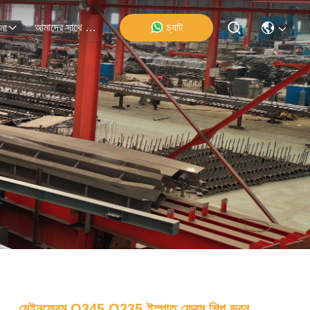
আমাদের সাথে যোগাযোগ
চ্যাট
না
মেইনফ্রেম Q345 Q235 ইস্পাত ফ্রেম শিল্প ভবন