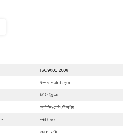
ISO9001:2008
ইস্পাত কাঠামো ফ্রেম
জিবি স্ট্যান্ডার্ড
স্লাইডিং/রোলিং/বিভাগীয়
কাল:
পঞ্চাশ বছর
হালকা, ভারী