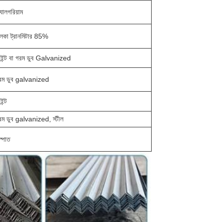
যালগরিয়াম
ালকা ট্রানমিটার 85%
েইন্ট বা গরম ডুব Galvanized
রম ডুব galvanized
ইন্ট
রম ডুব galvanized, স্টীল
স্পাত