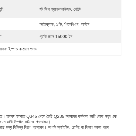
ন্ট:
হট ডিপ গ্যালভানাইজড, পেইন্ট
অটোক্যাড, 3ডি, পিকেপিএম, কাস্টম
া:
প্রতি মাসে 15000 টন
লকা ইস্পাত কাঠামো গুদাম
রদান করে। হালকা ইস্পাত Q345 থেকে তৈরি Q235,আমাদের কর্মশালা ভারী লোড সহ্য এবং
যেখানে ভারী ইস্পাত কাঠামো প্রয়োজন।
রার জন্য বিভিন্ন বিকল্প প্রস্তাব। আপনি স্লাইডিং, রোলিং বা বিভাগ দরজা পছন্দ