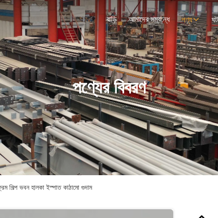
বাড়ি
আমাদের সম্বন্ধে
পণ্য
ঘট
পণ্যের বিবরণ
 শিল্প ভবন হালকা ইস্পাত কাঠামো গুদাম