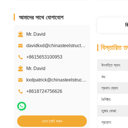
আমাদের সাথে যোগাযোগ
ব
Mr. David
davidkxd@chinasteelstructure.cn
বিস্তারিত ত
+8615653100953
উৎপত্তি স্থল:
Mr. David
রঙ:
kxdpatrick@chinasteelstructure.cn
প্রধান ফ্রেম:
+8618724756626
বৈশিষ্ট্য:
তুষার বোঝা:
এখন চ্যাট করুন
প্রয়োগ: