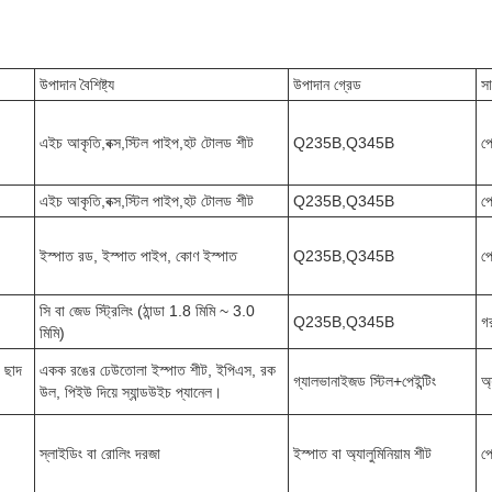
উপাদান বৈশিষ্ট্য
উপাদান গ্রেড
সা
এইচ আকৃতি,বক্স,স্টিল পাইপ,হট টোলড শীট
Q235B,Q345B
প
এইচ আকৃতি,বক্স,স্টিল পাইপ,হট টোলড শীট
Q235B,Q345B
প
ইস্পাত রড, ইস্পাত পাইপ, কোণ ইস্পাত
Q235B,Q345B
প
সি বা জেড স্ট্রিলিং (ঠান্ডা 1.8 মিমি ~ 3.0
Q235B,Q345B
গ
মিমি)
, ছাদ
একক রঙের ঢেউতোলা ইস্পাত শীট, ইপিএস, রক
গ্যালভানাইজড স্টিল+পেইন্টিং
অ্
উল, পিইউ দিয়ে স্যান্ডউইচ প্যানেল।
স্লাইডিং বা রোলিং দরজা
ইস্পাত বা অ্যালুমিনিয়াম শীট
প