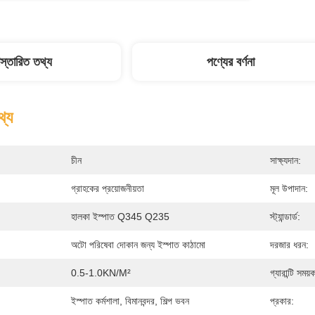
িস্তারিত তথ্য
পণ্যের বর্ণনা
থ্য
চীন
সাক্ষ্যদান:
গ্রাহকের প্রয়োজনীয়তা
মূল উপাদান:
হালকা ইস্পাত Q345 Q235
স্ট্যান্ডার্ড:
অটো পরিষেবা দোকান জন্য ইস্পাত কাঠামো
দরজার ধরন:
0.5-1.0KN/m²
গ্যারান্টি সময়
ইস্পাত কর্মশালা, বিমানবন্দর, শিল্প ভবন
প্রকার: