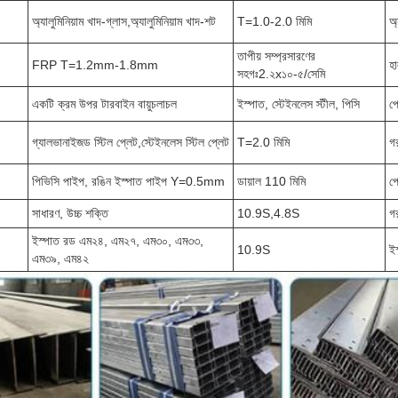
অ্যালুমিনিয়াম খাদ-গ্লাস,অ্যালুমিনিয়াম খাদ-শট
T=1.0-2.0 মিমি
অ্
তাপীয় সম্প্রসারণের
FRP T=1.2mm-1.8mm
হ
সহগঃ2.২x১০-৫/সেমি
একটি ক্রম উপর টারবাইন বায়ুচলাচল
ইস্পাত, স্টেইনলেস স্টীল, পিসি
প
গ্যালভানাইজড স্টিল প্লেট,স্টেইনলেস স্টিল প্লেট
T=2.0 মিমি
গ
পিভিসি পাইপ, রঙিন ইস্পাত পাইপ Y=0.5mm
ডায়াল 110 মিমি
পে
সাধারণ, উচ্চ শক্তি
10.9S,4.8S
গ
ইস্পাত রড এম২৪, এম২৭, এম৩০, এম৩৩,
10.9S
ই
এম৩৯, এম৪২