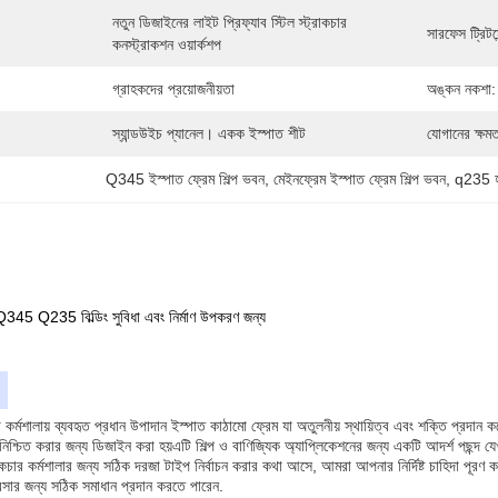
নতুন ডিজাইনের লাইট প্রিফ্যাব স্টিল স্ট্রাকচার 
সারফেস ট্রিটমে
কনস্ট্রাকশন ওয়ার্কশপ
গ্রাহকদের প্রয়োজনীয়তা
অঙ্কন নকশা:
স্যান্ডউইচ প্যানেল। একক ইস্পাত শীট
যোগানের ক্ষমত
Q345 ইস্পাত ফ্রেম শিল্প ভবন
, 
মেইনফ্রেম ইস্পাত ফ্রেম শিল্প ভবন
, 
q235 হা
Q345 Q235 বিল্ডিং সুবিধা এবং নির্মাণ উপকরণ জন্য
কর্মশালায় ব্যবহৃত প্রধান উপাদান ইস্পাত কাঠামো ফ্রেম যা অতুলনীয় স্থায়িত্ব এবং শক্তি প্
তা নিশ্চিত করার জন্য ডিজাইন করা হয়এটি শিল্প ও বাণিজ্যিক অ্যাপ্লিকেশনের জন্য একটি আদর্শ পছন্দ 
কচার কর্মশালার জন্য সঠিক দরজা টাইপ নির্বাচন করার কথা আসে, আমরা আপনার নির্দিষ্ট চাহিদা পূরণ ক
সার জন্য সঠিক সমাধান প্রদান করতে পারেন.