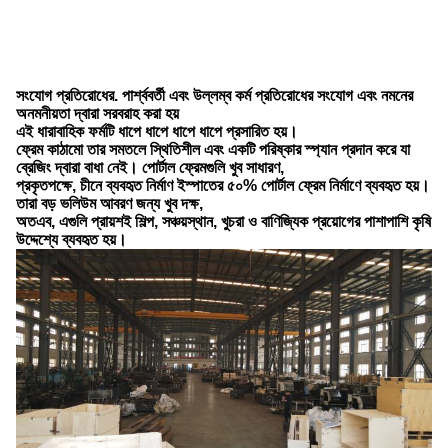
সং
যু
ক্
থা
কে
সংযোগ প্রতিরোধের. পার্শ্ববর্তী এবং উল্লম্ব কর্ম প্রতিরোধের সংযোগ এবং নমনের
অনমনীয়তা দ্বারা সরবরাহ করা হয়
এই ধারাবাহিক ফর্মটি ধাপে ধাপে ধাপে ধাপে প্রসারিত হয়।
ফ্রেম কাঠামো তার সমতলে স্থিতিশীল এবং একটি পরিষ্কার স্প্যান প্রদান করে যা
ব্রেজিং দ্বারা বাধা নেই। পোর্টাল ফ্রেমগুলি খুব সাধারণ,
প্রকৃতপক্ষে, চীনে ব্যবহৃত নির্মাণ ইস্পাতের ৫০% পোর্টাল ফ্রেম নির্মাণে ব্যবহৃত হয়।
তারা বড় ভলিউম আবরণ জন্য খুব দক্ষ,
অতএব, এগুলি প্রায়শই শিল্প, সঞ্চয়স্থান, খুচরা ও বাণিজ্যিক প্রয়োগের পাশাপাশি কৃষি
উদ্দেশ্যে ব্যবহৃত হয়।
Patrick
6:40 PM
Good day, what product are you looking for?