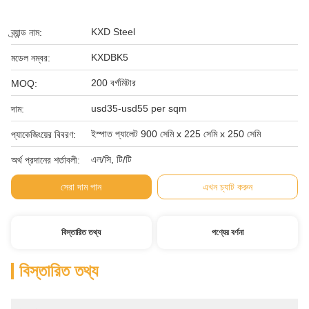
KXD Steel
ব্র্যান্ড নাম:
KXDBK5
মডেল নম্বর:
200 বর্গমিটার
MOQ:
usd35-usd55 per sqm
দাম:
ইস্পাত প্যালেট 900 সেমি x 225 সেমি x 250 সেমি
প্যাকেজিংয়ের বিবরণ:
এল/সি, টি/টি
অর্থ প্রদানের শর্তাবলী:
সেরা দাম পান
এখন চ্যাট করুন
বিস্তারিত তথ্য
পণ্যের বর্ণনা
বিস্তারিত তথ্য