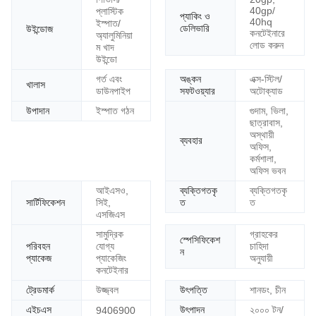
ফ্র
40gp/
প্লাস্টিক
ম
প্যাকিং ও
40hq
ইস্পাত/
গু
ডেলিভারি
উইন্ডোজ
কনটেইনারে
অ্যালুমিনিয়া
লি
লোড করুন
ম খাদ
সা
উইন্ডো
ধা
র
গর্ত এবং
অঙ্কন
এক্স-স্টিল/
খালাস
ণ
ডাউনপাইপ
সফটওয়্যার
অটোক্যাড
ত
উপাদান
ইস্পাত গঠন
গুদাম, ভিলা,
ক
ছাত্রাবাস,
ম
অস্থায়ী
উ
ব্যবহার
অফিস,
চ্চ
কর্মশালা,
তা
অফিস ভবন
র
আইএসও,
ব্যক্তিগতকৃ
ব্যক্তিগতকৃ
কা
সার্টিফিকেশন
সিই,
ত
ত
ঠা
এসজিএস
মো
,
সামুদ্রিক
গ্রাহকের
স্পেসিফিকেশ
যা
পরিবহন
যোগ্য
চাহিদা
ন
র
প্যাকেজ
প্যাকেজিং
অনুযায়ী
ম
কনটেইনার
ধ্য
ট্রেডমার্ক
উজ্জ্বল
উৎপত্তি
শানডং, চীন
ক
লা
এইচএস
উৎপাদন
২০০০ টন/
9406900