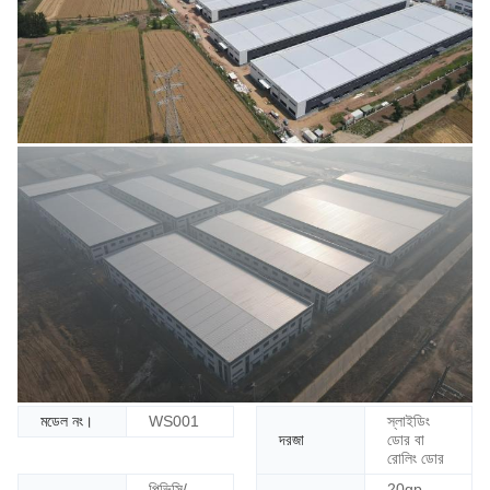
মডেল নং।
স্লাইডিং
WS001
পো
দরজা
ডোর বা
র্টা
রোলিং ডোর
ল
পিভিসি/
20gp,