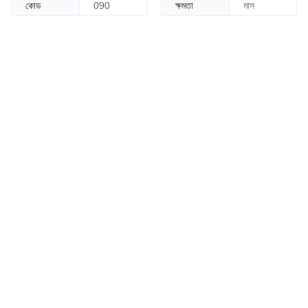
ম
কোড
090
ক্ষমতা
মাস
এ
বং
অ
নু
ভূ
মি
ক
বা
স্ক
প
ড
রা
ফ্টা
র
র
য়ে
ছে
,
যা
মু
হু
র্ত
দ্বা
রা