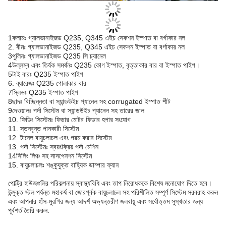
1কলামঃ গ্যালভানাইজড Q235, Q345 এইচ সেকশন ইস্পাত বা বর্গাকার নল
2. বীমঃ গ্যালভানাইজড Q235, Q345 এইচ সেকশন ইস্পাত বা বর্গাকার নল
3পুলিনঃ গ্যালভানাইজড Q235 সি চ্যানেল
4উল্লম্ব এবং তির্যক সমর্থনঃ Q235 কোণ ইস্পাত, বৃত্তাকার বার বা ইস্পাত পাইপ।
5টাই বারঃ Q235 ইস্পাত পাইপ
6. ব্যারেজঃ Q235 গোলাকার বার
7স্লিভঃ Q235 ইস্পাত পাইপ
8ছাদঃ বিচ্ছিন্নতা বা স্যান্ডউইচ প্যানেল সহ corrugated ইস্পাত শীট
9দেওয়ালঃ পর্দা সিস্টেম বা স্যান্ডউইচ প্যানেল সহ তারের জাল
10. ফিডিং সিস্টেমঃ ফিডার মোটর ফিডার হপার সংযোগ
11. স্তনবৃন্ত পানকারী সিস্টেম
12. টানেল বায়ুচলাচল এবং গরম করার সিস্টেম
13. পর্দা সিস্টেমঃ স্বয়ংক্রিয় পর্দা মেশিন
14সিলিং লিঞ্চ সহ সাসপেনশন সিস্টেম
15. বায়ুচলাচলঃ শঙ্কুযুক্ত বাহ্যিক ডাম্পার ফ্যান
পোল্ট্রি হাউজগুলির পরিকল্পনায় স্বাস্থ্যবিধি এবং তাপ নিরোধককে বিশেষ মনোযোগ দিতে হবে।
উন্মুক্ত স্টল পর্যন্ত মহাকর্ষ বা জোরপূর্বক বায়ুচলাচল সহ পরিশীলিত সম্পূর্ণ সিস্টেম সরবরাহ করুন
এবং আপনার হাঁস-মুরগির জন্য আদর্শ অভ্যন্তরীণ জলবায়ু এবং সর্বোত্তম সুস্থতার জন্য
পূর্বশর্ত তৈরি করুন.