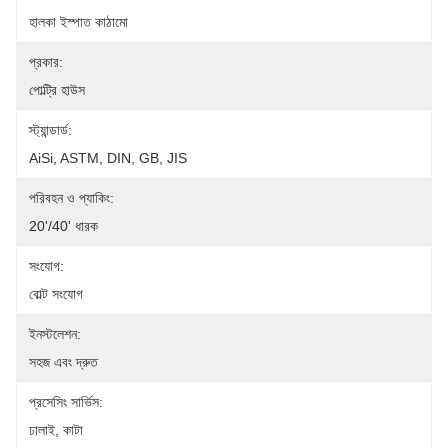
হালকা ইস্পাত কাঠামো
প্রকার:
পোল্ট্রি হাউস
স্ট্যান্ডার্ড:
AiSi, ASTM, DIN, GB, JIS
পরিবহন ও প্যাকিং:
20'/40' ধারক
সংযোগ:
বোল্ট সংযোগ
ইনস্টলেশন:
সহজ এবং দ্রুত
প্রসেসিং সার্ভিস:
ঢালাই, কাটা