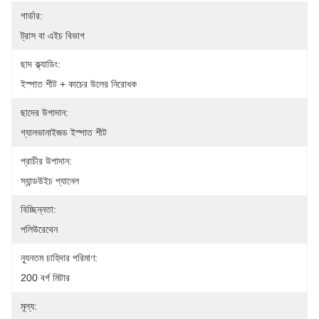
গার্ডার:
ট্রাস বা এইচ বিভাগ
ছাদ ক্ল্যাডিং:
ইস্পাত শীট + কাচের উলের নিরোধক
ছাদের উপাদান:
গ্যালভানাইজড ইস্পাত শীট
প্রাচীর উপাদান:
স্যান্ডউইচ প্যানেল
বিচ্ছিন্নতা:
পলিউরেথেন
ন্যূনতম চাহিদার পরিমাণ:
200 বর্গ মিটার
মূল্য: