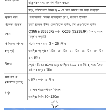
বিল্ডিং প্রকার
বায়ুচলাচল এবং জল পর্দা শীতল করতে
বন্ধ, পরিবেশগত নিয়ন্ত্রণ) -- যে কোন আবহাওয়ার জন্য উপযুক্ত
মুরগির ধরন
প্রজননকারী, ডিমের স্তরযুক্ত মুরগি, ব্রয়লার ইত্যাদি
প্রজনন প্রকার
ফ্ল্যাট চিকেন হাউস, কেজ চিকেন হাউস, ফ্রি রেঞ্জ চিকেন হাউস
Q355 ((S355JR) অথবা Q235 ((S235JR) ইস্পাত অথবা
গ্রেড
অনুরোধ অনুযায়ী
পরিষ্কার স্প্যানঃ
মাঝের কলাম ছাড়া 3 ~ 25 মিটার
(প্রস্থ)
জনপ্রিয় প্রস্থঃ ৯ মিটার, ১০ মিটার, ১২ মিটার, ১৪ মিটার, ১৫ মিটার
২-৬ মিটার
উচ্চতা
প্লেইন চিকেন হাউসের জন্য জনপ্রিয় উচ্চতা ২.৪ মিটার, কেজ চিকেন
হাউসের জন্য ৫ মিটার
জনপ্রিয় বে
৩ মিটার অথবা ৬ মিটার
(কলামের দূরত্ব)
আপনার প্রয়োজনীয়তা হিসাবে
দৈর্ঘ্য
জনপ্রিয় দৈর্ঘ্য 30~120m