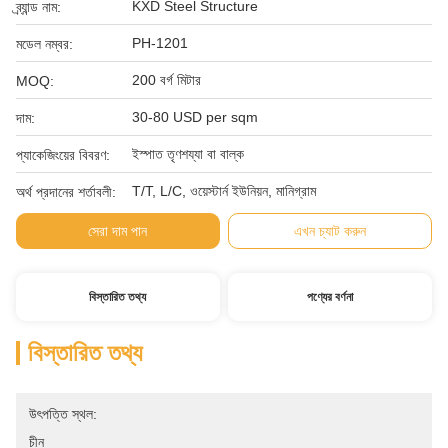
KXD Steel Structure
ব্র্যান্ড নাম:
PH-1201
মডেল নম্বর:
200 বর্গ মিটার
MOQ:
30-80 USD per sqm
দাম:
ইস্পাত তৃণশয্যা বা বাল্ক
প্যাকেজিংয়ের বিবরণ:
T/T, L/C, ওয়েস্টার্ন ইউনিয়ন, মানিগ্রাম
অর্থ প্রদানের শর্তাবলী:
সেরা দাম পান
এখন চ্যাট করুন
বিস্তারিত তথ্য
পণ্যের বর্ণনা
বিস্তারিত তথ্য
উৎপত্তি স্থল:
চীন