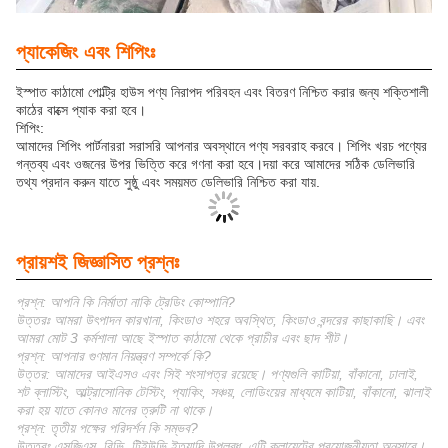
প্যাকেজিং এবং শিপিংঃ
ইস্পাত কাঠামো পোল্ট্রি হাউস পণ্য নিরাপদ পরিবহন এবং বিতরণ নিশ্চিত করার জন্য শক্তিশালী
কাঠের বাক্সে প্যাক করা হবে।
শিপিং:
আমাদের শিপিং পার্টনাররা সরাসরি আপনার অবস্থানে পণ্য সরবরাহ করবে। শিপিং খরচ পণ্যের
গন্তব্য এবং ওজনের উপর ভিত্তি করে গণনা করা হবে।দয়া করে আমাদের সঠিক ডেলিভারি
তথ্য প্রদান করুন যাতে সুষ্ঠু এবং সময়মত ডেলিভারি নিশ্চিত করা যায়.
প্রায়শই জিজ্ঞাসিত প্রশ্নঃ
প্রশ্ন: আপনি কি নির্মাতা নাকি ট্রেডিং কোম্পানি?
উত্তরঃ আমরা উৎপাদন কারখানা, কিংডাও শহরে অবস্থিত, কিংডাও বন্দরের কাছাকাছি। এবং
আমরা মোট 3 কর্মশালা আছে ইস্পাত কাঠামো থেকে প্রাচীর এবং ছাদ শীট।
প্রশ্ন: আপনার গুণমান নিয়ন্ত্রণ সম্পর্কে কি?
উত্তর: আমাদের আইএসও এবং সিই শংসাপত্র রয়েছে। পণ্যগুলি কাটিয়া, বাঁকানো, ঢালাই,
শট ব্লাস্টিং, আল্ট্রাসোনিক টেস্টিং, প্যাকিং, সঞ্চয়, লোডিংয়ের মাধ্যমে কাটিয়া, বাঁকানো, ঝালাই
করা হয় যাতে কোনও মানের ত্রুটি না থাকে।
প্রশ্ন: তৃতীয় পক্ষের পরিদর্শন কি সম্ভব?
উত্তরঃ এসজিএস, বিভি, টিইউভি ইত্যাদি উপলব্ধ, এটি ক্লায়েন্টের প্রয়োজনীয়তা অনুসারে।