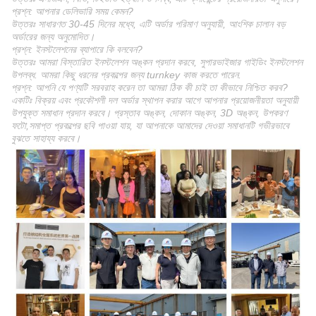
প্রশ্ন: আপনার ডেলিভারি সময় কেমন?
উত্তরঃ সাধারণত 30-45 দিনের মধ্যে, এটি অর্ডার পরিমাণ অনুযায়ী, আংশিক চালান বড়
অর্ডারের জন্য অনুমোদিত।
প্রশ্ন: ইনস্টলেশনের ব্যাপারে কি বলবেন?
উত্তরঃ আমরা বিস্তারিত ইনস্টলেশন অঙ্কন প্রদান করবে, সুপারভাইজার গাইডিং ইনস্টলেশন
উপলব্ধ. আমরা কিছু ধরনের প্রকল্পের জন্য turnkey কাজ করতে পারেন.
প্রশ্ন: আপনি যে পণ্যটি সরবরাহ করেন তা আমরা ঠিক কী চাই তা কীভাবে নিশ্চিত করব?
একটিঃ বিক্রয় এবং প্রকৌশলী দল অর্ডার স্থাপন করার আগে আপনার প্রয়োজনীয়তা অনুযায়ী
উপযুক্ত সমাধান প্রদান করবে। প্রস্তাব অঙ্কন, দোকান অঙ্কন, 3D অঙ্কন, উপকরণ
ফটো,সমাপ্ত প্রকল্পের ছবি পাওয়া যায়, যা আপনাকে আমাদের দেওয়া সমাধানটি গভীরভাবে
বুঝতে সাহায্য করবে।