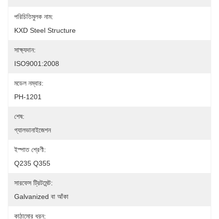
পরিচিতিমুলক নাম:
KXD Steel Structure
সাক্ষ্যদান:
ISO9001:2008
মডেল নম্বার:
PH-1201
শেষ:
গ্যালভানাইজেশন
ইস্পাত শ্রেণী:
Q235 Q355
সারফেস ট্রিটমেন্ট:
Galvanized বা আঁকা
কাঠামোর ধরন: