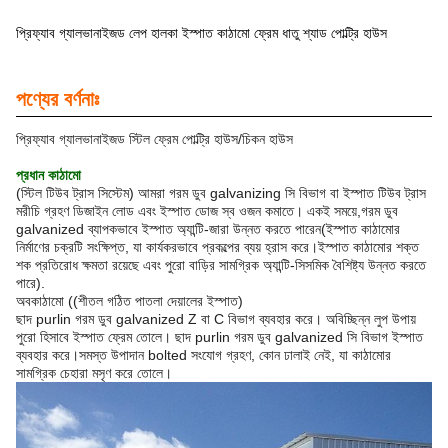
প্রিফ্যাব গ্যালভানাইজড লেপ হালকা ইস্পাত কাঠামো ফ্রেম ধাতু শ্যাড পোল্ট্রি হাউস
পণ্যের বর্ণনাঃ
প্রিফ্যাব গ্যালভানাইজড স্টিল ফ্রেম পোল্ট্রি হাউস/চিকন হাউস
প্রধান কাঠামো
(স্টিল টিউব ট্রাস সিস্টেম) আমরা গরম ডুব galvanizing সি বিভাগ বা ইস্পাত টিউব ট্রাস
মরীচি গ্রহণ ডিজাইন লোড এবং ইস্পাত ডোজ স্ব ওজন কমাতে। একই সময়ে,গরম ডুব
galvanized ব্যাপকভাবে ইস্পাত অ্যান্টি-জারা উন্নত করতে পারেন(ইস্পাত কাঠামোর
নির্মাণের চক্রটি সংক্ষিপ্ত, যা কার্যকরভাবে প্রকল্পের ব্যয় হ্রাস করে।ইস্পাত কাঠামোর শক্ত
শক প্রতিরোধ ক্ষমতা রয়েছে এবং পুরো বাড়ির সামগ্রিক অ্যান্টি-সিসমিক বৈশিষ্ট্য উন্নত করতে
পারে).
অবকাঠামো ((শীতল গঠিত পাতলা দেয়ালের ইস্পাত)
ছাদ purlin গরম ডুব galvanized Z বা C বিভাগ ব্যবহার করে। অবিচ্ছিন্ন লুপ উপায়
পুরো হিসাবে ইস্পাত ফ্রেম তোলে। ছাদ purlin গরম ডুব galvanized সি বিভাগ ইস্পাত
ব্যবহার করে।সমস্ত উপাদান bolted সংযোগ গ্রহণ, কোন ঢালাই নেই, যা কাঠামোর
সামগ্রিক চেহারা মসৃণ করে তোলে।