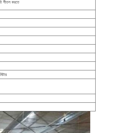
র্দা শীতল করতে
মিটার