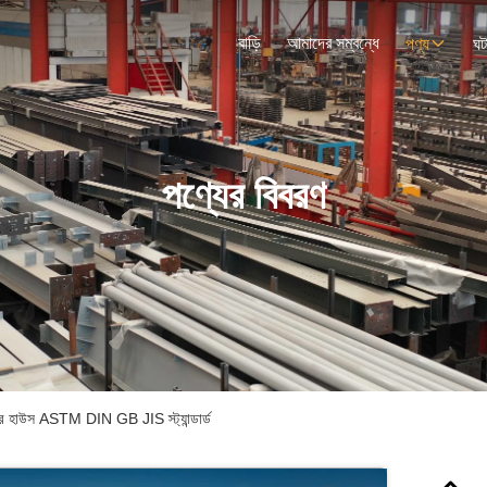
বাড়ি
আমাদের সম্বন্ধে
পণ্য
ঘট
পণ্যের বিবরণ
ল্ট্রি হাউস ASTM DIN GB JIS স্ট্যান্ডার্ড