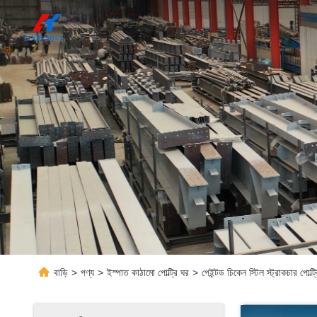
বাড়ি
>
পণ্য
>
ইস্পাত কাঠামো পোল্ট্রি ঘর
>
পেইন্টড চিকেন স্টিল স্ট্রাকচার পো