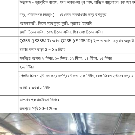
উইন্ডোজ - প্রাকৃতিক বাতাস, যখন আবহাওয়া খুব গরম, যান্ত্রিক বায়ুচলাচল এবং জল প
বন্ধ, পরিবেশগত নিয়ন্ত্রণ) -- যে কোন আবহাওয়ার জন্য উপযুক্ত
প্রজননকারী, ডিমের স্তরযুক্ত মুরগি, ব্রয়লার ইত্যাদি
ফ্ল্যাট চিকেন হাউস, কেজ চিকেন হাউস, ফ্রি রেঞ্জ চিকেন হাউস
Q355 ((S355JR) অথবা Q235 ((S235JR) ইস্পাত অথবা অনুরোধ অনুযায়ী
মাঝের কলাম ছাড়া 3 ~ 25 মিটার
জনপ্রিয় প্রস্থঃ ৯ মিটার, ১০ মিটার, ১২ মিটার, ১৪ মিটার, ১৫ মিটার
২-৬ মিটার
প্লেইন চিকেন হাউসের জন্য জনপ্রিয় উচ্চতা ২.৪ মিটার, কেজ চিকেন হাউসের জন্য ৫ 
৩ মিটার অথবা ৬ মিটার
আপনার প্রয়োজনীয়তা হিসাবে
জনপ্রিয় দৈর্ঘ্য 30~120m