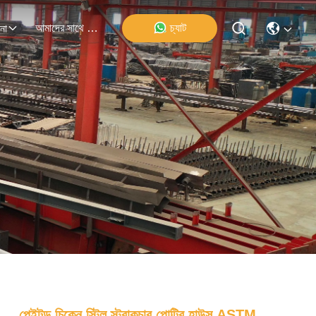
আমাদের সাথে যোগাযোগ
চ্যাট
না
পেইন্টড চিকেন স্টিল স্ট্রাকচার পোল্ট্রি হাউস ASTM