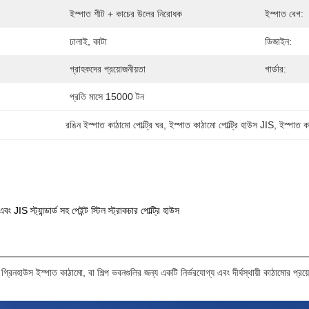
ইস্পাত শীট + কাচের উলের নিরোধক
ইস্পাত বেগ:
ঢালাই, কাটা
ডিজাইন:
গ্রাহকদের প্রয়োজনীয়তা
গার্ডার:
প্রতি মাসে 15000 টন
রঙিন ইস্পাত কাঠামো পোল্ট্রি ঘর
, 
ইস্পাত কাঠামো পোল্ট্রি হাউস JIS
, 
ইস্পাত 
বং JIS স্ট্যান্ডার্ড সহ পেইন্ট স্টিল স্ট্রাকচার পোল্ট্রি হাউস
ং, গ্রিনহাউস ইস্পাত কাঠামো, বা শিল্প ভবনগুলির জন্য একটি নির্ভরযোগ্য এবং দীর্ঘস্থায়ী কাঠামোর প