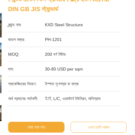
DIN GB JIS স্ট্যান্ডার্ড
ব্র্যান্ড নাম:
KXD Steel Structure
মডেল নম্বর:
PH-1201
MOQ:
200 বর্গ মিটার
দাম:
30-80 USD per sqm
প্যাকেজিংয়ের বিবরণ:
ইস্পাত তৃণশয্যা বা বাল্ক
অর্থ প্রদানের শর্তাবলী:
T/T, L/C, ওয়েস্টার্ন ইউনিয়ন, মানিগ্রাম
সেরা দাম পান
এখন চ্যাট করুন