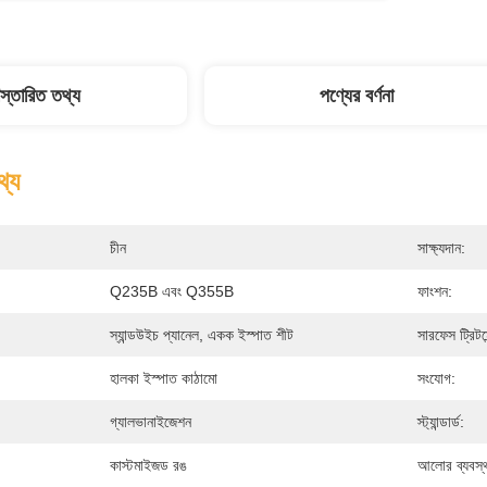
িস্তারিত তথ্য
পণ্যের বর্ণনা
থ্য
চীন
সাক্ষ্যদান:
Q235B এবং Q355B
ফাংশন:
স্যান্ডউইচ প্যানেল, একক ইস্পাত শীট
সারফেস ট্রিটমে
হালকা ইস্পাত কাঠামো
সংযোগ:
গ্যালভানাইজেশন
স্ট্যান্ডার্ড:
কাস্টমাইজড রঙ
আলোর ব্যবস্থ