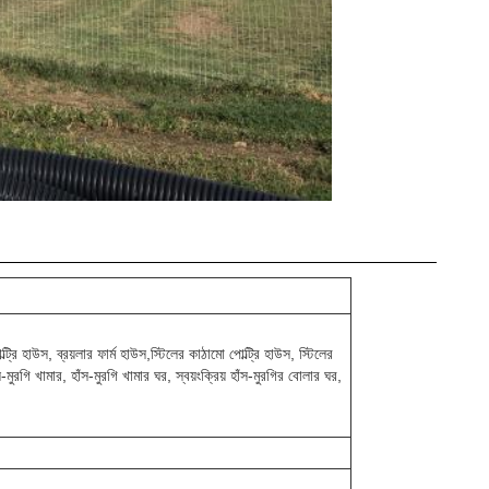
োল্ট্রি হাউস, ব্রয়লার ফার্ম হাউস,স্টিলের কাঠামো পোল্ট্রি হাউস, স্টিলের
ুরগি খামার, হাঁস-মুরগি খামার ঘর, স্বয়ংক্রিয় হাঁস-মুরগির বোলার ঘর,