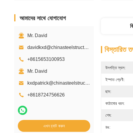
আমাদের সাথে যোগাযোগ
ব
Mr. David
davidkxd@chinasteelstructure.cn
বিস্তারিত ত
+8615653100953
উৎপত্তি স্থল:
Mr. David
ইস্পাত শ্রেণী:
kxdpatrick@chinasteelstructure.cn
ছাদ:
+8618724756626
কাঠামোর ধরন:
শেষ:
এখন চ্যাট করুন
রঙ: