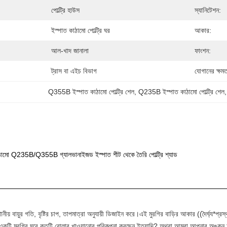
পোল্ট্রি হাউস
স্যানিটেশন:
ইস্পাত কাঠামো পোল্ট্রি ঘর
আকার:
আল-খাদ জানালা
ফাংশন:
ট্রাস বা এইচ বিভাগ
যোগানের ক্ষমত
Q355B ইস্পাত কাঠামো পোল্ট্রি শেল
, 
Q235B ইস্পাত কাঠামো পোল্ট্রি শেল
,
ঠামো Q235B/Q355B গ্যালভানাইজড ইস্পাত শীট থেকে তৈরি পোল্ট্রি শ্যাড
থানীয় বায়ুর গতি, বৃষ্টির চাপ, তাপমাত্রা অনুযায়ী ডিজাইন করে।এই মুরগির বাড়ির আকার ((দৈর্ঘ্য*প
একটি মুরগির ঘরে কতটি বোলার খাওয়ানোর পরিকল্পনা করছেন ইত্যাদি? অথবা আমরা আপনার অঙ্কন