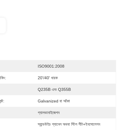
ISO9001:2008
াকিং:
20'/40' ধারক
:
Q235B এবং Q355B
ন্ট:
Galvanized বা আঁকা
গ্যালভানাইজেশন
স্যান্ডউইচ প্যানেল অথবা স্টিল শীট+ইনসোলেশন