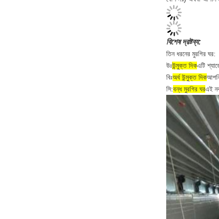
বিশেষ দ্রষ্টব্য:
তিন ধরনের মুরগির ঘর:
উঃ
উন্মুক্ত দিক
এটি শ্যাড
বিঃ
অর্ধ উন্মুক্ত দিক
আপনি
সি:
বন্ধ মুরগির ঘর
এই নক