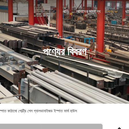
বাড়ি
আমাদের সম্বন্ধে
পণ্য
ঘট
পণ্যের বিবরণ
কাঠামো পোল্ট্রি শেল গ্যালভানাইজড ইস্পাত ফার্ম হাউস