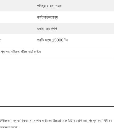
পরিষ্কার করা সহজ
কাস্টমাইজযোগ্য
গুদাম, ওয়ার্কশপ
া:
প্রতি মাসে 15000 টন
 
গ্যালভানাইজড স্টীল ফার্ম হাউস
্রস্থ*উচ্চতা, স্বাভাবিকভাবে বোলার হাউসের উচ্চতা ২.৫ মিটার বেশি নয়, প্রস্থ ১৬ মিটারের
 অনুসরণ করছি।