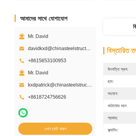
আমাদের সাথে যোগাযোগ
ব
Mr. David
davidkxd@chinasteelstructure.cn
বিস্তারিত ত
+8615653100953
উৎপত্তি স্থল:
Mr. David
ছাদ:
kxdpatrick@chinasteelstructure.cn
সংযোগ:
+8618724756626
কাঠামোর ধরন:
প্রকার:
এখন চ্যাট করুন
ক্ল্যাডিং: