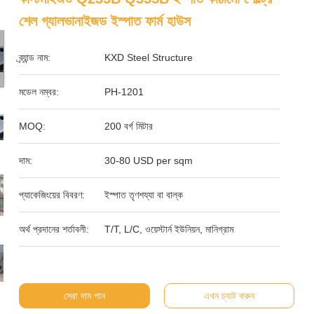
শেল গ্যালভানাইজড ইস্পাত ফার্ম হাউস
ব্র্যান্ড নাম:
KXD Steel Structure
মডেল নম্বর:
PH-1201
MOQ:
200 বর্গ মিটার
দাম:
30-80 USD per sqm
প্যাকেজিংয়ের বিবরণ:
ইস্পাত তৃণশয্যা বা বাল্ক
অর্থ প্রদানের শর্তাবলী:
T/T, L/C, ওয়েস্টার্ন ইউনিয়ন, মানিগ্রাম
সেরা দাম পান
এখন চ্যাট করুন