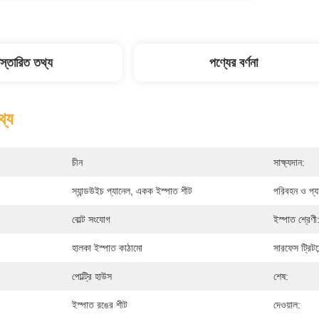
িস্তারিত তথ্য
পণ্যের বর্ণনা
থ্য
চীন
সাক্ষ্যদান:
স্যান্ডউইচ প্যানেল, একক ইস্পাত শীট
পরিবহন ও প্য
বোল্ট সংযোগ
ইস্পাত শ্রেণী
হালকা ইস্পাত কাঠামো
সারফেস ট্রিটমে
পোল্ট্রি হাউস
শেষ:
ইস্পাত রঙের শীট
দেওয়াল: