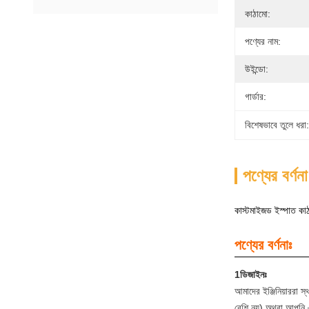
কাঠামো:
পণ্যের নাম:
উইন্ডো:
গার্ডার:
বিশেষভাবে তুলে ধরা:
পণ্যের বর্ণনা
কাস্টমাইজড ইস্পাত কা
পণ্যের বর্ণনাঃ
1ডিজাইনঃ
আমাদের ইঞ্জিনিয়াররা স্
বেশি নয়) অথবা আপনি 