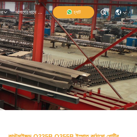
আমাদের সাথে যোগাযোগ
চ্যাট
না
কাস্টমাইজড Q235B Q355B ইস্পাত কাঠামো পোল্ট্রি