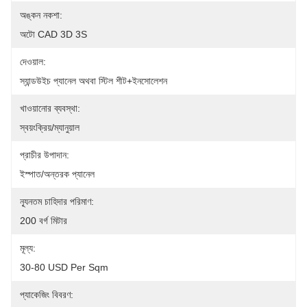
অঙ্কন নকশা:
অটো CAD 3D 3S
দেওয়াল:
স্যান্ডউইচ প্যানেল অথবা স্টিল শীট+ইনসোলেশন
খাওয়ানোর ব্যবস্থা:
স্বয়ংক্রিয়/ম্যানুয়াল
প্রাচীর উপাদান:
ইস্পাত/অন্তরক প্যানেল
ন্যূনতম চাহিদার পরিমাণ:
200 বর্গ মিটার
মূল্য:
30-80 USD Per Sqm
প্যাকেজিং বিবরণ: