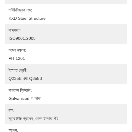
পরিচিতিমুলক নাম:
KXD Steel Structure
সাক্ষ্যদান:
ISO9001:2008
মডেল নম্বার:
PH-1201
ইস্পাত শ্রেণী:
Q235B এবং Q355B
সারফেস ট্রিটমেন্ট:
Galvanized বা আঁকা
ছাদ:
স্যান্ডউইচ প্যানেল, একক ইস্পাত শীট
ফাংশন: