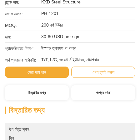
KXD Steel Structure
ব্র্যান্ড নাম:
PH-1201
মডেল নম্বর:
200 বর্গ মিটার
MOQ:
30-80 USD per sqm
দাম:
ইস্পাত তৃণশয্যা বা বাল্ক
প্যাকেজিংয়ের বিবরণ:
T/T, L/C, ওয়েস্টার্ন ইউনিয়ন, মানিগ্রাম
অর্থ প্রদানের শর্তাবলী:
সেরা দাম পান
এখন চ্যাট করুন
বিস্তারিত তথ্য
পণ্যের বর্ণনা
বিস্তারিত তথ্য
উৎপত্তি স্থল:
চীন