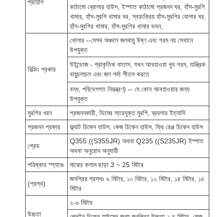
প্রয়োগ
কাঠামো ব্রোলার হাউস, ইস্পাত কাঠামো প্রজনন ঘর, হাঁস-মুরগি
খামার, হাঁস-মুরগি খামার ঘর, স্বয়ংক্রিয় হাঁস-মুরগির বোলার ঘর,
হাঁস-মুরগির খামার, হাঁস-মুরগির খামার ভবন,
খোলার --যেসব অঞ্চলে জলবায়ু উষ্ণ এবং গরম নয় সেখানে
উপযুক্ত
উইন্ডোজ - প্রাকৃতিক বাতাস, যখন আবহাওয়া খুব গরম, যান্ত্রিক
বিল্ডিং প্রকার
বায়ুচলাচল এবং জল পর্দা শীতল করতে
বন্ধ, পরিবেশগত নিয়ন্ত্রণ) -- যে কোন আবহাওয়ার জন্য
উপযুক্ত
মুরগির ধরন
প্রজননকারী, ডিমের স্তরযুক্ত মুরগি, ব্রয়লার ইত্যাদি
প্রজনন প্রকার
ফ্ল্যাট চিকেন হাউস, কেজ চিকেন হাউস, ফ্রি রেঞ্জ চিকেন হাউস
Q355 ((S355JR) অথবা Q235 ((S235JR) ইস্পাত
গ্রেড
অথবা অনুরোধ অনুযায়ী
পরিষ্কার স্প্যানঃ
মাঝের কলাম ছাড়া 3 ~ 25 মিটার
জনপ্রিয় প্রস্থঃ ৯ মিটার, ১০ মিটার, ১২ মিটার, ১৪ মিটার, ১৫
(প্রস্থ)
মিটার
২-৬ মিটার
উচ্চতা
প্লেইন চিকেন হাউসের জন্য জনপ্রিয় উচ্চতা ২.৪ মিটার, কেজ