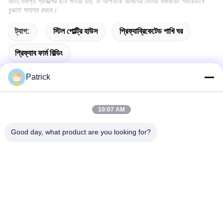
ফটো,সমাপ্ত প্রকল্পের ছবি পাওয়া যায়, যা আপনাকে আমাদের দেওয়া সমাধানটি গভীরভাবে
বুঝতে সাহায্য করবে।
ট্যাগ:
স্টিল পোল্ট্রি হাউস
প্রিফ্যাব্রিকেটেড পাখি ঘর
প্রিফ্যাব ফার্ম বিল্ডিং
Patrick
10:07 AM
দ্রুত যোগাযোগ
Good day, what product are you looking for?
ঠিকানা
নং ১৫ চ্যাংজিয়াং রোড, পিংদু, কিংডাও, শানডং
টেলিফোন
86-156-5310-0953
ই-মেইল
davidkxd@chinasteelstructure.cn