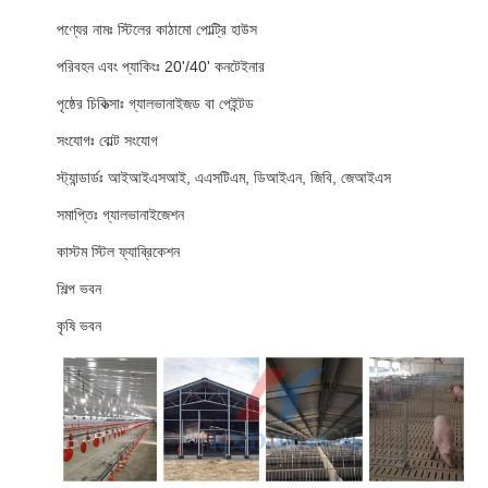
পণ্যের নামঃ স্টিলের কাঠামো পোল্ট্রি হাউস
পরিবহন এবং প্যাকিংঃ 20'/40' কনটেইনার
পৃষ্ঠের চিকিত্সাঃ গ্যালভানাইজড বা পেইন্টড
সংযোগঃ বোল্ট সংযোগ
স্ট্যান্ডার্ডঃ আইআইএসআই, এএসটিএম, ডিআইএন, জিবি, জেআইএস
সমাপ্তিঃ গ্যালভানাইজেশন
কাস্টম স্টিল ফ্যাব্রিকেশন
শিল্প ভবন
কৃষি ভবন