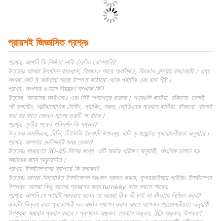
প্রায়শই জিজ্ঞাসিত প্রশ্নঃ
প্রশ্ন: আপনি কি নির্মাতা নাকি ট্রেডিং কোম্পানি?
উত্তরঃ আমরা উৎপাদন কারখানা, কিংডাও শহরে অবস্থিত, কিংডাও বন্দরের কাছাকাছি। এবং
আমরা মোট 3 কর্মশালা আছে ইস্পাত কাঠামো থেকে প্রাচীর এবং ছাদ শীট।
প্রশ্ন: আপনার গুণমান নিয়ন্ত্রণ সম্পর্কে কি?
উত্তর: আমাদের আইএসও এবং সিই শংসাপত্র রয়েছে। পণ্যগুলি কাটিয়া, বাঁকানো, ঢালাই,
শট ব্লাস্টিং, আল্ট্রাসোনিক টেস্টিং, প্যাকিং, সঞ্চয়, লোডিংয়ের মাধ্যমে কাটিয়া, বাঁকানো, ঝালাই
করা হয় যাতে কোনও মানের ত্রুটি না থাকে।
প্রশ্ন: তৃতীয় পক্ষের পরিদর্শন কি সম্ভব?
উত্তরঃ এসজিএস, বিভি, টিইউভি ইত্যাদি উপলব্ধ, এটি ক্লায়েন্টের প্রয়োজনীয়তা অনুসারে।
প্রশ্ন: আপনার ডেলিভারি সময় কেমন?
উত্তরঃ সাধারণত 30-45 দিনের মধ্যে, এটি অর্ডার পরিমাণ অনুযায়ী, আংশিক চালান বড়
অর্ডারের জন্য অনুমোদিত।
প্রশ্ন: ইনস্টলেশনের ব্যাপারে কি বলবেন?
উত্তরঃ আমরা বিস্তারিত ইনস্টলেশন অঙ্কন প্রদান করবে, সুপারভাইজার গাইডিং ইনস্টলেশন
উপলব্ধ. আমরা কিছু ধরনের প্রকল্পের জন্য turnkey কাজ করতে পারেন.
প্রশ্ন: আপনি যে পণ্যটি সরবরাহ করেন তা আমরা ঠিক কী চাই তা কীভাবে নিশ্চিত করব?
একটিঃ বিক্রয় এবং প্রকৌশলী দল অর্ডার স্থাপন করার আগে আপনার প্রয়োজনীয়তা অনুযায়ী
উপযুক্ত সমাধান প্রদান করবে। প্রস্তাব অঙ্কন, দোকান অঙ্কন, 3D অঙ্কন, উপকরণ