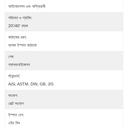
আইসোলেশন এবং অগ্নিরোধী
পরিবহন ও প্যাকিং:
20'/40' ধারক
কাঠামোর ধরন:
হালকা ইস্পাত কাঠামো
শেষ:
গ্যালভানাইজেশন
স্ট্যান্ডার্ড:
AiSi, ASTM, DIN, GB, JIS
সংযোগ:
বোল্ট সংযোগ
ইস্পাত বেগ:
এইচ বিম