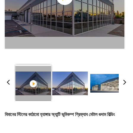
বিমানের স্টিলের কাঠামো হ্যাঙ্গার অ্যান্টি ভূমিকম্প প্রিফ্যাব মেটাল গুদাম বিল্ডিং