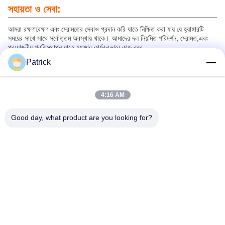
সহায়তা ও সেবা:
আমরা রক্ষণাবেক্ষণ এবং মেরামতের সেবাও প্রদান করি যাতে নিশ্চিত করা যায় যে হ্যাঙ্গারটি
সময়ের সাথে সাথে সর্বোত্তম অবস্থায় থাকে। আমাদের দল নিয়মিত পরিদর্শন, মেরামত,এবং
প্রয়োজনীয় প্রতিস্থাপন যাতে হ্যাঙ্গার কার্যকরভাবে কাজ করে.
এছাড়াও, আমরা গ্রাহকের নির্দিষ্ট চাহিদা মেটাতে হ্যাঙ্গারকে কাস্টমাইজ করার জন্য
Patrick
কাস্টমাইজেশন পরিষেবা প্রদান করি। আমাদের দল গ্রাহকদের সাথে কাজ করতে পারে তাদের
অনন্য প্রয়োজনীয়তা পূরণ করে এমন একটি হ্যাঙ্গার ডিজাইন এবং নির্মাণ করতে,এটি কাঠামোর
আকার বা আকৃতি সামঞ্জস্য করতে জড়িত কিনা, বিশেষ বৈশিষ্ট্য যোগ করা, বা কাস্টমাইজড
ব্র্যান্ডিং বা সাইন ইন অন্তর্ভুক্ত।
4:16 AM
Good day, what product are you looking for?