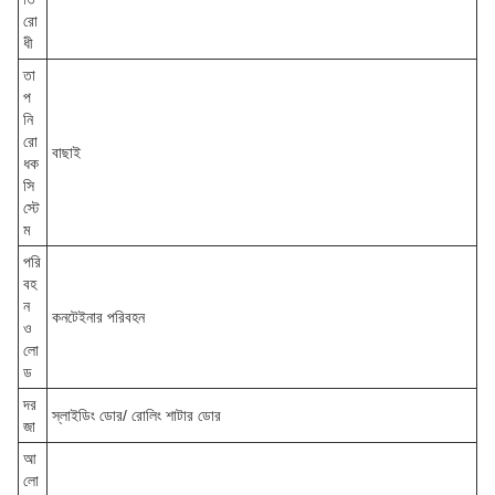
রো
ধী
তা
প
নি
রো
বাছাই
ধক
সি
স্টে
ম
পরি
বহ
ন
কনটেইনার পরিবহন
ও
লো
ড
দর
স্লাইডিং ডোর/ রোলিং শাটার ডোর
জা
আ
লো