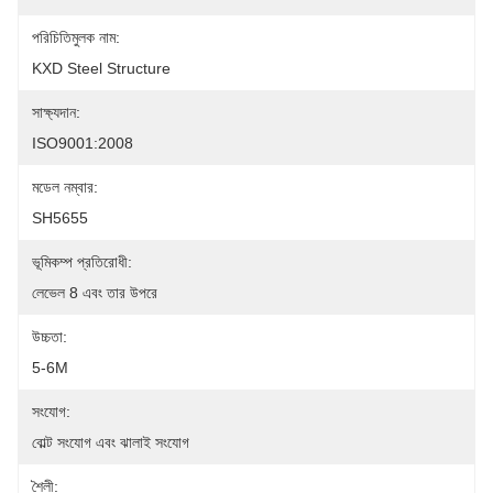
পরিচিতিমুলক নাম:
KXD Steel Structure
সাক্ষ্যদান:
ISO9001:2008
মডেল নম্বার:
SH5655
ভূমিকম্প প্রতিরোধী:
লেভেল 8 এবং তার উপরে
উচ্চতা:
5-6M
সংযোগ:
বোল্ট সংযোগ এবং ঝালাই সংযোগ
শৈলী: