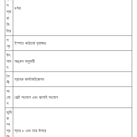
ল
বর্ণনা
প্যা
রা
মি
টার
প
ইস্পাত কাঠামো হ্যাঙ্গার
ণ্য
উৎ
পাদ
অঙ্কন অনুযায়ী
ন
শৈ
গ্রাহক কাস্টমাইজেশন
লী
সং
যো
বোল্ট সংযোগ এবং ঝালাই সংযোগ
গ
ভূমি
ক
ম্প
প্র
স্তর ৮ এবং তার উপরে
তি