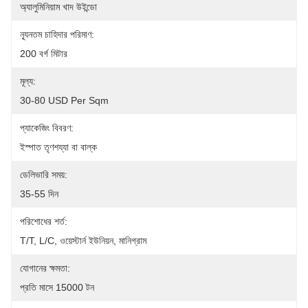
অ্যালুমিনিয়াম খাদ উইন্ডো
ন্যূনতম চাহিদার পরিমাণ:
200 বর্গ মিটার
মূল্য:
30-80 USD Per Sqm
প্যাকেজিং বিবরণ:
ইস্পাত তৃণশয্যা বা বাল্ক
ডেলিভারি সময়:
35-55 দিন
পরিশোধের শর্ত:
T/T, L/C, ওয়েস্টার্ন ইউনিয়ন, মানিগ্রাম
যোগানের ক্ষমতা:
প্রতি মাসে 15000 টন