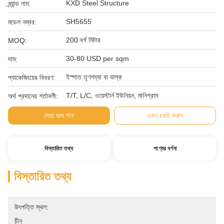
KXD Steel Structure
ব্র্যান্ড নাম:
SH5655
মডেল নম্বর:
200 বর্গ মিটার
MOQ:
30-80 USD per sqm
দাম:
ইস্পাত তৃণশয্যা বা বাল্ক
প্যাকেজিংয়ের বিবরণ:
T/T, L/C, ওয়েস্টার্ন ইউনিয়ন, মানিগ্রাম
অর্থ প্রদানের শর্তাবলী:
সেরা দাম পান
এখন চ্যাট করুন
বিস্তারিত তথ্য
পণ্যের বর্ণনা
বিস্তারিত তথ্য
উৎপত্তি স্থল:
চীন