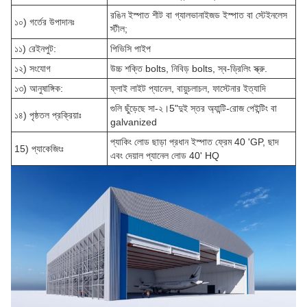
রঙিন ইস্পাত শীট বা গ্যালভানাইজড ইস্পাত বা স্টেইনলেস
১০) গর্তের উপাদানঃ
স্টীল;
১১) রেইনপুট:
পিভিসি পাইপ
১২) সংযোগ
উচ্চ শক্তি bolts, নিবিড় bolts, স্ব-ড্রিলিং স্ক্রু.
১৩) আনুষাঙ্গিক:
ফ্লাই লাইট প্যানেল, বায়ুচলাচল, ফাস্টেনার ইত্যাদি
গুলি ছুঁড়েছে সা-২।5"দুই স্তর অ্যান্টি-রোজ পেইন্টিং বা
১৪) পৃষ্ঠতল প্রক্রিয়াঃ
galvanized
প্যাকিং লোড ছাড়া প্রধান ইস্পাত ফ্রেম 40 'GP, ছাদ
15) প্যাকেজিংঃ
এবং দেয়াল প্যানেল লোড 40' HQ