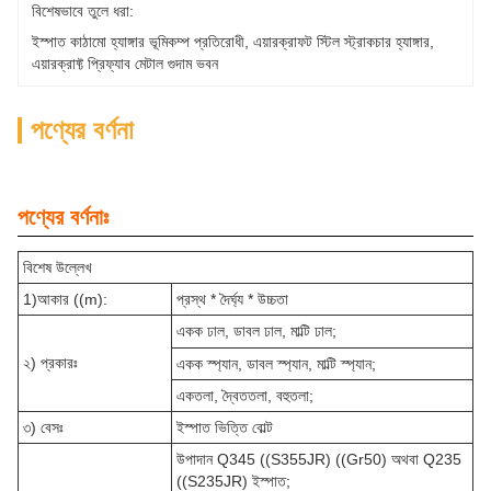
বিশেষভাবে তুলে ধরা:
ইস্পাত কাঠামো হ্যাঙ্গার ভূমিকম্প প্রতিরোধী
, 
এয়ারক্রাফট স্টিল স্ট্রাকচার হ্যাঙ্গার
, 
এয়ারক্রাফ্ট প্রিফ্যাব মেটাল গুদাম ভবন
পণ্যের বর্ণনা
পণ্যের বর্ণনাঃ
বিশেষ উল্লেখ
1)আকার ((m):
প্রস্থ * দৈর্ঘ্য * উচ্চতা
একক ঢাল, ডাবল ঢাল, মাল্টি ঢাল;
২) প্রকারঃ
একক স্প্যান, ডাবল স্প্যান, মাল্টি স্প্যান;
একতলা, দ্বৈততলা, বহুতলা;
৩) বেসঃ
ইস্পাত ভিত্তি বোল্ট
উপাদান Q345 ((S355JR) ((Gr50) অথবা Q235
((S235JR) ইস্পাত;