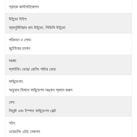
গ্রাহক কাস্টমাইজেশন
উইন্ডো টাইপ:
অ্যালুমিনিয়াম খাদ উইন্ডো, পিভিসি উইন্ডো
পরিবহন ও লোড:
কন্টেইনার চালান
দরজা:
স্লাইডিং ডোর/ রোলিং শাটার ডোর
ফাউন্ডেশন:
অনুরোধ হিসাবে ফাউন্ডেশন অঙ্কন প্রদান করুন
বেস:
সিমেন্ট এবং ইস্পাত ফাউন্ডেশন বোল্ট
গঠন:
ওয়েডলিং এইচ সেকশন