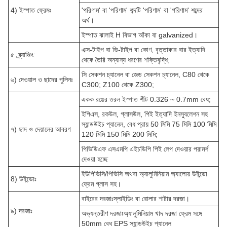
4) ইস্পাত ফ্রেমঃ
'পরিণাম' বা 'পরিণাম' শব্দটি 'পরিণাম' বা 'পরিণাম' শব্দের
অর্থ।
ইস্পাত ঝালাই H বিভাগ আঁকা বা galvanized।
এক্স-টাইপ বা ভি-টাইপ বা কোণ, বৃত্তাকার বার ইত্যাদি
৫. ব্র্যাঞ্চিং:
থেকে তৈরি অন্যান্য ধরণের শক্তিবৃদ্ধি;
সি সেকশন চ্যানেল বা জেড সেকশন চ্যানেল, C80 থেকে
৬) দেওয়াল ও ছাদের পুলিনঃ
C300; Z100 থেকে Z300;
একক রঙের তরল ইস্পাত শীট 0.326 ~ 0.7mm বেধ;
ইপিএস, রকউল, গ্লাসউল, পিই ইত্যাদি ইনস্যুলেশন সহ
স্যান্ডউইচ প্যানেল, বেধ প্রায় 50 মিমি 75 মিমি 100 মিমি
৭) ছাদ ও দেয়ালের আবরণ
120 মিমি 150 মিমি 200 মিমি;
পিভিডিএফ এসএমপি এইচডিপি পিই লেপ দেওয়ার পরামর্শ
দেওয়া হচ্ছে
ইউপিভিসি/পিভিসি অথবা অ্যালুমিনিয়াম অ্যালোয় উইন্ডো
8) উইন্ডোঃ
ফ্রেম গ্লাস সহ।
বাইরের দরজাঃস্লাইডিং বা রোলার শাটার দরজা।
৯) দরজাঃ
অভ্যন্তরীণ দরজাঃঅ্যালুমিনিয়াম খাদ দরজা ফ্রেম সঙ্গে
50mm বেধ EPS স্যান্ডউইচ প্যানেল