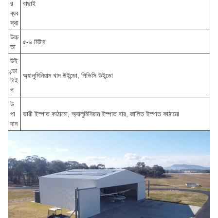
র
বাছাই
ব্যব
স্থা
উচ্চ
৫-৬ মিটার
তা
উই
ন্ডো
অ্যালুমিনিয়াম খাদ উইন্ডো, পিভিসি উইন্ডো
টাই
প
উ
পা
ভারী ইস্পাত কাঠামো, অ্যালুমিনিয়াম ইস্পাত বার, জালিত ইস্পাত কাঠামো
দান