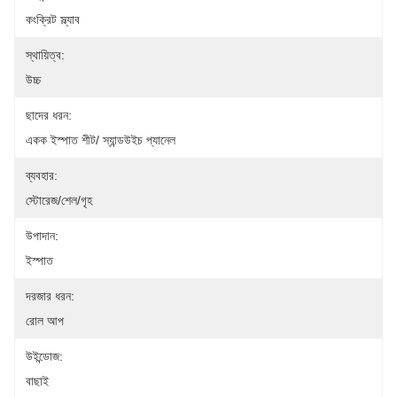
কংক্রিট স্ল্যাব
স্থায়িত্ব:
উচ্চ
ছাদের ধরন:
একক ইস্পাত শীট/ স্যান্ডউইচ প্যানেল
ব্যবহার:
স্টোরেজ/শেল/গৃহ
উপাদান:
ইস্পাত
দরজার ধরন:
রোল আপ
উইন্ডোজ:
বাছাই