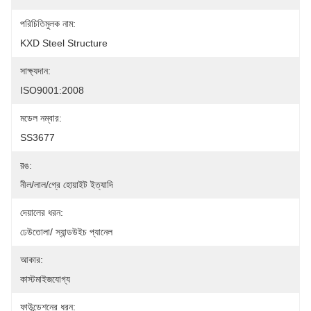
পরিচিতিমুলক নাম:
KXD Steel Structure
সাক্ষ্যদান:
ISO9001:2008
মডেল নম্বার:
SS3677
রঙ:
নীল/লাল/গ্রে হোয়াইট ইত্যাদি
দেয়ালের ধরন:
ঢেউতোলা/ স্যান্ডউইচ প্যানেল
আকার:
কাস্টমাইজযোগ্য
ফাউন্ডেশনের ধরন: