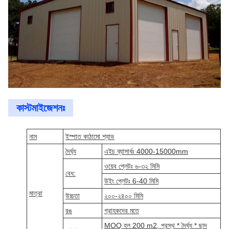
কাস্টমাইজেশনঃ
নাম
ইস্পাত কাঠামো শ্যাড
দৈর্ঘ্য
এইচ ব্যাসার্ধঃ 4000-15000mm
ওয়েব প্লেটঃ ৬-৩২ মিমি
বেধ:
উইং প্লেটঃ 6-40 মিমি
মাত্রা
উচ্চতা
২০০-২৪০০ মিমি
রঙ
গ্রাহকদের মতে
MOQ হল 200 m2, প্রস্থ * দৈর্ঘ্য * ছাদ