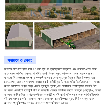
সহায়তা ও সেবা:
আমাদের ইস্পাত শ্যাড নির্মাণ পণ্যটি ব্যাপক প্রযুক্তিগত সহায়তা এবং পরিষেবাগুলির সাথে
আসে যাতে আপনি আমাদের পণ্যটির সাথে ঝামেলা মুক্ত অভিজ্ঞতা অর্জন করতে পারেন।
আমাদের বিশেষজ্ঞদের দল পণ্য সম্পর্কে আপনার কোন প্রশ্নের উত্তর দিতে উপলব্ধ, তার
ইনস্টলেশন, এবং রক্ষণাবেক্ষণ. আমরা একটি অতিরিক্ত ফি জন্য সাইট ইনস্টলেশন সেবা অফার.
আমরা আমাদের পণ্যের জন্য একটি গ্যারান্টি প্রদান,এবং আমাদের টেকনিক্যাল সাপোর্ট টিম
আপনাকে যেকোনো গ্যারান্টি দাবি বা সমস্যার ক্ষেত্রে সাহায্য করতে প্রস্তুত।এছাড়াও, আমরা
আপনার নির্দিষ্ট চাহিদা ও প্রয়োজনীয়তা অনুযায়ী পণ্যটি কাস্টমাইজ করার জন্য কাস্টমাইজেশন
পরিষেবা সরবরাহ করি।আমাদের সাথে যোগাযোগ করুন ইস্পাত শ্যাড নির্মাণ পণ্যের জন্য
আমাদের প্রযুক্তিগত সহায়তা এবং সেবা সম্পর্কে আরো জানতে.