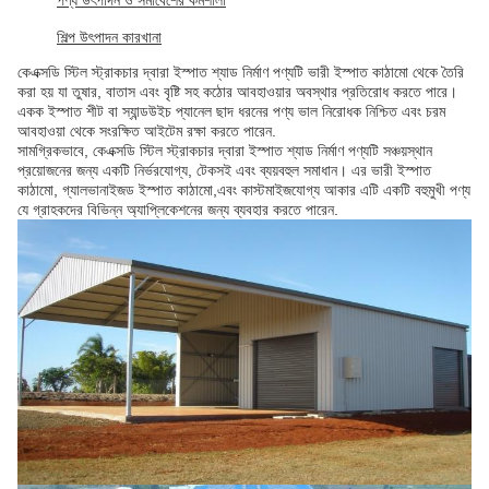
শিল্প উৎপাদন কারখানা
কেএক্সডি স্টিল স্ট্রাকচার দ্বারা ইস্পাত শ্যাড নির্মাণ পণ্যটি ভারী ইস্পাত কাঠামো থেকে তৈরি
করা হয় যা তুষার, বাতাস এবং বৃষ্টি সহ কঠোর আবহাওয়ার অবস্থার প্রতিরোধ করতে পারে।
একক ইস্পাত শীট বা স্যান্ডউইচ প্যানেল ছাদ ধরনের পণ্য ভাল নিরোধক নিশ্চিত এবং চরম
আবহাওয়া থেকে সংরক্ষিত আইটেম রক্ষা করতে পারেন.
সামগ্রিকভাবে, কেএক্সডি স্টিল স্ট্রাকচার দ্বারা ইস্পাত শ্যাড নির্মাণ পণ্যটি সঞ্চয়স্থান
প্রয়োজনের জন্য একটি নির্ভরযোগ্য, টেকসই এবং ব্যয়বহুল সমাধান। এর ভারী ইস্পাত
কাঠামো, গ্যালভানাইজড ইস্পাত কাঠামো,এবং কাস্টমাইজযোগ্য আকার এটি একটি বহুমুখী পণ্য
যে গ্রাহকদের বিভিন্ন অ্যাপ্লিকেশনের জন্য ব্যবহার করতে পারেন.