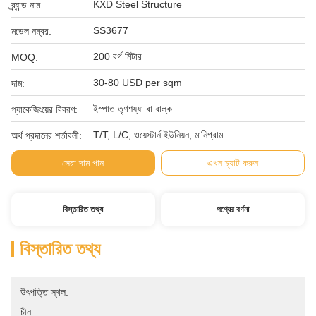
KXD Steel Structure
ব্র্যান্ড নাম:
SS3677
মডেল নম্বর:
200 বর্গ মিটার
MOQ:
30-80 USD per sqm
দাম:
ইস্পাত তৃণশয্যা বা বাল্ক
প্যাকেজিংয়ের বিবরণ:
T/T, L/C, ওয়েস্টার্ন ইউনিয়ন, মানিগ্রাম
অর্থ প্রদানের শর্তাবলী:
সেরা দাম পান
এখন চ্যাট করুন
বিস্তারিত তথ্য
পণ্যের বর্ণনা
বিস্তারিত তথ্য
উৎপত্তি স্থল:
চীন