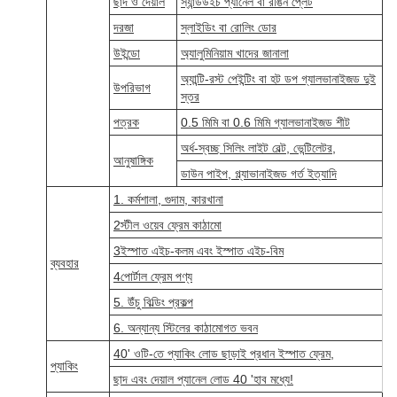
ছাদ ও দেয়াল
স্যান্ডউইচ প্যানেল বা রঙিন প্লেট
দরজা
স্লাইডিং বা রোলিং ডোর
উইন্ডো
অ্যালুমিনিয়াম খাদের জানালা
অ্যান্টি-রস্ট পেইন্টিং বা হট ডপ গ্যালভানাইজড দুই
উপরিভাগ
স্তর
পত্রক
0.5 মিমি বা 0.6 মিমি গ্যালভানাইজড শীট
অর্ধ-স্বচ্ছ সিলিং লাইট বেল্ট, ভেন্টিলেটর,
আনুষাঙ্গিক
ডাউন পাইপ, গ্ল্যাভানাইজড গর্ত ইত্যাদি
1. কর্মশালা, গুদাম, কারখানা
2স্টীল ওয়েব ফ্রেম কাঠামো
3ইস্পাত এইচ-কলম এবং ইস্পাত এইচ-বিম
ব্যবহার
4পোর্টাল ফ্রেম পণ্য
5. উঁচু বিল্ডিং প্রকল্প
6. অন্যান্য স্টিলের কাঠামোগত ভবন
40' ওটি-তে প্যাকিং লোড ছাড়াই প্রধান ইস্পাত ফ্রেম,
প্যাকিং
ছাদ এবং দেয়াল প্যানেল লোড 40 'হাব মধ্যে!