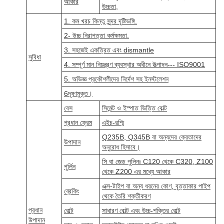
আকার
উচ্চতা,
1. কম খরচ কিন্তু সুন্দর দৃষ্টিভঙ্গি.
2- উচ্চ নিরাপত্তা কর্মক্ষমতা.
3. সহজেই একত্রিত এবং dismantle
সুবিধা
4. সম্পূর্ণ মান নিয়ন্ত্রণ ব্যবস্থার অধীনে উত্পাদন--- ISO9001
5. অভিজ্ঞ প্রকৌশলীদের নির্দেশ সহ ইনস্টলেশন
6দূষণমুক্ত।
বেস
সিমেন্ট ও ইস্পাত ভিত্তি বোল্ট
প্রধান ফ্রেম
এইচ-রশ্মি
Q235B, Q345B বা অন্যদের ক্রেতাদের
উপাদান
অনুরোধ হিসাবে।
সি বা জেড পুলিনঃ C120 থেকে C320, Z100
পুর্লিন
থেকে Z200 এর মধ্যে আকার
এক্স-টাইপ বা অন্য ধরনের কোণ, বৃত্তাকার পাইপ
ব্রেকিং
থেকে তৈরি শক্তীকরণ
প্রধান
বোল্ট
সাধারণ বোল্ট এবং উচ্চ-শক্তির বোল্ট
উপাদান