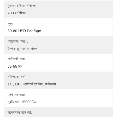
ন্যূনতম চাহিদার পরিমাণ:
200 বর্গ মিটার
মূল্য:
30-80 USD Per Sqm
প্যাকেজিং বিবরণ:
ইস্পাত তৃণশয্যা বা বাল্ক
ডেলিভারি সময়:
35-55 দিন
পরিশোধের শর্ত:
T/T, L/C, ওয়েস্টার্ন ইউনিয়ন, মানিগ্রাম
যোগানের ক্ষমতা:
প্রতি মাসে 15000 টন
বিশেষভাবে তুলে ধরা: