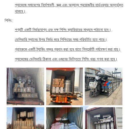
প্যাকেজে সমাবেশের নির্দেশাবলী, স্ক্রু এবং অন্যান্য প্রয়োজনীয় হার্ডওয়্যার অন্তর্ভুক্ত
থাকবে।
শিপিং:
পণ্যটি একটি নির্ভরযোগ্য এবং দক্ষ শিপিং ক্যারিয়ারের মাধ্যমে পাঠানো হবে।
ডেলিভারি স্থানের উপর নির্ভর করে শিপিংয়ের সময় পরিবর্তিত হতে পারে।
গ্রাহককে একটি ট্র্যাকিং নম্বর প্রদান করা হবে যাতে শিপমেন্টটি পর্যবেক্ষণ করা যায়।
প্যাকেজের ডেলিভারি ঠিকানা এবং ওজনের ভিত্তিতে শিপিং খরচ গণনা করা হবে।