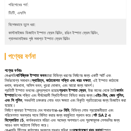
পরিশোধের শর্ত:
টি/টি, এল/সি
বিশেষভাবে তুলে ধরা:
কাস্টমাইজড ডিজাইন ইস্পাত ফ্রেম বিল্ডিং
, 
রঙিন ইস্পাত ফ্রেম বিল্ডিং
, 
গ্যালভানাইজড পৃষ্ঠ সমাপ্ত ইস্পাত ফ্রেম বিল্ডিং
পণ্যের বর্ণনা
পণ্যের বর্ণনাঃ
কেএক্সডি
বাণিজ্যিক ইস্পাত ভবন
তারা বিভিন্ন ধরণের নির্মাণের জন্য একটি স্মার্ট এবং
নির্ভরযোগ্য সমাধান।
স্থায়িত্ব, কাঠামোগত শক্তি এবং খরচ দক্ষতা
, এই ইস্পাত কাঠামো
গুদাম, কারখানা, অফিস ভবন, খুচরা দোকান, এবং আরো জন্য আদর্শ।
প্রতিটি ইস্পাত ভবনের কেন্দ্রস্থলে রয়েছে
প্রধান ইস্পাত ফ্রেম
, উচ্চ মানের থেকে তৈরি
কার্বন
ইস্পাত
বিশেষ শক্তি এবং দীর্ঘমেয়াদী স্থিতিশীলতা নিশ্চিত করার জন্য।
এইচ-বিম, জেড পুলিন,
এবং সি পুলিন
, সবগুলিই চমৎকার লোড বহন ক্ষমতা এবং বিকৃতি প্রতিরোধের জন্য ডিজাইন করা
হয়েছে।
নির্মাণে ব্যবহৃত ইস্পাতের বেধ সাধারণত
৫-২৮ মিমি
, বিভিন্ন লোড প্রয়োজনীয়তা এবং
পরিবেশগত অবস্থার সাথে মিলিত করার জন্য বহুমুখিতা প্রদান করে।
শট SA 2 এ
বিস্ফোরিত।5
, কার্যকরভাবে মরিচা এবং অমেধ্য অপসারণ এবং সুরক্ষামূলক লেপগুলির জন্য
আরও ভাল আঠালো নিশ্চিত করে।
কেএক্সডি স্টিলের কাঠামোর অন্যতম প্রধান সুবিধা হল
রক্ষণাবেক্ষণ খরচ হ্রাস
ইস্পাত