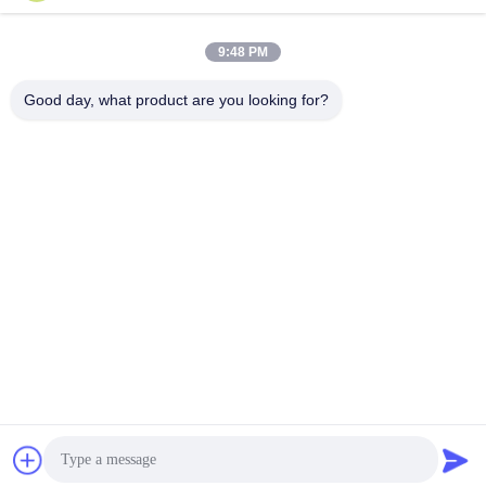
9:48 PM
দ্রুত যোগাযোগ
Good day, what product are you looking for?
ঠিকানা
নং ১৫ চ্যাংজিয়াং রোড, পিংদু, কিংডাও, শানডং
টেলিফোন
86-156-5310-0953
ই-মেইল
davidkxd@chinasteelstructure.cn
গোপনীয়তা নীতি
|
সাইট ম্যাপ
| চীন ভালো মানের ইস্পাত কাঠামো নির্মাণ সরবরাহকারী।
কপিরাইট © 2025 Qingdao KXD Steel Structure Co., Ltd সমস্ত অধিকার
সংরক্ষিত।