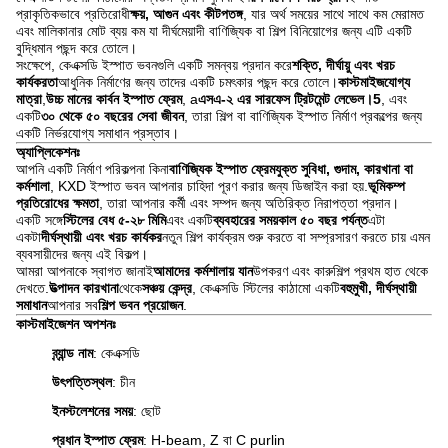
প্রাকৃতিকভাবে প্রতিরোধী
ক্ষয়, আগুন এবং কীটপতঙ্গ
, যার অর্থ সময়ের সাথে সাথে কম মেরামত
এবং মালিকানার মোট ব্যয় কম যা দীর্ঘমেয়াদী বাণিজ্যিক বা শিল্প বিনিয়োগের জন্য এটি একটি
বুদ্ধিমান পছন্দ করে তোলে।
সংক্ষেপে, কেএক্সডি ইস্পাত ভবনগুলি একটি সমন্বয় প্রদান করে
শক্তি, দীর্ঘায়ু এবং খরচ
কার্যকরতা
আধুনিক নির্মাণের জন্য তাদের একটি চমৎকার পছন্দ করে তোলে।
কাস্টমাইজযোগ্য
মাত্রা
,
উচ্চ মানের কার্বন ইস্পাত ফ্রেম
, a
এসএ-২ এর সারফেস ট্রিটমেন্ট লেভেল।5
, এবং
একটি
৩০ থেকে ৫০ বছরের সেবা জীবন
, তারা শিল্প বা বাণিজ্যিক ইস্পাত নির্মাণ প্রকল্পের জন্য
একটি নির্ভরযোগ্য সমাধান প্রস্তাব।
অ্যাপ্লিকেশনঃ
আপনি একটি নির্মাণ পরিকল্পনা কিনা
বাণিজ্যিক ইস্পাত ফ্রেমযুক্ত সুবিধা, গুদাম, কারখানা বা
কর্মশালা
, KXD ইস্পাত ভবন আপনার চাহিদা পূরণ করার জন্য ডিজাইন করা হয়.
ভূমিকম্প
প্রতিরোধের ক্ষমতা
, তারা আপনার কর্মী এবং সম্পদ জন্য অতিরিক্ত নিরাপত্তা প্রদান।
একটি সঙ্গে
স্টিলের বেধ ৫-২৮ মিমি
এবং একটি
ব্যবহারের সময়কাল ৫০ বছর পর্যন্ত
এটা
একটা
দীর্ঘস্থায়ী এবং খরচ কার্যকর
নতুন শিল্প কার্যক্রম শুরু করতে বা সম্প্রসারণ করতে চায় এমন
ব্যবসায়ীদের জন্য এই বিকল্প।
আমরা আপনাকে স্বাগত জানাই
আমাদের কর্মশালায় যান
উপকরণ এবং কারুশিল্প প্রথম হাত থেকে
দেখতে.
উত্পাদন কারখানা
থেকে
সঞ্চয় কেন্দ্র
, কেএক্সডি স্টিলের কাঠামো একটি
বহুমুখী, দীর্ঘস্থায়ী
সমাধান
আপনার সব
শিল্প ভবন প্রয়োজন
.
কাস্টমাইজেশন অপশনঃ
ব্র্যান্ড নাম
: কেএক্সডি
উৎপত্তিস্থল
: চীন
ইনস্টলেশনের সময়
: ছোট
প্রধান ইস্পাত ফ্রেম
: H-beam, Z বা C purlin