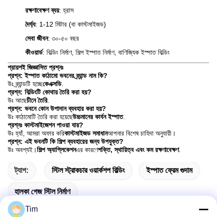
রক্ষণাবেক্ষণ ব্যয়
: হ্রাস
দৈর্ঘ্য
: 1-12 মিটার (বা কাস্টমাইজড)
সেবা জীবন
: ৩০-৫০ বছর
কীওয়ার্ড
: বিল্ডিং নির্মাণ, শিল্প ইস্পাত নির্মাণ, বাণিজ্যিক ইস্পাত বিল্ডিং
প্রায়শই জিজ্ঞাসিত প্রশ্নঃ
প্রশ্ন: ইস্পাত কাঠামো ভবনের ব্র্যান্ড নাম কি?
উঃ ব্র্যান্ডটি হচ্ছে
কেএক্সডি
.
প্রশ্ন: বিল্ডিংটি কোথায় তৈরি করা হয়?
উঃ আছে
চীনে তৈরি
.
প্রশ্ন: ভবনে কোন উপাদান ব্যবহার করা হয়?
উঃ কাঠামোটি তৈরি করা হয়েছে
উচ্চমানের কার্বন ইস্পাত
.
প্রশ্নঃ কাস্টমাইজেশন পাওয়া যায়?
উঃ হ্যাঁ, আমরা অফার করি
কাস্টমাইজড সমাধান
আপনার বিশেষ চাহিদা অনুযায়ী।
প্রশ্ন: এই ভবনটি কি শিল্প ব্যবহারের জন্য উপযুক্ত?
উঃ অবশ্যই।
শিল্প অ্যাপ্লিকেশন
এর কারণে
শক্তি, স্থায়িত্ব এবং কম রক্ষণাবেক্ষণ
.
ট্যাগ:
স্টিল স্ট্রাকচার ওয়ার্কশপ বিল্ডিং
ইস্পাত ফ্রেম গুদাম
হালকা গেজ স্টিল নির্মাণ
Tim