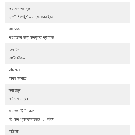
সারফেস সমাপ্ত:
ব্লাস্ট / পেইন্টেড / গ্যালভানাইজড
প্যাকেজ:
পরিবহনের জন্য উপযুক্ত প্যাকেজ
ডিজাইন:
কাস্টমাইজড
কাঁচামাল:
কার্বন ইস্পাত
স্থায়িত্ব:
পরিবেশ বান্ধব
সারফেস ট্রিটম্যান:
হট ডিপ গ্যালভানাইজড ， আঁকা
কাঠামো: