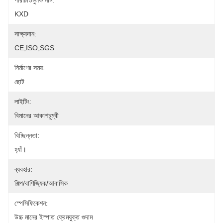
পরিচিতিমুলক নাম:
KXD
সাক্ষ্যদান:
CE,ISO,SGS
নির্মাণের সময়:
ছোট
লাইটিং:
বিমানের আকাশচুম্বী
বিচ্ছিন্নতা:
হ্যাঁ।
ব্যবহার:
শিল্প/বাণিজ্যিক/আবাসিক
স্পেসিফিকেশন:
উচ্চ মানের ইস্পাত ফ্রেমযুক্ত গুদাম