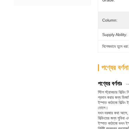
Grade:
Column:
Supply Ability:
বিশেষভাবে তুলে ধরা:
পণ্যের বর্ণনা
পণ্যের বর্ণনাঃ
স্টিল স্ট্রাকচার বিল্ডি
প্রদান করার জন্য ডিজাই
ইস্পাত কাঠামো বিল্ডিং ইস
তোলে।
যখন দরজার কথা আসে, ইস
বিল্ডিংয়ের জন্য সুবিধা 
ইস্পাত কাঠামো ভবন ইস্
নির্দিষ্ট প্রকল্পের প্র