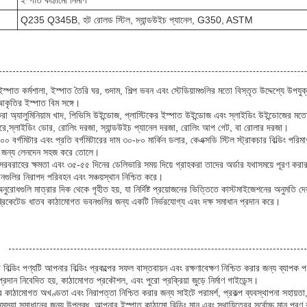
ইস্পাত কাঠামো নির্মাণ
Q235 Q345B, হট রোলড স্টিল, স্যান্ডউইচ প্যানেল, G350, ASTM
্পাত কর্মশালা, ইস্পাত তৈরি ঘর, গুদাম, শিল্প ভবন এবং স্টেডিয়ামগুলির মতো বিস্তৃত উদ্দেশ্যে উ
কৃতির ইস্পাত বিম সঙ্গে।
করা অ্যালুমিনিয়াম খাদ, পিভিসি উইন্ডোজ, প্লাস্টিকের ইস্পাত উইন্ডোজ এবং স্লাইডিং উইন্ডোজের ম
রে,স্লাইডিং ডোর, রোলিং দরজা, স্যান্ডউইচ প্যানেল দরজা, রোলিং আপ গেট, বা রোলার দরজা।
০০ বর্গমিটার এবং প্রতি বর্গমিটারের দাম ৩০-৮০ মার্কিন ডলার, কেএক্সডি স্টিল স্ট্রাকচার বিল্ডিং পর
দের জন্য লেনদেন সহজ করে তোলে।
রবরাহের ক্ষমতা এবং ৩৫-৫৫ দিনের ডেলিভারি সময় দিয়ে গ্রাহকরা তাদের অর্ডার যথাসময়ে পূরণ করার 
দানগুলির নিরাপদ পরিবহন এবং সঞ্চয়স্থান নিশ্চিত করে।
ুরোধগুলি মাত্রার দিক থেকে গৃহীত হয়, যা নির্দিষ্ট প্রয়োজনের ভিত্তিতে কাস্টমাইজেশনের অনুমতি দেয়
যাব্রিকেটেড ধাতব কাঠামোগত ভবনগুলির জন্য একটি নির্ভরযোগ্য এবং দক্ষ সমাধান প্রদান করে।
িল্ডিং পণ্যটি আপনার বিল্ডিং প্রকল্পের সফল বাস্তবায়ন এবং রক্ষণাবেক্ষণ নিশ্চিত করার জন্য ব্যা
প্রদান নিবেদিত হয়, কাঠামোগত প্রকৌশল, এবং পুরো প্রক্রিয়া জুড়ে নির্মাণ গাইডেন্স।
 কাঠামোগত অখণ্ডতা এবং নিরাপত্তা নিশ্চিত করার জন্য সাইটে পরামর্শ, প্রকল্প ব্যবস্থাপনা সহায়
মস্যা সমাধানের জন্য উপলব্ধ, আপনার ইস্পাত কাঠামো বিল্ডিং মান এবং স্থায়িত্বের সর্বোচ্চ মান পূরণ