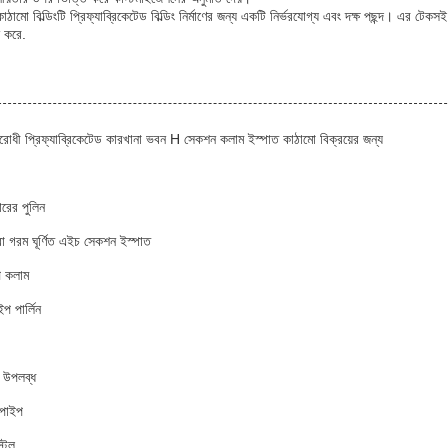
াঠামো বিল্ডিংটি প্রিফ্যাব্রিকেটেড বিল্ডিং নির্মাণের জন্য একটি নির্ভরযোগ্য এবং দক্ষ পছন্দ। এর টেক
ান করে.
রোধী প্রিফ্যাব্রিকেটেড কারখানা ভবন H সেকশন কলাম ইস্পাত কাঠামো বিক্রয়ের জন্য
ারের পুলিন
া গরম ঘূর্ণিত এইচ সেকশন ইস্পাত
 কলাম
প পার্লিন
 উপলব্ধ
 পাইপ
্টিল