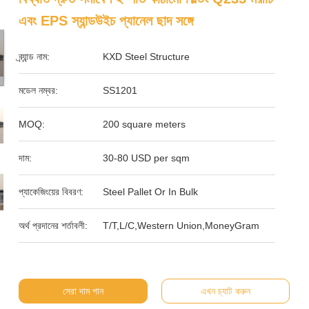
এবং EPS স্যান্ডউইচ প্যানেল ছাদ সঙ্গে
ব্র্যান্ড নাম:
KXD Steel Structure
মডেল নম্বর:
SS1201
MOQ:
200 square meters
দাম:
30-80 USD per sqm
প্যাকেজিংয়ের বিবরণ:
Steel Pallet Or In Bulk
অর্থ প্রদানের শর্তাবলী:
T/T,L/C,Western Union,MoneyGram
সেরা দাম পান
এখন চ্যাট করুন