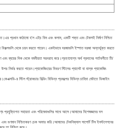
পযুক্ত।এর প্রধান কাঠামো হ'ল এইচ বিম এবং কলাম, একটি শক্ত এবং টেকসই নির্মাণ নিশ্চিত
তো বিকল্পগুলি থেকে চয়ন করতে পারেন। একইভাবে দরজাগুলি ইস্পাত দরজা অন্তর্ভুক্ত করতে
িমাণ এবং ব্যয়ের দিক থেকে নমনীয়তা সরবরাহ করে।গ্রহণযোগ্য অর্থ প্রদানের শর্তাবলীতে টি/
উপর নির্ভর করতে পারেন।প্যাকেজিংয়ের বিবরণ স্টিলের প্যালেট বা বাল্ক প্যাকেজিং
।কেএক্সডি-র স্টিল স্ট্রাকচার বিল্ডিং বিভিন্ন প্রকল্পের বিভিন্ন চাহিদা মেটাতে ডিজাইন
পক পণ্য প্রযুক্তিগত সহায়তা এবং পরিষেবাগুলির সাথে আসে।আমাদের বিশেষজ্ঞদের দল
তা, এবং গুণমান নিশ্চিতকরণ চেক অফার করি।আমাদের টেকনিক্যাল সাপোর্ট টিম ইনস্টলেশনের
 করে তা নিশ্চিত করে।