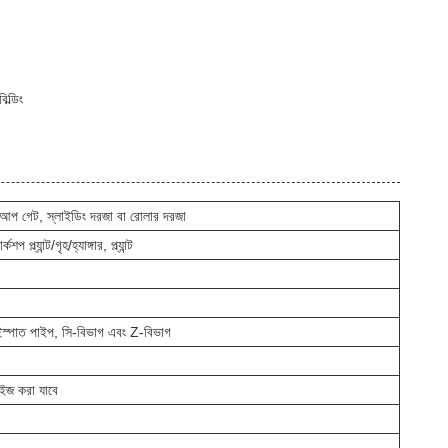
ল্ডিং
ং আপ গেট, স্লাইডিং দরজা বা রোলার দরজা
্ল্যান্ট/গৃহ/হ্যাঙ্গার, প্ল্যান্ট
স্পাত পাইপ, সি-বিভাগ এবং Z-বিভাগ
মাইজ করা যাবে