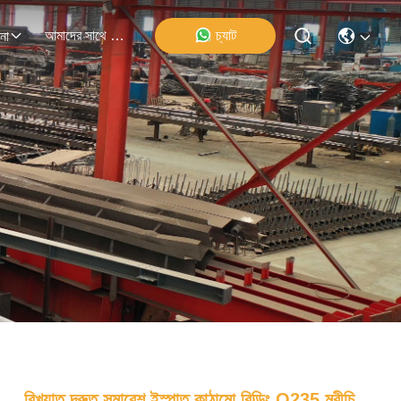
আমাদের সাথে যোগাযোগ
চ্যাট
না
বিখ্যাত দ্রুত সমাবেশ ইস্পাত কাঠামো বিল্ডিং Q235 মরীচি