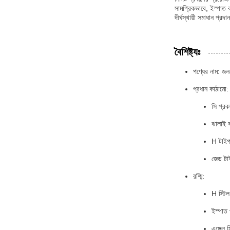
সামগ্রিকভাবে, ইস্পাত ক
দীর্ঘস্থায়ী সমাধান প্রদ
বৈশিষ্ট্যঃ
পণ্যের নাম: জল
প্রধান কাঠামো:
সি প্রক
ঝালাই ব
H টাইপ
জেড টাই
রশ্মি:
H স্টিল
ইস্পাত
এঙ্গেল স