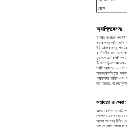
প্রোডাক্ট বিভাগ
গ্রেড
অ্যাপ্লিকেশনঃ
ইস্পাত কাঠামো ভবনটি ইস
করার জন্য কঠিন এইচ আ
উইন্ডোজের জন্য, গ্রাহ
কাস্টমাইজ করা যেতে পা
ন্যূনতম অর্ডার পরিমাণ ২
টি অন্তর্ভুক্তগ্রাহক
প্রতি মাসে ১৫০০০ টন স
অন্তর্ভুক্তস্টিলের উপা
গ্রাহকদের চাহিদা এবং অন
করা হয়েছে, যা প্রিফ্
সহায়তা ও সেবা:
আমাদের ইস্পাত কাঠামো ব
স্থাপত্য নকশা সাহায্য 
আমরা আপনার বিল্ডিং এর
পরে যে কোন প্রশ্ন বা স