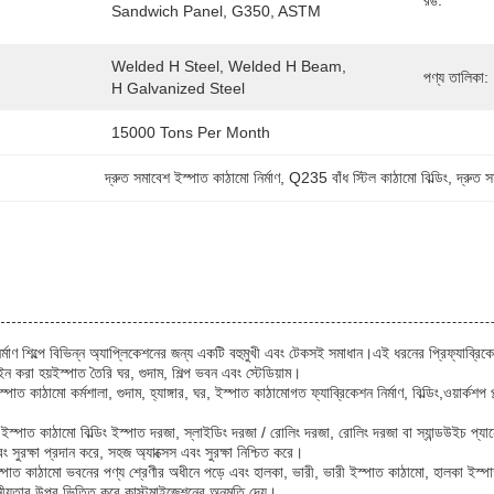
রঙ:
Sandwich Panel, G350, ASTM
Welded H Steel, Welded H Beam, 
পণ্য তালিকা:
H Galvanized Steel
15000 Tons Per Month
দ্রুত সমাবেশ ইস্পাত কাঠামো নির্মাণ
, 
Q235 বাঁধ স্টিল কাঠামো বিল্ডিং
, 
দ্রুত স
ং নির্মাণ শিল্পে বিভিন্ন অ্যাপ্লিকেশনের জন্য একটি বহুমুখী এবং টেকসই সমাধান।এই ধরনের প্রিফ্যাব্রিক
ন করা হয়ইস্পাত তৈরি ঘর, গুদাম, শিল্প ভবন এবং স্টেডিয়াম।
্পাত কাঠামো কর্মশালা, গুদাম, হ্যাঙ্গার, ঘর, ইস্পাত কাঠামোগত ফ্যাব্রিকেশন নির্মাণ, বিল্ডিং,ওয়ার্কশপ 
্পাত কাঠামো বিল্ডিং ইস্পাত দরজা, স্লাইডিং দরজা / রোলিং দরজা, রোলিং দরজা বা স্যান্ডউইচ প
এবং সুরক্ষা প্রদান করে, সহজ অ্যাক্সেস এবং সুরক্ষা নিশ্চিত করে।
পাত কাঠামো ভবনের পণ্য শ্রেণীর অধীনে পড়ে এবং হালকা, ভারী, ভারী ইস্পাত কাঠামো, হালকা ইস্পাত 
য়োজনীয়তার উপর ভিত্তি করে কাস্টমাইজেশনের অনুমতি দেয়।