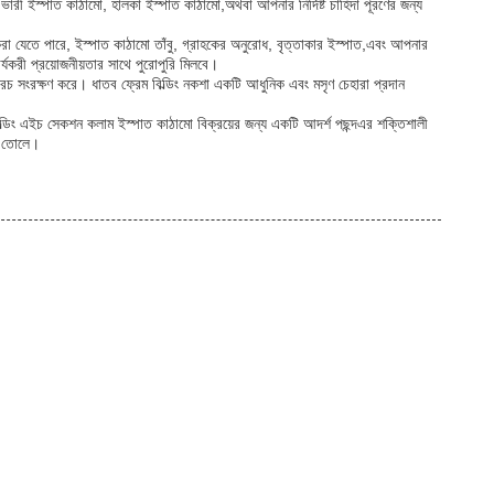
ী ইস্পাত কাঠামো, হালকা ইস্পাত কাঠামো,অথবা আপনার নির্দিষ্ট চাহিদা পূরণের জন্য
করা যেতে পারে, ইস্পাত কাঠামো তাঁবু, গ্রাহকের অনুরোধ, বৃত্তাকার ইস্পাত,এবং আপনার
র্যকরী প্রয়োজনীয়তার সাথে পুরোপুরি মিলবে।
খরচ সংরক্ষণ করে। ধাতব ফ্রেম বিল্ডিং নকশা একটি আধুনিক এবং মসৃণ চেহারা প্রদান
িল্ডিং এইচ সেকশন কলাম ইস্পাত কাঠামো বিক্রয়ের জন্য একটি আদর্শ পছন্দএর শক্তিশালী
রে তোলে।