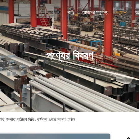
বাড়ি
আমাদের সম্বন্ধে
পণ্য
ঘট
পণ্যের বিবরণ
ড ইস্পাত কাঠামো বিল্ডিং কর্মশালা গুদাম হ্যাঙ্গার হাউস