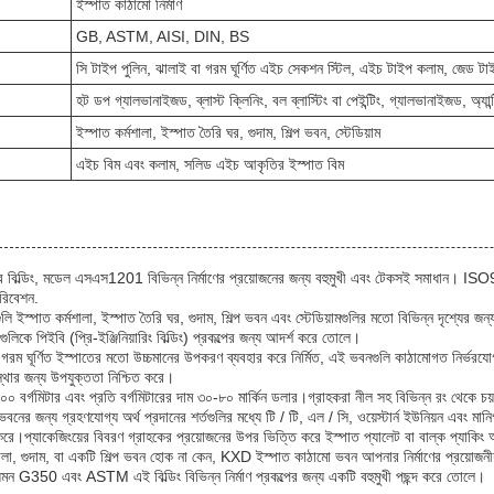
ইস্পাত কাঠামো নির্মাণ
GB, ASTM, AISI, DIN, BS
সি টাইপ পুলিন, ঝালাই বা গরম ঘূর্ণিত এইচ সেকশন স্টিল, এইচ টাইপ কলাম, জেড টা
হট ডপ গ্যালভানাইজড, ব্লাস্ট ক্লিনিং, বল ব্লাস্টিং বা পেইন্টিং, গ্যালভানাইজড, অ্যান্ট
ইস্পাত কর্মশালা, ইস্পাত তৈরি ঘর, গুদাম, শিল্প ভবন, স্টেডিয়াম
এইচ বিম এবং কলাম, সলিড এইচ আকৃতির ইস্পাত বিম
কচার বিল্ডিং, মডেল এসএস1201 বিভিন্ন নির্মাণের প্রয়োজনের জন্য বহুমুখী এবং টেকসই সমাধান। IS
পরিবেশন.
ুলি ইস্পাত কর্মশালা, ইস্পাত তৈরি ঘর, গুদাম, শিল্প ভবন এবং স্টেডিয়ামগুলির মতো বিভিন্ন দৃশ্যে
ুলিকে পিইবি (প্রি-ইঞ্জিনিয়ারিং বিল্ডিং) প্রকল্পের জন্য আদর্শ করে তোলে।
ূর্ণিত ইস্পাতের মতো উচ্চমানের উপকরণ ব্যবহার করে নির্মিত, এই ভবনগুলি কাঠামোগত নির্ভরযো
থার জন্য উপযুক্ততা নিশ্চিত করে।
২০০ বর্গমিটার এবং প্রতি বর্গমিটারের দাম ৩০-৮০ মার্কিন ডলার।গ্রাহকরা নীল সহ বিভিন্ন রং থেকে চয়
ের জন্য গ্রহণযোগ্য অর্থ প্রদানের শর্তগুলির মধ্যে টি / টি, এল / সি, ওয়েস্টার্ন ইউনিয়ন এবং ম
রে।প্যাকেজিংয়ের বিবরণ গ্রাহকের প্রয়োজনের উপর ভিত্তি করে ইস্পাত প্যালেট বা বাল্ক প্যাকিং অন
ালা, গুদাম, বা একটি শিল্প ভবন হোক না কেন, KXD ইস্পাত কাঠামো ভবন আপনার নির্মাণের প্রয়োজনীয
যেমন G350 এবং ASTM এই বিল্ডিং বিভিন্ন নির্মাণ প্রকল্পের জন্য একটি বহুমুখী পছন্দ করে তোলে।