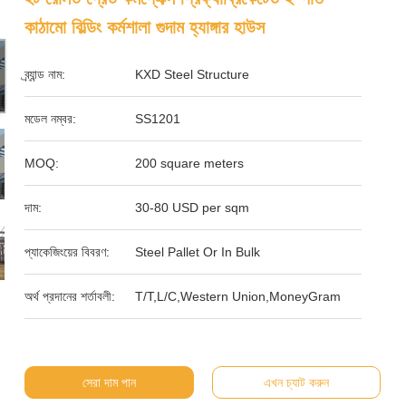
কাঠামো বিল্ডিং কর্মশালা গুদাম হ্যাঙ্গার হাউস
ব্র্যান্ড নাম:
KXD Steel Structure
মডেল নম্বর:
SS1201
MOQ:
200 square meters
দাম:
30-80 USD per sqm
প্যাকেজিংয়ের বিবরণ:
Steel Pallet Or In Bulk
অর্থ প্রদানের শর্তাবলী:
T/T,L/C,Western Union,MoneyGram
সেরা দাম পান
এখন চ্যাট করুন