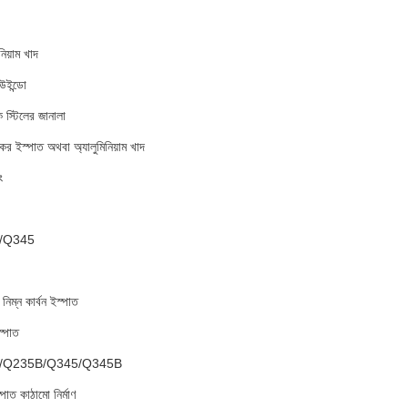
নিয়াম খাদ
উইন্ডো
ক স্টিলের জানালা
িকের ইস্পাত অথবা অ্যালুমিনিয়াম খাদ
ং
/Q345
ম্ন কার্বন ইস্পাত
স্পাত
/Q235B/Q345/Q345B
পাত কাঠামো নির্মাণ