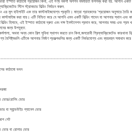
রী ইস্পাত কাঠামো প্রয়োজন কিনা, এই পণ্য নকশা অপশন নমনীয়তা উপলব্ধ করা হয়. আপনি একটি ভার
ব্রিকেটেড স্টিল স্ট্রাকচার বিল্ডিং নির্বাচন করুন.
ডিং এর মূল হাইলাইট এক তার কাস্টমাইজযোগ্য প্রকৃতি। মাত্রা গ্রাহকদের 'প্রয়োজন অনুসারে তৈরি 
ায়ী কাস্টমাইজ করা যায়। এটি নিশ্চিত করে যে আপনি এমন একটি বিল্ডিং পাবেন যা আপনার স্থান এবং কা
ড বিল্ডিং হিসাবে, এই ইস্পাত কাঠামো দ্রুত এবং দক্ষ ইনস্টলেশন প্রদান করে, আপনার সময় এবং শ্রম 
েশনের জন্য উপযুক্ত.
কর্মশালা, অথবা অন্য কোন শিল্প সুবিধা স্থাপন করতে চান কিনা,জলরোধী প্রিফ্যাব্রিকেটেড কারখানা ব
োগ্য বৈশিষ্ট্যগুলি এটিকে আপনার নির্মাণ প্রকল্পগুলির জন্য একটি নির্ভরযোগ্য এবং ব্যয়বহুল সমাধান ক
টিলের কাঠামো ভবন
 দরজা
িং ডোর/রোলিং ডোর
োর বা স্যান্ডউইচ প্যানেল ডোর
আপ গেট
িং ডোর বা রোলার ডোর