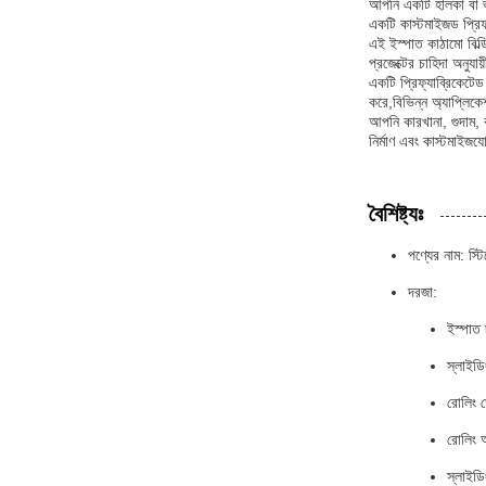
আপনি একটি হালকা বা ভা
একটি কাস্টমাইজড প্রিফ্যা
এই ইস্পাত কাঠামো বিল্
প্রজেক্টের চাহিদা অনুয
একটি প্রিফ্যাব্রিকেটে
করে,বিভিন্ন অ্যাপ্লিক
আপনি কারখানা, গুদাম, 
নির্মাণ এবং কাস্টমাইজয
বৈশিষ্ট্যঃ
পণ্যের নাম: স্
দরজা:
ইস্পাত
স্লাইড
রোলিং ড
রোলিং 
স্লাইড