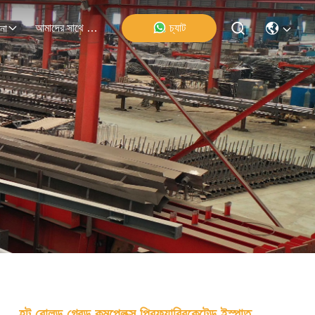
আমাদের সাথে যোগাযোগ
চ্যাট
না
হট রোলড গ্রেড কমপ্লেক্স প্রিফ্যাব্রিকেটেড ইস্পাত