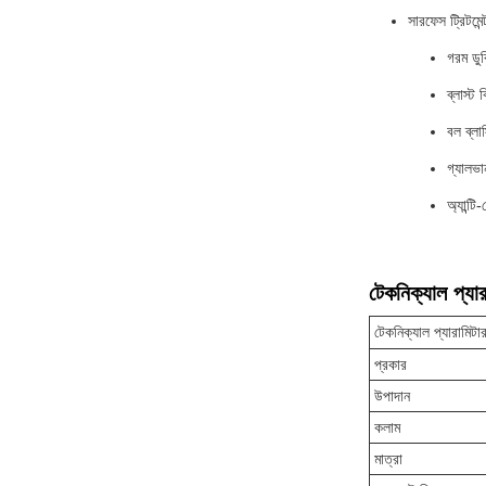
সারফেস ট্রিটমেন্
গরম ডুব
ব্লাস্ট 
বল ব্লাস
গ্যালভ
অ্যান্টি
টেকনিক্যাল প্যার
টেকনিক্যাল প্যারামিটা
প্রকার
উপাদান
কলাম
মাত্রা