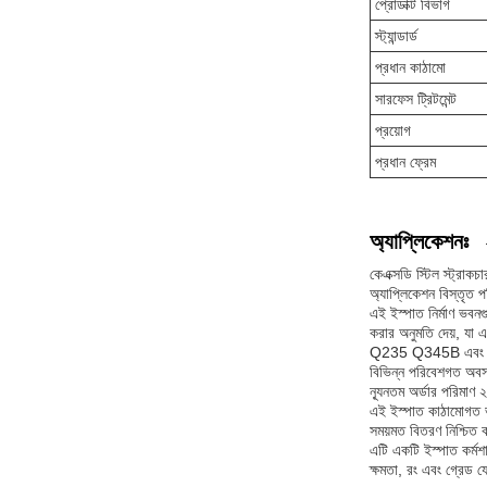
প্রোডাক্ট বিভাগ
স্ট্যান্ডার্ড
প্রধান কাঠামো
সারফেস ট্রিটমেন্ট
প্রয়োগ
প্রধান ফ্রেম
অ্যাপ্লিকেশনঃ
কেএক্সডি স্টিল স্ট্রা
অ্যাপ্লিকেশন বিস্তৃত 
এই ইস্পাত নির্মাণ ভবনগ
করার অনুমতি দেয়, যা এগ
Q235 Q345B এবং গরম ঘ
বিভিন্ন পরিবেশগত অবস্
ন্যূনতম অর্ডার পরিমাণ 
এই ইস্পাত কাঠামোগত ভবন
সময়মত বিতরণ নিশ্চিত ক
এটি একটি ইস্পাত কর্মশ
ক্ষমতা, রং এবং গ্রেড 