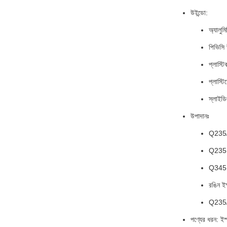
উইন্ডো:
অ্যালুমি
পিভিসি 
প্লাস্টি
প্লাস্ট
স্লাইডি
উপাদানঃ
Q235
Q235
Q345 নি
রঙিন ই
Q235
পণ্যের ধরন: ইস্