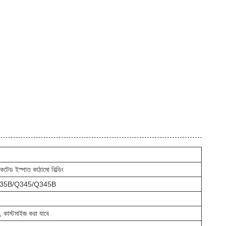
েটেড ইস্পাত কাঠামো বিল্ডিং
5/Q235B/Q345/Q345B
ত, কাস্টমাইজ করা যাবে