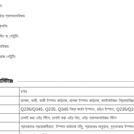
টঃ
িয়ে গ্যালভানাইজড
ক্লিনিং
্টিং বা পেইন্টিং
ানাইজড
-রোজ পেইন্টিং
ামিটারঃ
র
বর্ণনা
হালকা, ভারী, ভারী ইস্পাত কাঠামো, হালকা ইস্পাত কাঠামো, কাস্টমাইজড প্রিফ্যাব্রিক
Q235/Q345, Q235, Q345 নিম্ন কার্বন ইস্পাত, রঙিন ইস্পাত, Q23
ঢালাই করা এইচ স্টিল, ঢালাই করা এইচ বিম, এইচ গ্যালভানাইজড স্টিল
গ্রাহকদের প্রয়োজনীয়তা, ইস্পাত কাঠামো তাঁবু, গ্রাহকের অনুরোধ, বৃত্তাকার ইস্পা