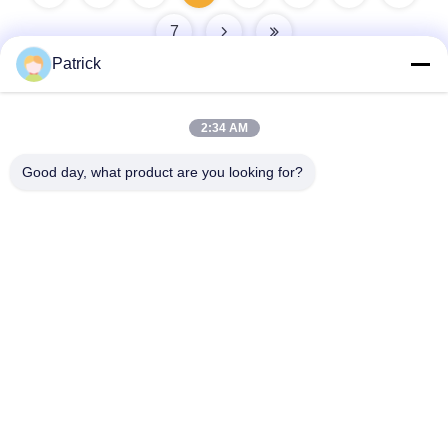
7
Patrick
2:34 AM
দ্রুত যোগাযোগ
Good day, what product are you looking for?
ঠিকানা
নং ১৫ চ্যাংজিয়াং রোড, পিংদু, কিংডাও, শানডং
টেলিফোন
86-156-5310-0953
ই-মেইল
davidkxd@chinasteelstructure.cn