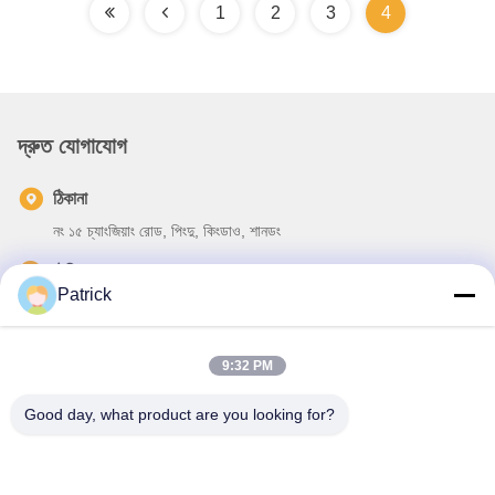
1
2
3
4
দ্রুত যোগাযোগ
ঠিকানা
নং ১৫ চ্যাংজিয়াং রোড, পিংদু, কিংডাও, শানডং
টেলিফোন
Patrick
86-156-5310-0953
ই-মেইল
9:32 PM
davidkxd@chinasteelstructure.cn
Good day, what product are you looking for?
গোপনীয়তা নীতি
|
সাইট ম্যাপ
| চীন ভালো মানের ইস্পাত কাঠামো নির্মাণ সরবরাহকারী।