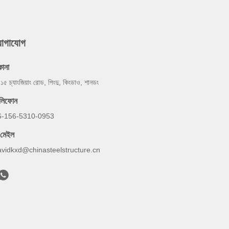
যোগাযোগ
কানা
 ১৫ চ্যাংজিয়াং রোড, পিংদু, কিংডাও, শানডং
েলিফোন
6-156-5310-0953
-মেইল
avidkxd@chinasteelstructure.cn