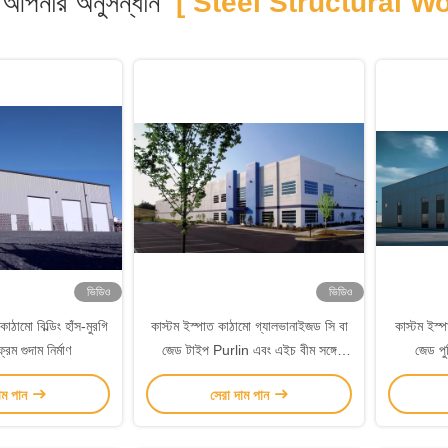
আপনার অনুসন্ধান
[ Steel Structural W
ভিডিও
ভিডিও
ঠামো বিল্ডিং হাঁস-মুরগি
কাস্টম ইস্পাত কাঠামো গ্যালভানাইজড সি বা
কাস্টম ইস্
রেম গুদাম নির্মাণ
জেড টাইপ Purlin এবং এইচ বীম সঙ্গে
জেড পুল
ফ্যাব্রিকেশন
াম পান
সেরা দাম পান