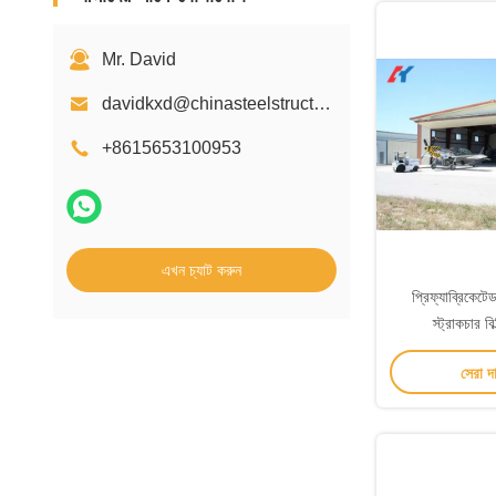
Mr. David
davidkxd@chinasteelstructure.cn
+8615653100953
এখন চ্যাট করুন
প্রিফ্যাব্রিকেটেড
স্ট্রাকচার ব
সেরা দ