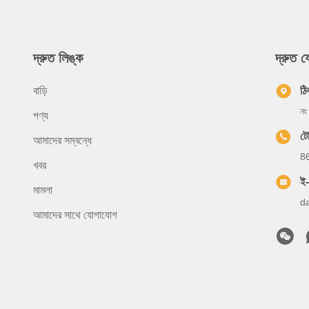
দ্রুত লিঙ্ক
দ্রুত 
বাড়ি
ঠি
নং
পণ্য
ট
আমাদের সম্বন্ধে
8
খবর
ই
মামলা
d
আমাদের সাথে যোগাযোগ