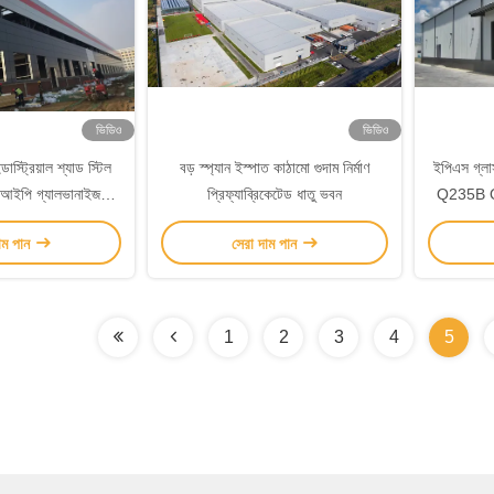
ভিডিও
ভিডিও
্ডাস্ট্রিয়াল শ্যাড স্টিল
বড় স্প্যান ইস্পাত কাঠামো গুদাম নির্মাণ
ইপিএস গ্লা
 ডিআইপি গ্যালভানাইজড
প্রিফ্যাব্রিকেটেড ধাতু ভবন
Q235B Q3
্টমাইজড
াম পান
সেরা দাম পান
1
2
3
4
5